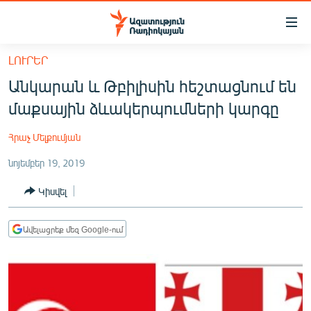
Մատչելիության
հղումներ
Անցնել
ԼՈՒՐԵՐ
հիմնական
ԱԶԱՏՈՒԹՅՈՒՆ TV
Անկարան և Թբիլիսին հեշտացնում են
բովանդակությանը
ՀԱՅԱՍՏԱՆ
Անցնել
մաքսային ձևակերպումների կարգը
հիմնական
ՔԱՂԱՔԱԿԱՆ
մենյուին
Հրաչ Մելքումյան
ԸՆՏՐՈՒԹՅՈՒՆՆԵՐ 2026
Որոնում
նոյեմբեր 19, 2019
ԻՐԱՎՈՒՆՔ
Կիսվել
ՀԱՍԱՐԱԿՈՒԹՅՈՒՆ
ՏՆՏԵՍՈՒԹՅՈՒՆ
Ավելացրեք մեզ Google-ում
ՂԱՐԱԲԱՂ
ՊԱՏԵՐԱԶՄԻ 6 ՇԱԲԱԹՆԵՐԸ
ՏԱՐԱԾԱՇՐՋԱՆ