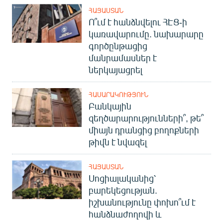
ՀԱՅԱՍՏԱՆ
Ո՞ւմ է հանձնվելու ՀԷՑ-ի
կառավարումը. նախարարը
գործընթացից
մանրամասներ է
ներկայացրել
ՀԱՍԱՐԱԿՈՒԹՅՈՒՆ
Բանկային
զեղծարարությունների՞, թե՞
միայն դրանցից բողոքների
թիվն է նվազել
ՀԱՅԱՍՏԱՆ
Սոցիալականից՝
բարեկեցության.
իշխանությունը փոխո՞ւմ է
հանձնաժողովի և