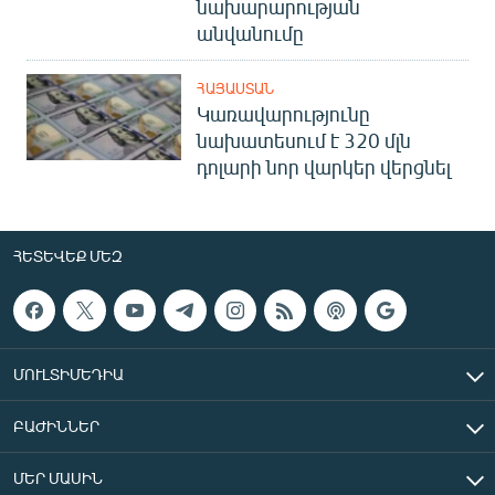
նախարարության
անվանումը
ՀԱՅԱՍՏԱՆ
Կառավարությունը
նախատեսում է 320 մլն
դոլարի նոր վարկեր վերցնել
ՀԵՏԵՎԵՔ ՄԵԶ
ՄՈՒԼՏԻՄԵԴԻԱ
ԲԱԺԻՆՆԵՐ
ՄԵՐ ՄԱՍԻՆ