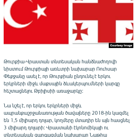
ՄԻՋԱԶԳԱՅԻՆ
ՄՇԱԿՈՒՅԹ
ՍՊՈՐՏ
ՄԵԿՆԱԲԱՆՈՒԹՅՈՒՆ
ՏՏ ԵՒ ԻՆՏԵՐՆԵՏ
ԿՈՐՈՆԱՎԻՐՈՒՍ
Թուրքիա-Վրաստան տնտեսական հանձնաժողովի
նիստում Թուրքիայի առևտրի նախարար Ռուհսար
ԱՐԽԻՎ
Փեքջանը ասել է, որ Թուրքիան ընդունել է երկու
ՏԵՍԱՆՅՈՒԹԵՐ
երկրների միջև մաքսային ձևակերպումների կարգը
հեշտացնելու Թբիլիսիի առաջարկը:
ԲԱՆԱՎԵՃ
ՁԳՏԵԼՈՎ ԼԱՎԱԳՈՒՅՆԻՆ
Նա նշել է, որ երկու երկրների միջև
ապրանքաշրջանառության ծավալները 2018-ին կազմել
ՓՈԴՔԱՍԹ
են 1,5 միլիարդ դոլար, կողմերը մտադիր են այն հասցնել
3 միլիարդ դոլարի: Վրաստանի էկոնոմիկայի ու
Հայերեն
տնտեսական զարգացման նախարար Նաթիա