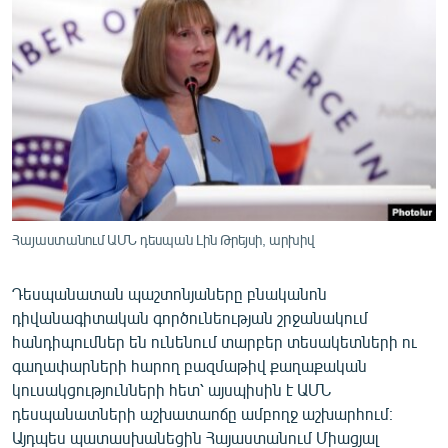
ՄԻՋԱԶԳԱՅԻՆ
ՄՇԱԿՈՒՅԹ
ՍՊՈՐՏ
ՄԵԿՆԱԲԱՆՈՒԹՅՈՒՆ
ՏՏ ԵՒ ԻՆՏԵՐՆԵՏ
ԿՈՐՈՆԱՎԻՐՈՒՍ
ԱՐԽԻՎ
Հայաստանում ԱՄՆ դեսպան Լին Թրեյսի, արխիվ
ՏԵՍԱՆՅՈՒԹԵՐ
Դեսպանատան պաշտոնյաները բնականոն
ԲԱՆԱՎԵՃ
դիվանագիտական գործունեության շրջանակում
ՁԳՏԵԼՈՎ ԼԱՎԱԳՈՒՅՆԻՆ
հանդիպումներ են ունենում տարբեր տեսակետների ու
գաղափարների հարող բազմաթիվ քաղաքական
ՓՈԴՔԱՍԹ
կուսակցությունների հետ՝ այսպիսին է ԱՄՆ
դեսպանատների աշխատաոճը ամբողջ աշխարհում։
Հայերեն
Այդպես պատասխանեցին Հայաստանում Միացյալ