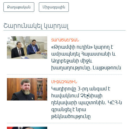
Քաղաքական
Միջազգային
Շարունակել կարդալ
ՏԱՐԱԾԱՇՐՋԱՆ
«Թրամփի ուղին» կարող է
ամրապնդել Հայաստանի և
Ադրբեջանի միջև
խաղաղությունը. Լայթսթոուն
ՄԻՋԱԶԳԱՅԻՆ
Կադիրովը 3-րդ անգամ է
հավակնում Չեչնիայի
ղեկավարի պաշտոնին․ ԿԸՀ-ն
գրանցել է նրա
թեկնածությունը