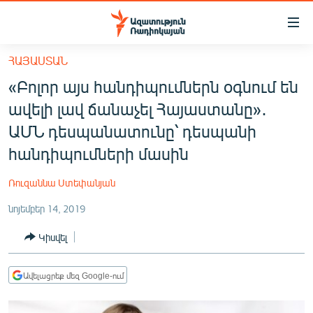
Մատչելիության
հղումներ
Անցնել
ՀԱՅԱՍՏԱՆ
հիմնական
ԱԶԱՏՈՒԹՅՈՒՆ TV
«Բոլոր այս հանդիպումներն օգնում են
բովանդակությանը
ՀԱՅԱՍՏԱՆ
Անցնել
ավելի լավ ճանաչել Հայաստանը»․
հիմնական
ՔԱՂԱՔԱԿԱՆ
ԱՄՆ դեսպանատունը՝ դեսպանի
մենյուին
ԸՆՏՐՈՒԹՅՈՒՆՆԵՐ 2026
հանդիպումների մասին
Որոնում
ԻՐԱՎՈՒՆՔ
Ռուզաննա Ստեփանյան
ՀԱՍԱՐԱԿՈՒԹՅՈՒՆ
նոյեմբեր 14, 2019
ՏՆՏԵՍՈՒԹՅՈՒՆ
Կիսվել
ՂԱՐԱԲԱՂ
ՊԱՏԵՐԱԶՄԻ 6 ՇԱԲԱԹՆԵՐԸ
Ավելացրեք մեզ Google-ում
ՏԱՐԱԾԱՇՐՋԱՆ