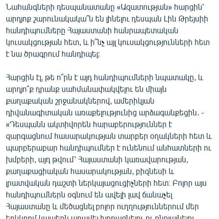
Նահանգների դեսպանատանը «Ազատության» հարցին՝
English
արդյոք շարունակակա՞ն են լինելու դեսպան Լին Թրեյսիի
Русский
հանդիպումները Հայաստանի հանրապետական
կուսակցության հետ, և ի՞նչ այլ կուսակցությունների հետ
ՀԵՏԵՎԵՔ ՄԵԶ
է նա ծրագրում հանդիպել:
Հարցին էլ, թե ո՞րն է այդ հանդիպումների նպատակը, և
արդյո՞ք դրանք սահմանափակվելու են միայն
քաղաքական շրջանակներով, ամերիկյան
դիվանագիտական առաքելությունից արձագանքեցին․ -
«Ազատության» բոլոր կայքերը
«Դեսպանն ակտիվորեն հարաբերություններ է
զարգացնում հասարակության տարբեր օղակների հետ և
պարբերաբար հանդիպումներ է ունենում անհատների ու
խմբերի, այդ թվում՝ Հայաստանի կառավարության,
քաղաքացիական հասարակության, բիզնեսի և
լրատվական դաշտի ներկայացուցիչների հետ։ Բոլոր այս
հանդիպումներն օգնում են ավելի լավ ճանաչել
Հայաստանը և մեծացնել բոլոր ուղղություններում մեր
երկկողմ կապերն առավել խորացնելու ու ընդլայնելու