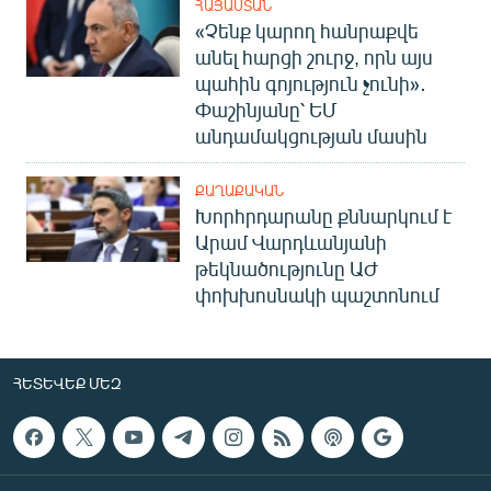
ՀԱՅԱՍՏԱՆ
«Չենք կարող հանրաքվե
անել հարցի շուրջ, որն այս
պահին գոյություն չունի»․
Փաշինյանը՝ ԵՄ
անդամակցության մասին
ՔԱՂԱՔԱԿԱՆ
Խորհրդարանը քննարկում է
Արամ Վարդևանյանի
թեկնածությունը ԱԺ
փոխխոսնակի պաշտոնում
ՀԵՏԵՎԵՔ ՄԵԶ