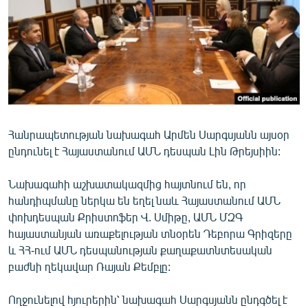
ՄԻՋԱԶԳԱՅԻՆ
ՄՇԱԿՈՒՅԹ
ՍՊՈՐՏ
ՄԵԿՆԱԲԱՆՈՒԹՅՈՒՆ
ՏՏ ԵՒ ԻՆՏԵՐՆԵՏ
Հանրապետության նախագահ Արմեն Սարգսյանն այսօր
ԿՈՐՈՆԱՎԻՐՈՒՍ
ընդունել է Հայաստանում ԱՄՆ դեսպան Լին Թրեյսիին:
ԱՐԽԻՎ
Նախագահի աշխատակազմից հայտնում են, որ
ՏԵՍԱՆՅՈՒԹԵՐ
հանդիպմանը ներկա են եղել նաև Հայաստանում ԱՄՆ
ԲԱՆԱՎԵՃ
փոխդեսպան Քրիստոֆեր Վ. Սմիթը, ԱՄՆ ՄԶԳ
հայաստանյան առաքելության տնօրեն Դեբորա Գրիզերը
ՁԳՏԵԼՈՎ ԼԱՎԱԳՈՒՅՆԻՆ
և ՀՀ-ում ԱՄՆ դեսպանության քաղաքատնտեսական
ՓՈԴՔԱՍԹ
բաժնի ղեկավար Ռայան Քեմբլը:
Հայերեն
Ողջունելով հյուրերին՝ նախագահ Սարգսյանն ընդգծել է