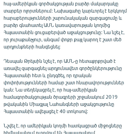
հայ-ամերիկյան գործակցության բարձր մակարդակը
English
տարբեր ոլորտներում: Նախագահը կարևորել է երկկողմ
Русский
հարաբերությունների շարունակական զարգացումը և
բարձր գնահատել ԱՄՆ կառավարության կողմից
Հայաստանին ցուցաբերված աջակցությունը: Նա նշել է,
ՀԵՏԵՎԵՔ ՄԵԶ
որ յուրաքանչյուր, անգամ փոքր քայլ կարող է շատ մեծ
արդյունքների հանգեցնել:
Դեսպան Թրեյսին նշել է, որ ԱՄՆ-ը հետաքրքրված է
առավել զարգացնել արդյունավետ գործընկերությունը
«Ազատության» բոլոր կայքերը
Հայաստանի հետ և ընդգծել, որ դրական
փոփոխությունների համար շատ հնարավորություններ
կան: Նա տեղեկացրել է, որ հայ-ամերիկյան
համագործակցության ծրագրերի շրջանակում 2019
թվականին Միացյալ Նահանգների աջակցությունը
Հայաստանին ավելացել է 40 տոկոսով:
Նշվել է, որ ամերիկյան կողմի հատկացրած միջոցները
հիմնականում ուղղվում են Հայաստանում