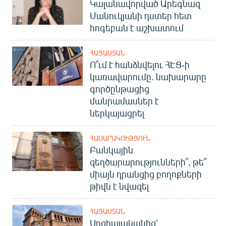
Կալանավորված Արեգնազ
Մանուկյանի դստեր հետ
հոգեբան է աշխատում
ՀԱՅԱՍՏԱՆ
Ո՞ւմ է հանձնվելու ՀԷՑ-ի
կառավարումը. նախարարը
գործընթացից
մանրամասներ է
ներկայացրել
ՀԱՍԱՐԱԿՈՒԹՅՈՒՆ
Բանկային
զեղծարարությունների՞, թե՞
միայն դրանցից բողոքների
թիվն է նվազել
ՀԱՅԱՍՏԱՆ
Սոցիալականից՝