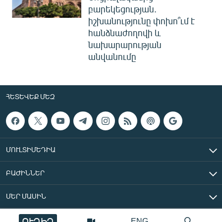
բարեկեցության.
իշխանությունը փոխո՞ւմ է
հանձնաժողովի և
նախարարության
անվանումը
ՀԵՏԵՎԵՔ ՄԵԶ
ՄՈՒԼՏԻՄԵԴԻԱ
ԲԱԺԻՆՆԵՐ
ՄԵՐ ՄԱՍԻՆ
ՈՒՂԻՂ
ENG
«Ազատ Եվրոպա/Ազատություն» ռադիոկայան © 2026