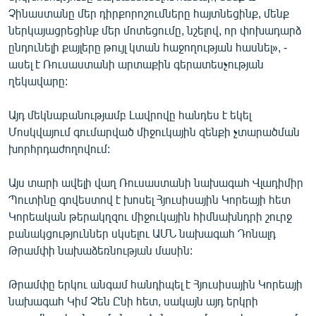
English
Չինաստանը մեր դիրքորոշումները հայտնեցինք, մենք
ներկայացրեցինք մեր մոտեցումը, նշելով, որ փոխադարձ
Русский
ընդունելի քայլերը թույլ կտան հաջողության հասնել», -
ասել է Ռուսաստանի արտաքին գերատեսչության
ՀԵՏԵՎԵՔ ՄԵԶ
ղեկավարը:
Այդ մեկնաբանությամբ Լավրովը հանդես է եկել
Մոսկվայում գումարված միջուկային զենքի չտարածման
խորհրդաժողովում:
«Ազատության» բոլոր կայքերը
Այս տարի ավելի վաղ Ռուսաստանի նախագահ Վլադիմիր
Պուտինը գովեստով է խոսել Հյուսիսային Կորեայի հետ
Կորեական թերակղզու միջուկային հիմնախնդրի շուրջ
բանակցություններ սկսելու ԱՄՆ նախագահ Դոնալդ
Թրամփի նախաձեռնության մասին:
Թրամփը երկու անգամ հանդիպել է Հյուսիսային Կորեայի
նախագահ Կիմ Չեն Ընի հետ, սակայն այդ երկրի