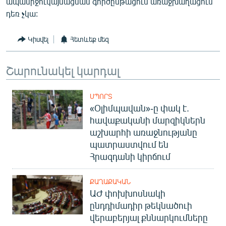
ապամիջուկայնացման գործընթացում առաջխաղացում
դեռ չկա:
Կիսվել
Հետևեք մեզ
Շարունակել կարդալ
ՍՊՈՐՏ
«Օլիմպավան»-ը փակ է.
հավաքականի մարզիկներն
աշխարհի առաջնությանը
պատրաստվում են
Հրազդանի կիրճում
ՔԱՂԱՔԱԿԱՆ
ԱԺ փոխխոսնակի
ընդդիմադիր թեկնածուի
վերաբերյալ քննարկումները