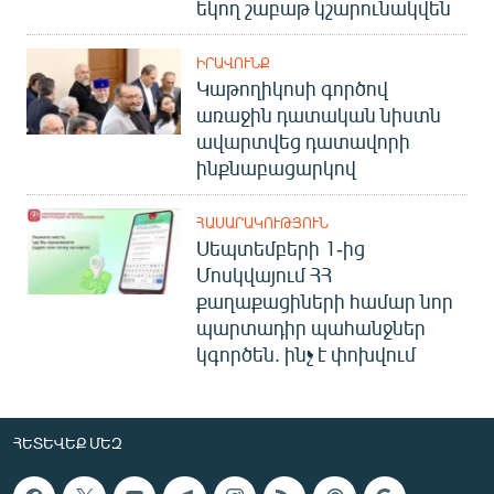
եկող շաբաթ կշարունակվեն
ԻՐԱՎՈՒՆՔ
Կաթողիկոսի գործով
առաջին դատական նիստն
ավարտվեց դատավորի
ինքնաբացարկով
ՀԱՍԱՐԱԿՈՒԹՅՈՒՆ
Սեպտեմբերի 1-ից
Մոսկվայում ՀՀ
քաղաքացիների համար նոր
պարտադիր պահանջներ
կգործեն. ինչ է փոխվում
ՀԵՏԵՎԵՔ ՄԵԶ