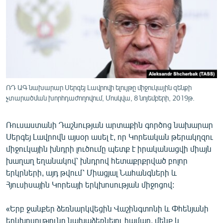
ՄԻՋԱԶԳԱՅԻՆ
ՄՇԱԿՈՒՅԹ
ՍՊՈՐՏ
ՄԵԿՆԱԲԱՆՈՒԹՅՈՒՆ
ՏՏ ԵՒ ԻՆՏԵՐՆԵՏ
ՌԴ ԱԳ նախարար Սերգեյ Լավրովի ելույթը միջուկային զենքի
ԿՈՐՈՆԱՎԻՐՈՒՍ
չտարածման խորհդաժողովում, Մոսկվա, 8 նոյեմբերի, 2019թ.
ԱՐԽԻՎ
Ռուսաստանի Դաշնության արտաքին գործոց նախարար
ՏԵՍԱՆՅՈՒԹԵՐ
Սերգեյ Լավրովն այսօր ասել է, որ Կորեական թերակղզու
միջուկային խնդրի լուծումը պետք է իրականացվի միայն
ԲԱՆԱՎԵՃ
խաղաղ եղանակով՝ խնդրով հետաքրքրված բոլոր
ՁԳՏԵԼՈՎ ԼԱՎԱԳՈՒՅՆԻՆ
երկրների, այդ թվում՝ Միացյալ Նահանգների և
Հյուսիսային Կորեայի երկխոսության միջոցով:
ՓՈԴՔԱՍԹ
«Երբ ջանքեր ձեռնարկվեցին Վաշինգտոնի և Փհենյանի
Հայերեն
երկխոսությունը նախաձեռնելու համար, մենք և