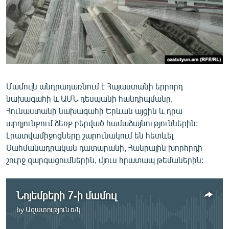
ՄԻՋԱԶԳԱՅԻՆ
ՄՇԱԿՈՒՅԹ
ՍՊՈՐՏ
ՄԵԿՆԱԲԱՆՈՒԹՅՈՒՆ
ՏՏ ԵՒ ԻՆՏԵՐՆԵՏ
Մամուլն անդրադառնում է Հայաստանի երրորդ
նախագահի և ԱՄՆ դեսպանի հանդիպմանը,
ԿՈՐՈՆԱՎԻՐՈՒՍ
Հունաստանի նախագահի Երևան այցին և դրա
ԱՐԽԻՎ
արդյունքում ձեռք բերված համաձայնություններին:
Լրատվամիջոցները շարունակում են հետևել
ՏԵՍԱՆՅՈՒԹԵՐ
Սահմանադրական դատարանի, Հանրային խորհրդի
ԲԱՆԱՎԵՃ
շուրջ զարգացումներին, մյուս հրատապ թեմաներին:
ՁԳՏԵԼՈՎ ԼԱՎԱԳՈՒՅՆԻՆ
ՓՈԴՔԱՍԹ
Նոյեմբերի 7-ի մամուլ
by
Ազատություն ռ/կ
No media source currently available
Հայերեն