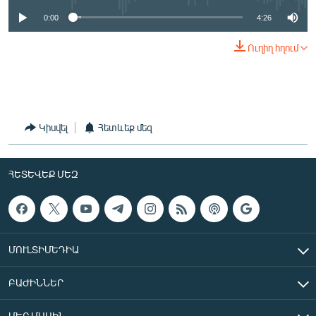
English
0:00
4:26
Русский
Ուղիղ հղում
ՀԵՏԵՎԵՔ ՄԵԶ
Կիսվել
Հետևեք մեզ
«Ազատության» բոլոր կայքերը
ՀԵՏԵՎԵՔ ՄԵԶ
ՄՈՒԼՏԻՄԵԴԻԱ
ԲԱԺԻՆՆԵՐ
ՄԵՐ ՄԱՍԻՆ