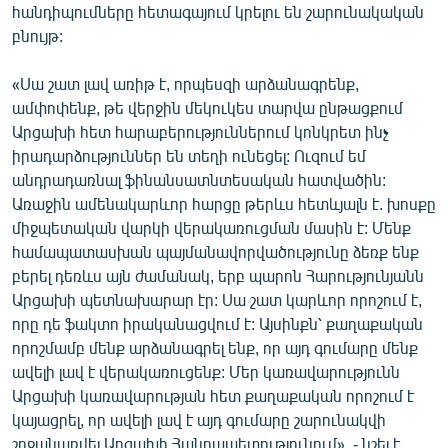
հանդիպումները հետագայում կրելու են շարունակական
English
բնույթ:
Русский
«Սա շատ լավ առիթ է, որպեսզի արձանագրենք,
ամփոփենք, թե վերջին մեկուկես տարվա ընթացքում
ՀԵՏԵՎԵՔ ՄԵԶ
Արցախի հետ հարաբերություններում կոնկրետ ինչ
իրադարձություններ են տեղի ունեցել: Ուզում եմ
անդրադառնալ ֆինանսատնտեսական հատվածին:
Առաջին ամենակարևոր հարցը թերևս հետևյալն է. խոսքը
միջպետական վարկի վերակառուցման մասին է: Մենք
«Ազատության» բոլոր կայքերը
համապատասխան պայմանավորվածությունը ձեռք ենք
բերել դեռևս այն ժամանակ, երբ պարոն Հարությունյանն
Արցախի պետնախարար էր: Սա շատ կարևոր որոշում է,
որը դե ֆակտո իրականացվում է: Այսինքն՝ քաղաքական
որոշմամբ մենք արձանագրել ենք, որ այդ գումարը մենք
ավելի լավ է վերակառուցենք: Մեր կառավարությունն
Արցախի կառավարության հետ քաղաքական որոշում է
կայացրել, որ ավելի լավ է այդ գումարը շարունակվի
շրջանառվել Արցախի Հանրապետությունում», - նշել է