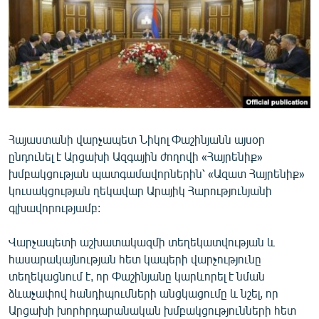
ՄԻՋԱԶԳԱՅԻՆ
ՄՇԱԿՈՒՅԹ
ՍՊՈՐՏ
ՄԵԿՆԱԲԱՆՈՒԹՅՈՒՆ
ՏՏ ԵՒ ԻՆՏԵՐՆԵՏ
Հայաստանի վարչապետ Նիկոլ Փաշինյանն այսօր
ԿՈՐՈՆԱՎԻՐՈՒՍ
ընդունել է Արցախի Ազգային ժողովի «Հայրենիք»
ԱՐԽԻՎ
խմբակցության պատգամավորներին՝ «Ազատ Հայրենիք»
կուսակցության ղեկավար Արայիկ Հարությունյանի
ՏԵՍԱՆՅՈՒԹԵՐ
գլխավորությամբ:
ԲԱՆԱՎԵՃ
Վարչապետի աշխատակազմի տեղեկատվության և
ՁԳՏԵԼՈՎ ԼԱՎԱԳՈՒՅՆԻՆ
հասարակայնության հետ կապերի վարչությունը
ՓՈԴՔԱՍԹ
տեղեկացնում է, որ Փաշինյանը կարևորել է նման
ձևաչափով հանդիպումների անցկացումը և նշել, որ
Հայերեն
Արցախի խորհրդարանական խմբակցությունների հետ