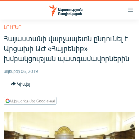
Մատչելիության
հղումներ
Անցնել
ԼՈՒՐԵՐ
հիմնական
ԱԶԱՏՈՒԹՅՈՒՆ TV
Հայաստանի վարչապետն ընդունել է
բովանդակությանը
ՀԱՅԱՍՏԱՆ
Անցնել
Արցախի ԱԺ «Հայրենիք»
հիմնական
ՔԱՂԱՔԱԿԱՆ
խմբակցության պատգամավորներին
մենյուին
ԸՆՏՐՈՒԹՅՈՒՆՆԵՐ 2026
Որոնում
նոյեմբեր 06, 2019
ԻՐԱՎՈՒՆՔ
Կիսվել
ՀԱՍԱՐԱԿՈՒԹՅՈՒՆ
ՏՆՏԵՍՈՒԹՅՈՒՆ
Ավելացրեք մեզ Google-ում
ՂԱՐԱԲԱՂ
ՊԱՏԵՐԱԶՄԻ 6 ՇԱԲԱԹՆԵՐԸ
ՏԱՐԱԾԱՇՐՋԱՆ