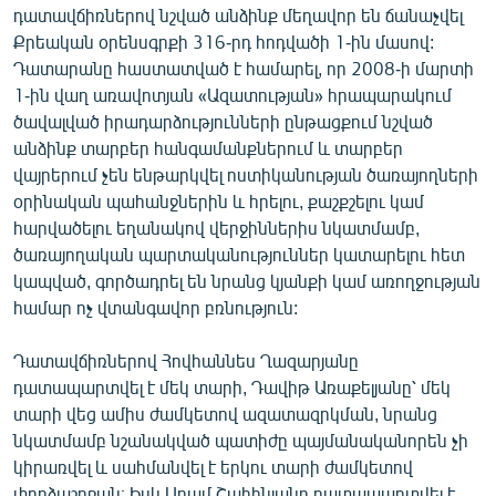
դատավճիռներով նշված անձինք մեղավոր են ճանաչվել
English
Քրեական օրենսգրքի 316-րդ հոդվածի 1-ին մասով:
Русский
Դատարանը հաստատված է համարել, որ 2008-ի մարտի
1-ին վաղ առավոտյան «Ազատության» հրապարակում
ՀԵՏԵՎԵՔ ՄԵԶ
ծավալված իրադարձությունների ընթացքում նշված
անձինք տարբեր հանգամանքներում և տարբեր
վայրերում չեն ենթարկվել ոստիկանության ծառայողների
օրինական պահանջներին և հրելու, քաշքշելու կամ
հարվածելու եղանակով վերջիններիս նկատմամբ,
ծառայողական պարտականություններ կատարելու հետ
«Ազատության» բոլոր կայքերը
կապված, գործադրել են նրանց կյանքի կամ առողջության
համար ոչ վտանգավոր բռնություն:
Դատավճիռներով Հովհաննես Ղազարյանը
դատապարտվել է մեկ տարի, Դավիթ Առաքելյանը՝ մեկ
տարի վեց ամիս ժամկետով ազատազրկման, նրանց
նկատմամբ նշանակված պատիժը պայմանականորեն չի
կիրառվել և սահմանվել է երկու տարի ժամկետով
փորձաշրջան։ Իսկ Արամ Շահինյանը դատապարտվել է