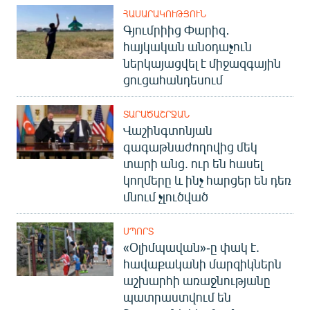
ՀԱՍԱՐԱԿՈՒԹՅՈՒՆ
Գյումրիից Փարիզ․
հայկական անօդաչուն
ներկայացվել է միջազգային
ցուցահանդեսում
ՏԱՐԱԾԱՇՐՋԱՆ
Վաշինգտոնյան
գագաթնաժողովից մեկ
տարի անց. ուր են հասել
կողմերը և ինչ հարցեր են դեռ
մնում չլուծված
ՍՊՈՐՏ
«Օլիմպավան»-ը փակ է.
հավաքականի մարզիկներն
աշխարհի առաջնությանը
պատրաստվում են