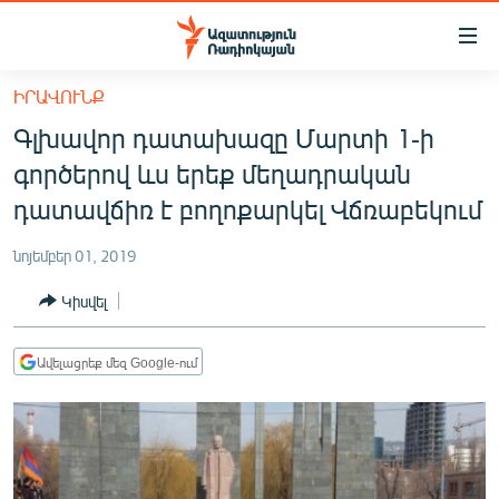
Մատչելիության
հղումներ
Անցնել
ԻՐԱՎՈՒՆՔ
հիմնական
ԱԶԱՏՈՒԹՅՈՒՆ TV
Գլխավոր դատախազը Մարտի 1-ի
բովանդակությանը
ՀԱՅԱՍՏԱՆ
Անցնել
գործերով ևս երեք մեղադրական
հիմնական
ՔԱՂԱՔԱԿԱՆ
դատավճիռ է բողոքարկել Վճռաբեկում
մենյուին
ԸՆՏՐՈՒԹՅՈՒՆՆԵՐ 2026
Որոնում
նոյեմբեր 01, 2019
ԻՐԱՎՈՒՆՔ
Կիսվել
ՀԱՍԱՐԱԿՈՒԹՅՈՒՆ
ՏՆՏԵՍՈՒԹՅՈՒՆ
Ավելացրեք մեզ Google-ում
ՂԱՐԱԲԱՂ
ՊԱՏԵՐԱԶՄԻ 6 ՇԱԲԱԹՆԵՐԸ
ՏԱՐԱԾԱՇՐՋԱՆ