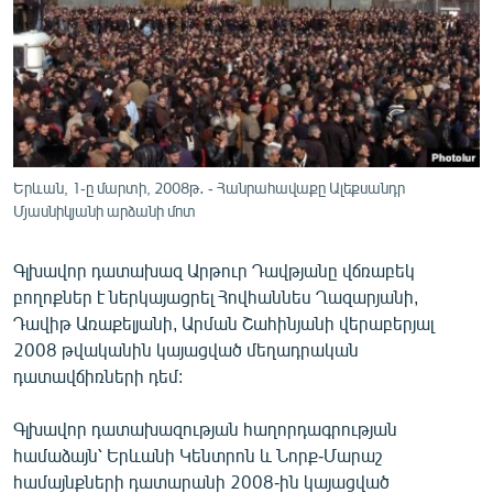
ՄԻՋԱԶԳԱՅԻՆ
ՄՇԱԿՈՒՅԹ
ՍՊՈՐՏ
ՄԵԿՆԱԲԱՆՈՒԹՅՈՒՆ
ՏՏ ԵՒ ԻՆՏԵՐՆԵՏ
Երևան, 1-ը մարտի, 2008թ․ - Հանրահավաքը Ալեքսանդր
Մյասնիկյանի արձանի մոտ
ԿՈՐՈՆԱՎԻՐՈՒՍ
ԱՐԽԻՎ
Գլխավոր դատախազ Արթուր Դավթյանը վճռաբեկ
ՏԵՍԱՆՅՈՒԹԵՐ
բողոքներ է ներկայացրել Հովհաննես Ղազարյանի,
Դավիթ Առաքելյանի, Արման Շահինյանի վերաբերյալ
ԲԱՆԱՎԵՃ
2008 թվականին կայացված մեղադրական
ՁԳՏԵԼՈՎ ԼԱՎԱԳՈՒՅՆԻՆ
դատավճիռների դեմ:
ՓՈԴՔԱՍԹ
Գլխավոր դատախազության հաղորդագրության
համաձայն՝ Երևանի Կենտրոն և Նորք-Մարաշ
Հայերեն
համայնքների դատարանի 2008-ին կայացված