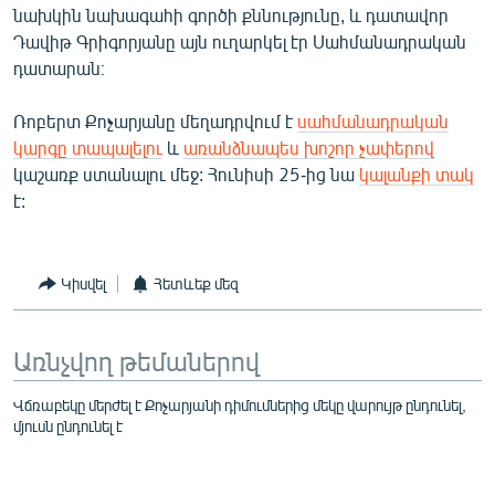
նախկին նախագահի գործի քննությունը, և դատավոր
English
Դավիթ Գրիգորյանը այն ուղարկել էր Սահմանադրական
Русский
դատարան։
ՀԵՏԵՎԵՔ ՄԵԶ
Ռոբերտ Քոչարյանը մեղադրվում է
սահմանադրական
կարգը տապալելու
և
առանձնապես խոշոր չափերով
կաշառք ստանալու մեջ: Հունիսի 25-ից նա
կալանքի տակ
է:
«Ազատության» բոլոր կայքերը
Կիսվել
Հետևեք մեզ
Առնչվող թեմաներով
Վճռաբեկը մերժել է Քոչարյանի դիմումներից մեկը վարույթ ընդունել,
մյուսն ընդունել է