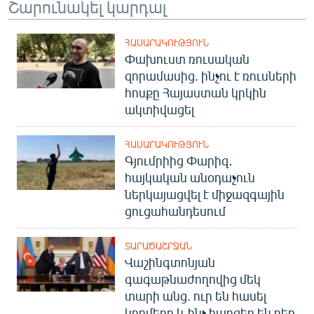
Շարունակել կարդալ
ՀԱՍԱՐԱԿՈՒԹՅՈՒՆ
Փախուստ ռուսական
զորամասից. ինչու է ռուսների
հոսքը Հայաստան կրկին
ակտիվացել
ՀԱՍԱՐԱԿՈՒԹՅՈՒՆ
Գյումրիից Փարիզ․
հայկական անօդաչուն
ներկայացվել է միջազգային
ցուցահանդեսում
ՏԱՐԱԾԱՇՐՋԱՆ
Վաշինգտոնյան
գագաթնաժողովից մեկ
տարի անց. ուր են հասել
կողմերը և ինչ հարցեր են դեռ