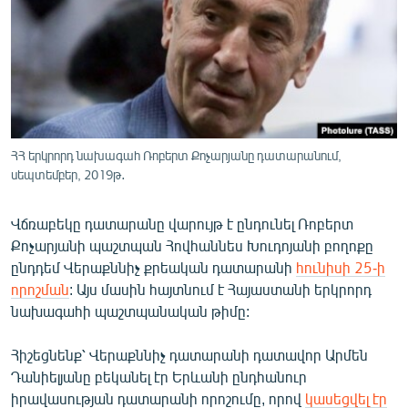
ՄԻՋԱԶԳԱՅԻՆ
ՄՇԱԿՈՒՅԹ
ՍՊՈՐՏ
ՄԵԿՆԱԲԱՆՈՒԹՅՈՒՆ
ՏՏ ԵՒ ԻՆՏԵՐՆԵՏ
ՀՀ երկրորդ նախագահ Ռոբերտ Քոչարյանը դատարանում,
սեպտեմբեր, 2019թ․
ԿՈՐՈՆԱՎԻՐՈՒՍ
ԱՐԽԻՎ
Վճռաբեկը դատարանը վարույթ է ընդունել Ռոբերտ
ՏԵՍԱՆՅՈՒԹԵՐ
Քոչարյանի պաշտպան Հովհաննես Խուդոյանի բողոքը
ընդդեմ Վերաքննիչ քրեական դատարանի
հունիսի 25-ի
ԲԱՆԱՎԵՃ
որոշման
: Այս մասին հայտնում է Հայաստանի երկրորդ
ՁԳՏԵԼՈՎ ԼԱՎԱԳՈՒՅՆԻՆ
նախագահի պաշտպանական թիմը:
ՓՈԴՔԱՍԹ
Հիշեցնենք՝ Վերաքննիչ դատարանի դատավոր Արմեն
Դանիելյանը բեկանել էր Երևանի ընդհանուր
Հայերեն
իրավասության դատարանի որոշումը, որով
կասեցվել էր