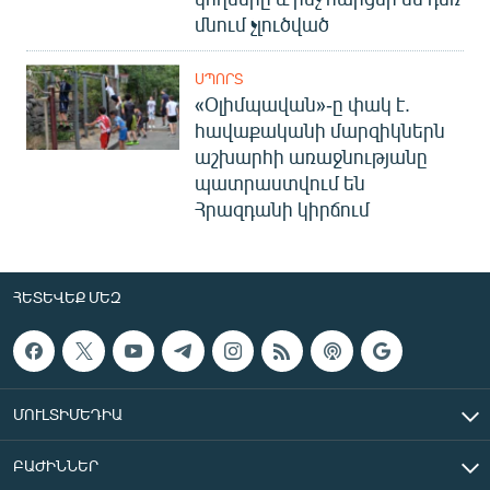
մնում չլուծված
ՍՊՈՐՏ
«Օլիմպավան»-ը փակ է.
հավաքականի մարզիկներն
աշխարհի առաջնությանը
պատրաստվում են
Հրազդանի կիրճում
ՀԵՏԵՎԵՔ ՄԵԶ
ՄՈՒԼՏԻՄԵԴԻԱ
ԲԱԺԻՆՆԵՐ