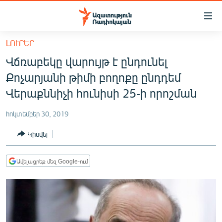
Մատչելիության
հղումներ
Անցնել
ԼՈՒՐԵՐ
հիմնական
ԱԶԱՏՈՒԹՅՈՒՆ TV
Վճռաբեկը վարույթ է ընդունել
բովանդակությանը
ՀԱՅԱՍՏԱՆ
Անցնել
Քոչարյանի թիմի բողոքը ընդդեմ
հիմնական
ՔԱՂԱՔԱԿԱՆ
Վերաքննիչի հունիսի 25-ի որոշման
մենյուին
ԸՆՏՐՈՒԹՅՈՒՆՆԵՐ 2026
Որոնում
հոկտեմբեր 30, 2019
ԻՐԱՎՈՒՆՔ
Կիսվել
ՀԱՍԱՐԱԿՈՒԹՅՈՒՆ
ՏՆՏԵՍՈՒԹՅՈՒՆ
Ավելացրեք մեզ Google-ում
ՂԱՐԱԲԱՂ
ՊԱՏԵՐԱԶՄԻ 6 ՇԱԲԱԹՆԵՐԸ
ՏԱՐԱԾԱՇՐՋԱՆ