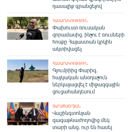
դասալիք գրանցելով
ՀԱՍԱՐԱԿՈՒԹՅՈՒՆ
Փախուստ ռուսական
զորամասից. ինչու է ռուսների
հոսքը Հայաստան կրկին
ակտիվացել
ՀԱՍԱՐԱԿՈՒԹՅՈՒՆ
Գյումրիից Փարիզ․
հայկական անօդաչուն
ներկայացվել է միջազգային
ցուցահանդեսում
ՏԱՐԱԾԱՇՐՋԱՆ
Վաշինգտոնյան
գագաթնաժողովից մեկ
տարի անց. ուր են հասել