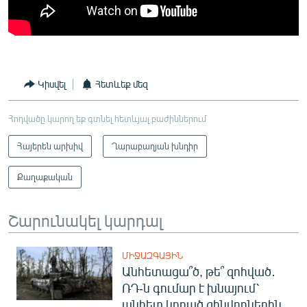
Կիսվել
Հետևեք մեզ
Հոդվածը կարող եք գտնել հետևյալ բաժիններում
Հայերեն արխիվ
Ղարաբաղյան խնդիր
Քաղաքական
Շարունակել կարդալ
ՄԻՋԱԶԳԱՅԻՆ
Անհետացա՞ծ, թե՞ զոհված․
ՌԴ-ն գումար է խնայում՝
անհետ կորած զինվորներին