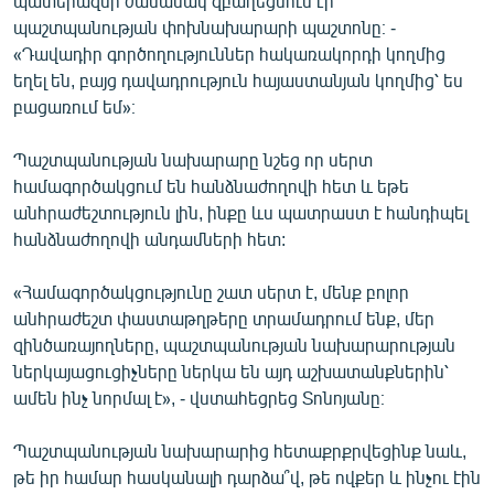
պատերազմի ժամանակ զբաղեցնում էր
English
պաշտպանության փոխնախարարի պաշտոնը։ -
«Դավադիր գործողություններ հակառակորդի կողմից
Русский
եղել են, բայց դավադրություն հայաստանյան կողմից՝ ես
բացառում եմ»։
ՀԵՏԵՎԵՔ ՄԵԶ
Պաշտպանության նախարարը նշեց որ սերտ
համագործակցում են հանձնաժողովի հետ և եթե
անհրաժեշտություն լին, ինքը ևս պատրաստ է հանդիպել
հանձնաժողովի անդամների հետ:
«Ազատության» բոլոր կայքերը
«Համագործակցությունը շատ սերտ է, մենք բոլոր
անհրաժեշտ փաստաթղթերը տրամադրում ենք, մեր
զինծառայողները, պաշտպանության նախարարության
ներկայացուցիչները ներկա են այդ աշխատանքներին՝
ամեն ինչ նորմալ է», - վստահեցրեց Տոնոյանը։
Պաշտպանության նախարարից հետաքրքրվեցինք նաև,
թե իր համար հասկանալի դարձա՞վ, թե ովքեր և ինչու էին