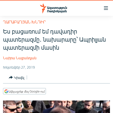
Մատչելիության
հղումներ
Անցնել
ՂԱՐԱԲԱՂՅԱՆ ԽՆԴԻՐ
հիմնական
ԱԶԱՏՈՒԹՅՈՒՆ TV
Ես բացառում եմ դավադիր
բովանդակությանը
ՀԱՅԱՍՏԱՆ
Անցնել
պատերազմը․ նախարարը՝ Ապրիլյան
հիմնական
ՔԱՂԱՔԱԿԱՆ
պատերազմի մասին
մենյուին
ԸՆՏՐՈՒԹՅՈՒՆՆԵՐ 2026
Որոնում
Նաիրա Նալբանդյան
ԻՐԱՎՈՒՆՔ
հոկտեմբեր 27, 2019
ՀԱՍԱՐԱԿՈՒԹՅՈՒՆ
Կիսվել
ՏՆՏԵՍՈՒԹՅՈՒՆ
ՂԱՐԱԲԱՂ
Ավելացրեք մեզ Google-ում
ՊԱՏԵՐԱԶՄԻ 6 ՇԱԲԱԹՆԵՐԸ
ՏԱՐԱԾԱՇՐՋԱՆ