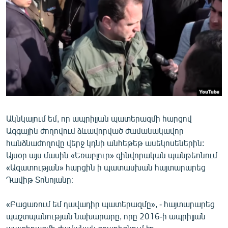
ՄԻՋԱԶԳԱՅԻՆ
ՄՇԱԿՈՒՅԹ
ՍՊՈՐՏ
ՄԵԿՆԱԲԱՆՈՒԹՅՈՒՆ
ՏՏ ԵՒ ԻՆՏԵՐՆԵՏ
ԿՈՐՈՆԱՎԻՐՈՒՍ
Ակնկալում եմ, որ ապրիլյան պատերազմի հարցով
ԱՐԽԻՎ
Ազգային ժողովում ձևավորված ժամանակավոր
ՏԵՍԱՆՅՈՒԹԵՐ
հանձնաժողովը վերջ կդնի անհեթեթ ասեկոսեներին:
Այսօր այս մասին «Եռաբլուր» զինվորական պանթեոնում
ԲԱՆԱՎԵՃ
«Ազատության» հարցին ի պատասխան հայտարարեց
ՁԳՏԵԼՈՎ ԼԱՎԱԳՈՒՅՆԻՆ
Դավիթ Տոնոյանը։
ՓՈԴՔԱՍԹ
«Բացառում եմ դավադիր պատերազմը», - հայտարարեց
պաշտպանության նախարարը, որը 2016-ի ապրիլյան
Հայերեն