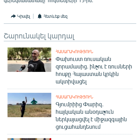
գերեզմանատանը՝ հոկտեմբերի 15-ին:
English
Կիսվել
Հետևեք մեզ
Русский
Շարունակել կարդալ
ՀԵՏԵՎԵՔ ՄԵԶ
ՀԱՍԱՐԱԿՈՒԹՅՈՒՆ
Փախուստ ռուսական
զորամասից. ինչու է ռուսների
հոսքը Հայաստան կրկին
«Ազատության» բոլոր կայքերը
ակտիվացել
ՀԱՍԱՐԱԿՈՒԹՅՈՒՆ
Գյումրիից Փարիզ․
հայկական անօդաչուն
ներկայացվել է միջազգային
ցուցահանդեսում