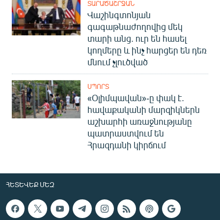
ՏԱՐԱԾԱՇՐՋԱՆ
Վաշինգտոնյան
գագաթնաժողովից մեկ
տարի անց. ուր են հասել
կողմերը և ինչ հարցեր են դեռ
մնում չլուծված
ՍՊՈՐՏ
«Օլիմպավան»-ը փակ է.
հավաքականի մարզիկներն
աշխարհի առաջնությանը
պատրաստվում են
Հրազդանի կիրճում
ՀԵՏԵՎԵՔ ՄԵԶ