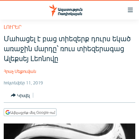
Մատչելիության
հղումներ
Անցնել
ԼՈՒՐԵՐ
հիմնական
ԱԶԱՏՈՒԹՅՈՒՆ TV
Մահացել է բաց տիեզերք դուրս եկած
բովանդակությանը
ՀԱՅԱՍՏԱՆ
Անցնել
առաջին մարդը՝ ռուս տիեզերագաց
հիմնական
ՔԱՂԱՔԱԿԱՆ
Ալեքսեյ Լեոնովը
մենյուին
ԸՆՏՐՈՒԹՅՈՒՆՆԵՐ 2026
Որոնում
Հրաչ Մելքումյան
ԻՐԱՎՈՒՆՔ
հոկտեմբեր 11, 2019
ՀԱՍԱՐԱԿՈՒԹՅՈՒՆ
Կիսվել
ՏՆՏԵՍՈՒԹՅՈՒՆ
ՂԱՐԱԲԱՂ
Ավելացրեք մեզ Google-ում
ՊԱՏԵՐԱԶՄԻ 6 ՇԱԲԱԹՆԵՐԸ
ՏԱՐԱԾԱՇՐՋԱՆ