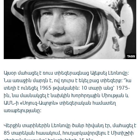
ՄԻՋԱԶԳԱՅԻՆ
ՄՇԱԿՈՒՅԹ
ՍՊՈՐՏ
ՄԵԿՆԱԲԱՆՈՒԹՅՈՒՆ
ՏՏ ԵՒ ԻՆՏԵՐՆԵՏ
ԿՈՐՈՆԱՎԻՐՈՒՍ
Այսօր մահացել է ռուս տիեզերագնաց Ալեքսեյ Լեոնովը:
ԱՐԽԻՎ
Նա առաջին մարդն է, ով դուրս է եկել բաց տիեզերք: Դա
ՏԵՍԱՆՅՈՒԹԵՐ
տեղի է ունեցել 1965 թվականին: 10 տարի անց՝ 1975-
ին, նա մասնակցել է նախկին Խորհրդային Միության և
ԲԱՆԱՎԵՃ
ԱՄՆ-ի «Սոյուզ-Ապոլոն» տիեզերական համատեղ
ՁԳՏԵԼՈՎ ԼԱՎԱԳՈՒՅՆԻՆ
առաքելությանը:
ՓՈԴՔԱՍԹ
Վերջին տարիներին Լեոնովը ծանր հիվանդ էր, մահացել է
85 տարեկան հասակում, հուղարկավորվելու է Միտիշչիի
Հայերեն