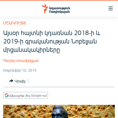
Մատչելիության
հղումներ
Անցնել
ՄՇԱԿՈՒՅԹ
հիմնական
ԱԶԱՏՈՒԹՅՈՒՆ TV
Այսօր հայտնի կդառնան 2018-ի և
բովանդակությանը
ՀԱՅԱՍՏԱՆ
Անցնել
2019-ի գրականության Նոբելյան
հիմնական
ՔԱՂԱՔԱԿԱՆ
մրցանակակիրները
մենյուին
ԸՆՏՐՈՒԹՅՈՒՆՆԵՐ 2026
Որոնում
Գեւորգ Ստամբոլցյան
ԻՐԱՎՈՒՆՔ
հոկտեմբեր 10, 2019
ՀԱՍԱՐԱԿՈՒԹՅՈՒՆ
Կիսվել
ՏՆՏԵՍՈՒԹՅՈՒՆ
ՂԱՐԱԲԱՂ
Ավելացրեք մեզ Google-ում
ՊԱՏԵՐԱԶՄԻ 6 ՇԱԲԱԹՆԵՐԸ
ՏԱՐԱԾԱՇՐՋԱՆ