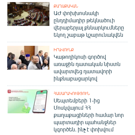
ՔԱՂԱՔԱԿԱՆ
ԱԺ փոխխոսնակի
ընդդիմադիր թեկնածուի
վերաբերյալ քննարկումները
եկող շաբաթ կշարունակվեն
ԻՐԱՎՈՒՆՔ
Կաթողիկոսի գործով
առաջին դատական նիստն
ավարտվեց դատավորի
ինքնաբացարկով
ՀԱՍԱՐԱԿՈՒԹՅՈՒՆ
Սեպտեմբերի 1-ից
Մոսկվայում ՀՀ
քաղաքացիների համար նոր
պարտադիր պահանջներ
կգործեն. ինչ է փոխվում