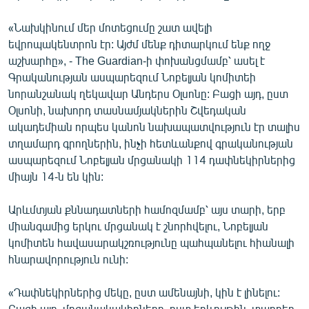
«Նախկինում մեր մոտեցումը շատ ավելի
եվրոպակենտրոն էր: Այժմ մենք դիտարկում ենք ողջ
աշխարհը», - The Guardian-ի փոխանցմամբ՝ ասել է
Գրականության ասպարեզում Նոբելյան կոմիտեի
նորանշանակ ղեկավար Անդերս Օլսոնը: Բացի այդ, ըստ
Օլսոնի, նախորդ տասնամյակներին Շվեդական
ակադեմիան որպես կանոն նախապատվություն էր տալիս
տղամարդ գրողներին, ինչի հետևանքով գրականության
ասպարեզում Նոբելյան մրցանակի 114 դափնեկիրներից
միայն 14-ն են կին:
Արևմտյան քննադատների համոզմամբ՝ այս տարի, երբ
միանգամից երկու մրցանակ է շնորհվելու, Նոբելյան
կոմիտեն հավասարակշռությունը պահպանելու հիանալի
հնարավորություն ունի:
«Դափնեկիրներից մեկը, ըստ ամենայնի, կին է լինելու:
Բացի այդ, մրցանակակիրները, ըստ երևույթին, տարբեր