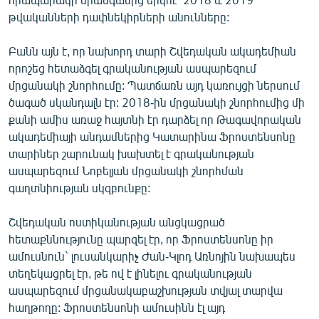
English
թվականների դափնեկիրների անունները:
Русский
Բանն այն է, որ նախորդ տարի Շվեդական ակադեմիան
որոշեց հետաձգել գրականության ասպարեզում
ՀԵՏԵՎԵՔ ՄԵԶ
մրցանակի շնորհումը: Պատճառն այդ կառույցի ներսում
ծագած սկանդալն էր: 2018-ին մրցանակի շնորհումից մի
քանի ամիս առաջ հայտնի էր դարձել որ Թագավորական
ակադեմիայի անդամներից Կատարինա Ֆրոստենսոնը
տարիներ շարունակ խախտել է գրականության
ասպարեզում Նոբելյան մրցանակի շնորհման
«Ազատության» բոլոր կայքերը
գաղտնիության սկզբունքը:
Շվեդական ոստիկանության անցկացրած
հետաքննությունը պարզել էր, որ Ֆրոստենսոնը իր
ամուսնուն` լուսանկարիչ Ժան-Կլոդ Առնոյին նախապես
տեղեկացրել էր, թե ով է լինելու գրականության
ասպարեզում մրցանակաբաշխության տվյալ տարվա
հաղթողը: Ֆրոստենսոնի ամուսինն էլ այդ