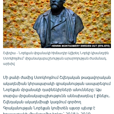
ՄԻՋԱԶԳԱՅԻՆ
ՄՇԱԿՈՒՅԹ
ՍՊՈՐՏ
ՄԵԿՆԱԲԱՆՈՒԹՅՈՒՆ
ՏՏ ԵՒ ԻՆՏԵՐՆԵՏ
ԿՈՐՈՆԱՎԻՐՈՒՍ
Շվեդիա - Նոբելյան մրցանակի հիմնադիր Ալֆրեդ Նոբելի կիսանդրին
Ստոկհոլմում՝ մրցանակաբաշխության արարողության ժամանակ,
ԱՐԽԻՎ
արխիվ
ՏԵՍԱՆՅՈՒԹԵՐ
Մի քանի ժամից Ստոկհոլմում Շվեդական թագավորական
ԲԱՆԱՎԵՃ
ակադեմիան կհրապարակի գրականության ասպարեզում
ՁԳՏԵԼՈՎ ԼԱՎԱԳՈՒՅՆԻՆ
Նոբելյան մրցանակի դափնեկիրների անունները: Այս
տարվա մրցանակաբաշխությունն աննախադեպ է լինելու․
ՓՈԴՔԱՍԹ
Շվեդական ակադեմիայի կազմում գործող
Գրականության Նոբելյան կոմիտեն այսօր պետք է
Հայերեն
հրապարակի միանգամից երկու` 2018 և 2019