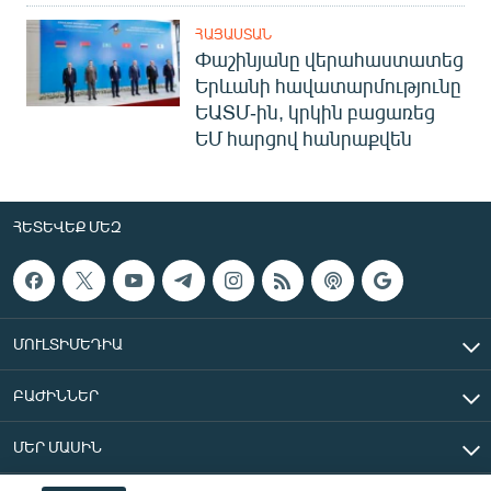
ՀԱՅԱՍՏԱՆ
Փաշինյանը վերահաստատեց
Երևանի հավատարմությունը
ԵԱՏՄ-ին, կրկին բացառեց
ԵՄ հարցով հանրաքվեն
ՀԵՏԵՎԵՔ ՄԵԶ
ՄՈՒԼՏԻՄԵԴԻԱ
ԲԱԺԻՆՆԵՐ
ՄԵՐ ՄԱՍԻՆ