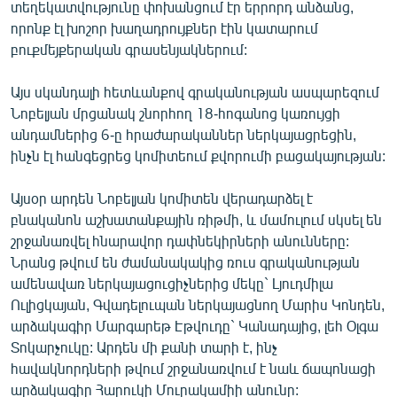
տեղեկատվությունը փոխանցում էր երրորդ անձանց,
որոնք էլ խոշոր խաղադրույքներ էին կատարում
բուքմեյքերական գրասենյակներում:
Այս սկանդալի հետևանքով գրականության ասպարեզում
Նոբելյան մրցանակ շնորհող 18-հոգանոց կառույցի
անդամներից 6-ը հրաժարականներ ներկայացրեցին,
ինչն էլ հանգեցրեց կոմիտեում քվորումի բացակայության:
Այսօր արդեն Նոբելյան կոմիտեն վերադարձել է
բնականոն աշխատանքային ռիթմի, և մամուլում սկսել են
շրջանառվել հնարավոր դափնեկիրների անունները:
Նրանց թվում են ժամանակակից ռուս գրականության
ամենավառ ներկայացուցիչներից մեկը` Լյուդմիլա
Ուլիցկայան, Գվադելուպան ներկայացնող Մարիս Կոնդեն,
արձակագիր Մարգարեթ Էթվուդը` Կանադայից, լեհ Օլգա
Տոկարչուկը: Արդեն մի քանի տարի է, ինչ
հավակնորդների թվում շրջանառվում է նաև ճապոնացի
արձակագիր Հարուկի Մուրակամիի անունը: