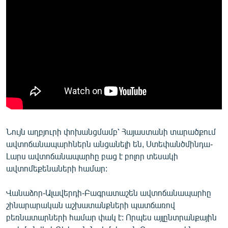
English
Русский
ՀԵՏԵՎԵՔ ՄԵԶ
«Ազատության» բոլոր կայքերը
Նույն աղբյուրի փոխանցմամբ՝ Հայաստանի տարածքում
ավտոճանապարհներն անցանելի են, Ստեփանծմինդա-
Լարս ավտոճանապարհը բաց է բոլոր տեսակի
ավտոմեքենաների համար:
Վանաձոր-Ալավերդի-Բագրատաշեն ավտոճանապարհը
շինարարական աշխատանքների պատճառով
բեռնատարների համար փակ է: Որպես այլընտրանքային