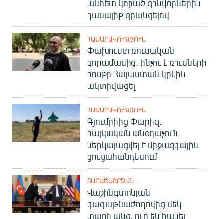
անհետ կորած զինվորներին
դասալիք գրանցելով
ՀԱՍԱՐԱԿՈՒԹՅՈՒՆ
Փախուստ ռուսական
զորամասից. ինչու է ռուսների
հոսքը Հայաստան կրկին
ակտիվացել
ՀԱՍԱՐԱԿՈՒԹՅՈՒՆ
Գյումրիից Փարիզ․
հայկական անօդաչուն
ներկայացվել է միջազգային
ցուցահանդեսում
ՏԱՐԱԾԱՇՐՋԱՆ
Վաշինգտոնյան
գագաթնաժողովից մեկ
տարի անց. ուր են հասել