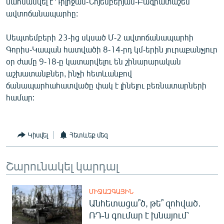
սահմանվել է Դիլիջան-Նոյեմբերյան-Բագրատաշեն
ավտոճանապարհը:
Սեպտեմբերի 23-ից սկսած Մ-2 ավտոճանապարհի
Գորիս-Կապան հատվածի 8-14-րդ կմ-երին յուրաքանչյուր
օր ժամը 9-18-ը կատարվելու են շինարարական
աշխատանքներ, ինչի հետևանքով
ճանապարհահատվածը փակ է լինելու բեռնատարների
համար:
Կիսվել
Հետևեք մեզ
Շարունակել կարդալ
ՄԻՋԱԶԳԱՅԻՆ
Անհետացա՞ծ, թե՞ զոհված․
ՌԴ-ն գումար է խնայում՝