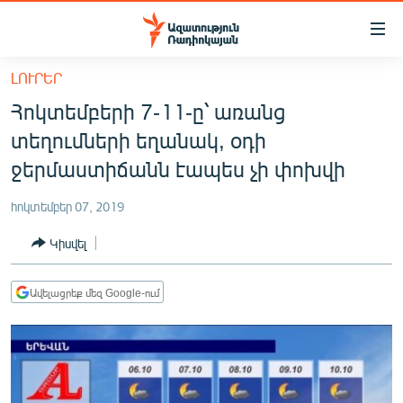
Մատչելիության
հղումներ
Անցնել
ԼՈՒՐԵՐ
հիմնական
ԱԶԱՏՈՒԹՅՈՒՆ TV
Հոկտեմբերի 7-11-ը՝ առանց
բովանդակությանը
ՀԱՅԱՍՏԱՆ
Անցնել
տեղումների եղանակ, օդի
հիմնական
ՔԱՂԱՔԱԿԱՆ
ջերմաստիճանն էապես չի փոխվի
մենյուին
ԸՆՏՐՈՒԹՅՈՒՆՆԵՐ 2026
Որոնում
հոկտեմբեր 07, 2019
ԻՐԱՎՈՒՆՔ
Կիսվել
ՀԱՍԱՐԱԿՈՒԹՅՈՒՆ
ՏՆՏԵՍՈՒԹՅՈՒՆ
Ավելացրեք մեզ Google-ում
ՂԱՐԱԲԱՂ
ՊԱՏԵՐԱԶՄԻ 6 ՇԱԲԱԹՆԵՐԸ
ՏԱՐԱԾԱՇՐՋԱՆ