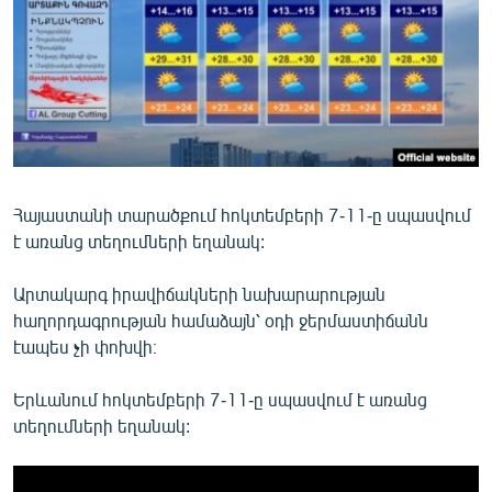
ՄԻՋԱԶԳԱՅԻՆ
ՄՇԱԿՈՒՅԹ
ՍՊՈՐՏ
ՄԵԿՆԱԲԱՆՈՒԹՅՈՒՆ
ՏՏ ԵՒ ԻՆՏԵՐՆԵՏ
Հայաստանի տարածքում հոկտեմբերի 7-11-ը սպասվում
ԿՈՐՈՆԱՎԻՐՈՒՍ
է առանց տեղումների եղանակ:
ԱՐԽԻՎ
Արտակարգ իրավիճակների նախարարության
ՏԵՍԱՆՅՈՒԹԵՐ
հաղորդագրության համաձայն՝ օդի ջերմաստիճանն
ԲԱՆԱՎԵՃ
էապես չի փոխվի։
ՁԳՏԵԼՈՎ ԼԱՎԱԳՈՒՅՆԻՆ
Երևանում հոկտեմբերի 7-11-ը սպասվում է առանց
ՓՈԴՔԱՍԹ
տեղումների եղանակ:
Հայերեն