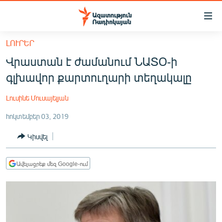
Մատչելիության
հղումներ
Անցնել
ԼՈՒՐԵՐ
հիմնական
ԱԶԱՏՈՒԹՅՈՒՆ TV
Վրաստան է ժամանում ՆԱՏՕ-ի
բովանդակությանը
ՀԱՅԱՍՏԱՆ
Անցնել
գլխավոր քարտուղարի տեղակալը
հիմնական
ՔԱՂԱՔԱԿԱՆ
մենյուին
Լուսինե Մուսայելյան
ԸՆՏՐՈՒԹՅՈՒՆՆԵՐ 2026
Որոնում
հոկտեմբեր 03, 2019
ԻՐԱՎՈՒՆՔ
Կիսվել
ՀԱՍԱՐԱԿՈՒԹՅՈՒՆ
ՏՆՏԵՍՈՒԹՅՈՒՆ
Ավելացրեք մեզ Google-ում
ՂԱՐԱԲԱՂ
ՊԱՏԵՐԱԶՄԻ 6 ՇԱԲԱԹՆԵՐԸ
ՏԱՐԱԾԱՇՐՋԱՆ