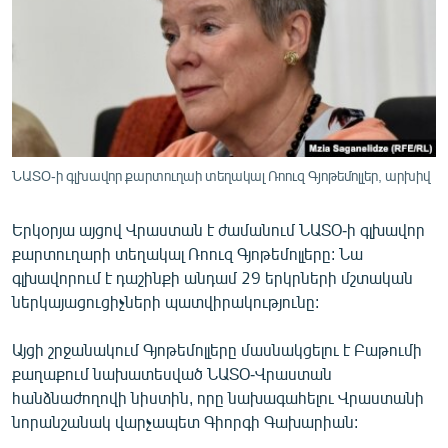
ՄԻՋԱԶԳԱՅԻՆ
ՄՇԱԿՈՒՅԹ
ՍՊՈՐՏ
ՄԵԿՆԱԲԱՆՈՒԹՅՈՒՆ
ՏՏ ԵՒ ԻՆՏԵՐՆԵՏ
ՆԱՏՕ-ի գլխավոր քարտուղաի տեղակալ Ռոուզ Գյոթեմոլլեր, արխիվ
ԿՈՐՈՆԱՎԻՐՈՒՍ
Երկօրյա այցով Վրաստան է ժամանում ՆԱՏՕ-ի գլխավոր
ԱՐԽԻՎ
քարտուղարի տեղակալ Ռոուզ Գյոթեմոլլերը: Նա
ՏԵՍԱՆՅՈՒԹԵՐ
գլխավորում է դաշինքի անդամ 29 երկրների մշտական
ներկայացուցիչների պատվիրակությունը:
ԲԱՆԱՎԵՃ
ՁԳՏԵԼՈՎ ԼԱՎԱԳՈՒՅՆԻՆ
Այցի շրջանակում Գյոթեմոլլերը մասնակցելու է Բաթումի
քաղաքում նախատեսված ՆԱՏՕ-Վրաստան
ՓՈԴՔԱՍԹ
հանձնաժողովի նիստին, որը նախագահելու Վրաստանի
նորանշանակ վարչապետ Գիորգի Գախարիան:
Հայերեն