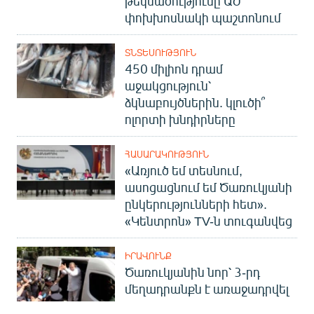
թեկնածությունը ԱԺ
փոխխոսնակի պաշտոնում
ՏՆՏԵՍՈՒԹՅՈՒՆ
450 միլիոն դրամ
աջակցություն՝
ձկնաբույծներին. կլուծի՞
ոլորտի խնդիրները
ՀԱՍԱՐԱԿՈՒԹՅՈՒՆ
«Առյուծ եմ տեսնում,
ասոցացնում եմ Ծառուկյանի
ընկերությունների հետ».
«Կենտրոն» TV-ն տուգանվեց
ԻՐԱՎՈՒՆՔ
Ծառուկյանին նոր՝ 3-րդ
մեղադրանքն է առաջադրվել