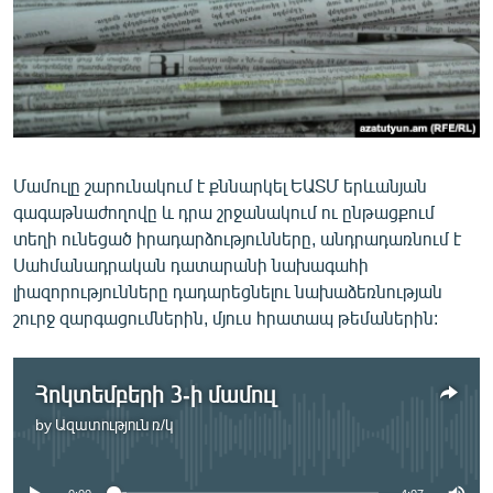
ՄԻՋԱԶԳԱՅԻՆ
ՄՇԱԿՈՒՅԹ
ՍՊՈՐՏ
ՄԵԿՆԱԲԱՆՈՒԹՅՈՒՆ
ՏՏ ԵՒ ԻՆՏԵՐՆԵՏ
Մամուլը շարունակում է քննարկել ԵԱՏՄ երևանյան
գագաթնաժողովը և դրա շրջանակում ու ընթացքում
ԿՈՐՈՆԱՎԻՐՈՒՍ
տեղի ունեցած իրադարձությունները, անդրադառնում է
ԱՐԽԻՎ
Սահմանադրական դատարանի նախագահի
լիազորությունները դադարեցնելու նախաձեռնության
ՏԵՍԱՆՅՈՒԹԵՐ
շուրջ զարգացումներին, մյուս հրատապ թեմաներին:
ԲԱՆԱՎԵՃ
ՁԳՏԵԼՈՎ ԼԱՎԱԳՈՒՅՆԻՆ
Հոկտեմբերի 3-ի մամուլ
ՓՈԴՔԱՍԹ
by
Ազատություն ռ/կ
No media source currently available
Հայերեն