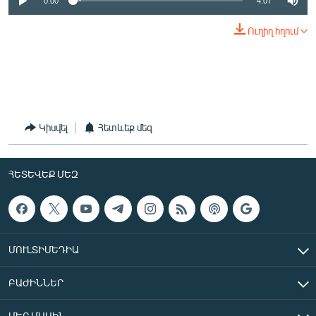
0:00
4:07
English
Ուղիղ հղում
Русский
ՀԵՏԵՎԵՔ ՄԵԶ
Կիսվել
Հետևեք մեզ
«Ազատության» բոլոր կայքերը
ՀԵՏԵՎԵՔ ՄԵԶ
ՄՈՒԼՏԻՄԵԴԻԱ
ԲԱԺԻՆՆԵՐ
ՄԵՐ ՄԱՍԻՆ