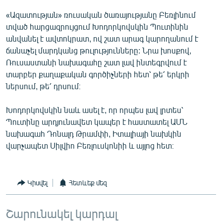
English
«Ազատության» ռուսական ծառայությանը Բեռլինում
տված հարցազրույցում Խոդորկովսկին Պուտինին
Русский
անվանել է ավտոկրատ, ով շատ արագ կարողանում է
ճանաչել մարդկանց թուլությունները: Նրա խոսքով,
ՀԵՏԵՎԵՔ ՄԵԶ
Ռուսաստանի նախագահը շատ լավ ինտեգրվում է
տարբեր քաղաքական գործիչների հետ՝ թե՛ երկրի
ներսում, թե՛ դրսում։
Խոդորկովսկին նաև ասել է, որ որպես լավ լրտես՝
«Ազատության» բոլոր կայքերը
Պուտինը արդյունավետ կապեր է հաստատել ԱՄՆ
նախագահ Դոնալդ Թրամփի, Իտալիայի նախկին
վարչապետ Սիլվիո Բեռլուսկոնիի և այլոց հետ։
Կիսվել
Հետևեք մեզ
Շարունակել կարդալ