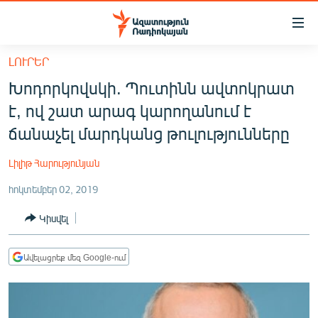
Մատչելիության
հղումներ
Անցնել
ԼՈՒՐԵՐ
հիմնական
ԱԶԱՏՈՒԹՅՈՒՆ TV
Խոդորկովսկի. Պուտինն ավտոկրատ
բովանդակությանը
ՀԱՅԱՍՏԱՆ
Անցնել
է, ով շատ արագ կարողանում է
հիմնական
ՔԱՂԱՔԱԿԱՆ
ճանաչել մարդկանց թուլությունները
մենյուին
ԸՆՏՐՈՒԹՅՈՒՆՆԵՐ 2026
Որոնում
Լիլիթ Հարությունյան
ԻՐԱՎՈՒՆՔ
հոկտեմբեր 02, 2019
ՀԱՍԱՐԱԿՈՒԹՅՈՒՆ
Կիսվել
ՏՆՏԵՍՈՒԹՅՈՒՆ
ՂԱՐԱԲԱՂ
Ավելացրեք մեզ Google-ում
ՊԱՏԵՐԱԶՄԻ 6 ՇԱԲԱԹՆԵՐԸ
ՏԱՐԱԾԱՇՐՋԱՆ