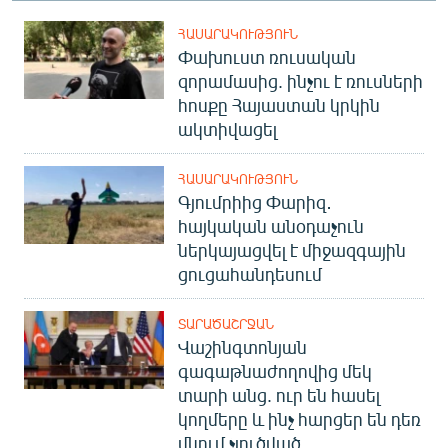
ՀԱՍԱՐԱԿՈՒԹՅՈՒՆ
Փախուստ ռուսական
զորամասից. ինչու է ռուսների
հոսքը Հայաստան կրկին
ակտիվացել
ՀԱՍԱՐԱԿՈՒԹՅՈՒՆ
Գյումրիից Փարիզ․
հայկական անօդաչուն
ներկայացվել է միջազգային
ցուցահանդեսում
ՏԱՐԱԾԱՇՐՋԱՆ
Վաշինգտոնյան
գագաթնաժողովից մեկ
տարի անց. ուր են հասել
կողմերը և ինչ հարցեր են դեռ
մնում չլուծված