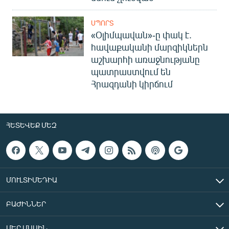
ՍՊՈՐՏ
«Օլիմպավան»-ը փակ է.
հավաքականի մարզիկներն
աշխարհի առաջնությանը
պատրաստվում են
Հրազդանի կիրճում
ՀԵՏԵՎԵՔ ՄԵԶ
ՄՈՒԼՏԻՄԵԴԻԱ
ԲԱԺԻՆՆԵՐ
ՄԵՐ ՄԱՍԻՆ