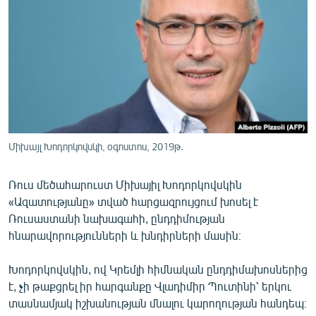
ՄԻՋԱԶԳԱՅԻՆ
ՄՇԱԿՈՒՅԹ
ՍՊՈՐՏ
ՄԵԿՆԱԲԱՆՈՒԹՅՈՒՆ
ՏՏ ԵՒ ԻՆՏԵՐՆԵՏ
ԿՈՐՈՆԱՎԻՐՈՒՍ
Միխայլ Խոդորկովսկի, օգոստոս, 2019թ․
ԱՐԽԻՎ
Ռուս մեծահարուստ Միխայիլ Խոդորկովսկին
ՏԵՍԱՆՅՈՒԹԵՐ
«Ազատությանը» տված հարցազրույցում խոսել է
ԲԱՆԱՎԵՃ
Ռուսաստանի նախագահի, ընդդիմության
հնարավորությունների և խնդիրների մասին։
ՁԳՏԵԼՈՎ ԼԱՎԱԳՈՒՅՆԻՆ
ՓՈԴՔԱՍԹ
Խոդորկովսկին, ով Կրեմլի հիմնական ընդդիմախոսներից
է, չի թաքցրել իր հարգանքը Վլադիմիր Պուտինի՝ երկու
տասնամյակ իշխանության մնալու կարողության հանդեպ։
Հայերեն