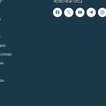
Ր
ՀԵՏԵՎԵՔ ՄԵԶ
ն
ն
յուն
 խնդիր
ան
նետ