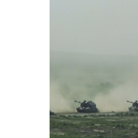
ՄԻՋԱԶԳԱՅԻՆ
ՄՇԱԿՈՒՅԹ
ՍՊՈՐՏ
ՄԵԿՆԱԲԱՆՈՒԹՅՈՒՆ
ՏՏ ԵՒ ԻՆՏԵՐՆԵՏ
ԿՈՐՈՆԱՎԻՐՈՒՍ
ԱՐԽԻՎ
ՏԵՍԱՆՅՈՒԹԵՐ
ԲԱՆԱՎԵՃ
ՁԳՏԵԼՈՎ ԼԱՎԱԳՈՒՅՆԻՆ
ՓՈԴՔԱՍԹ