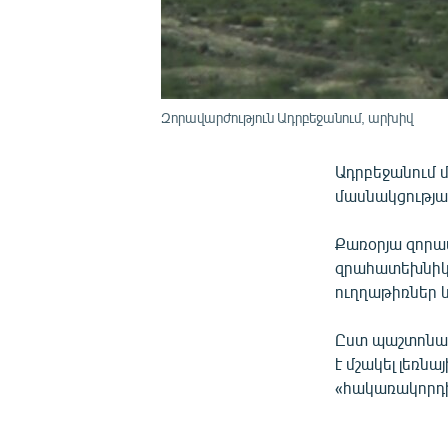
Զորավարժություն Ադրբեջանում, արխիվ
Ադրբեջանում մ
մասնակցությա
Քառօրյա զորա
զրահատեխնիկա
ուղղաթիռներ և
Ըստ պաշտոնակ
է մշակել լեռ
«հակառակորդ