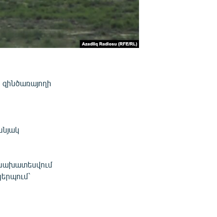
ր զինծառայողի
սնյակ
 նախատեսվում
կերպում`