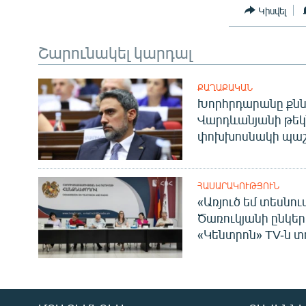
Կիսվել
Շարունակել կարդալ
ՔԱՂԱՔԱԿԱՆ
Խորհրդարանը քնն
Վարդևանյանի թեկ
փոխխոսնակի պաշ
ՀԱՍԱՐԱԿՈՒԹՅՈՒՆ
«Առյուծ եմ տեսնու
Ծառուկյանի ընկեր
«Կենտրոն» TV-ն տ