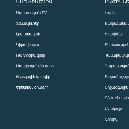
ՄՈՒԼՏԻՄԵԴԻԱ
ԲԱԺԻՆՆԵ
Ազատություն TV
Լուրեր
Տեսանյութեր
Քաղաքակա
Լրատվական
Իրավունք
Կիրակնօրյա
Տնտեսությու
Ռադիոծրագրեր
Հասարակութ
Առավոտյան ծրագիր
Ղարաբաղյան
Ցերեկային ծրագիր
Տարածաշրջ
Հայերեն
Երեկոյան ծրագիր
Միջազգային
English
ՏՏ և Ինտեր
Русский
Մշակույթ
ՀԵՏԵՎԵՔ ՄԵԶ
Արխիվ