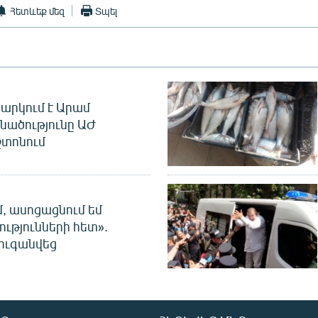
Հետևեք մեզ
Տպել
արկում է Արամ
նածությունը ԱԺ
տոնում
մ, ասոցացնում եմ
ությունների հետ».
ուգանվեց