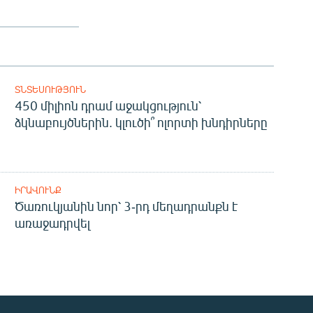
ՏՆՏԵՍՈՒԹՅՈՒՆ
450 միլիոն դրամ աջակցություն՝
ձկնաբույծներին. կլուծի՞ ոլորտի խնդիրները
ԻՐԱՎՈՒՆՔ
Ծառուկյանին նոր՝ 3-րդ մեղադրանքն է
առաջադրվել