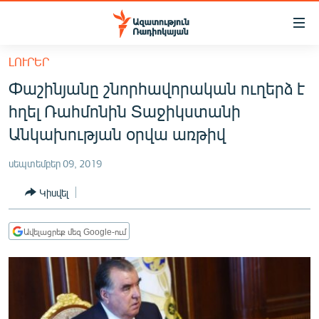
Մատչելիության
հղումներ
Անցնել
ԼՈՒՐԵՐ
հիմնական
ԱԶԱՏՈՒԹՅՈՒՆ TV
Փաշինյանը շնորհավորական ուղերձ է
բովանդակությանը
ՀԱՅԱՍՏԱՆ
Անցնել
հղել Ռահմոնին Տաջիկստանի
հիմնական
ՔԱՂԱՔԱԿԱՆ
Անկախության օրվա առթիվ
մենյուին
ԸՆՏՐՈՒԹՅՈՒՆՆԵՐ 2026
Որոնում
սեպտեմբեր 09, 2019
ԻՐԱՎՈՒՆՔ
Կիսվել
ՀԱՍԱՐԱԿՈՒԹՅՈՒՆ
ՏՆՏԵՍՈՒԹՅՈՒՆ
Ավելացրեք մեզ Google-ում
ՂԱՐԱԲԱՂ
ՊԱՏԵՐԱԶՄԻ 6 ՇԱԲԱԹՆԵՐԸ
ՏԱՐԱԾԱՇՐՋԱՆ