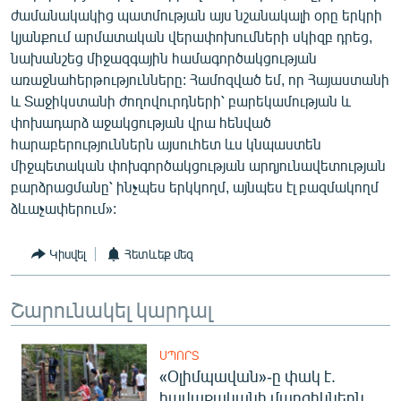
ժամանակակից պատմության այս նշանակալի օրը երկրի
English
կյանքում արմատական վերափոխումների սկիզբ դրեց,
Русский
նախանշեց միջազգային համագործակցության
առաջնահերթությունները: Համոզված եմ, որ Հայաստանի
ՀԵՏԵՎԵՔ ՄԵԶ
և Տաջիկստանի ժողովուրդների՝ բարեկամության և
փոխադարձ աջակցության վրա հենված
հարաբերություններն այսուհետ ևս կնպաստեն
միջպետական փոխգործակցության արդյունավետության
բարձրացմանը՝ ինչպես երկկողմ, այնպես էլ բազմակողմ
ձևաչափերում»:
«Ազատության» բոլոր կայքերը
Կիսվել
Հետևեք մեզ
Շարունակել կարդալ
ՍՊՈՐՏ
«Օլիմպավան»-ը փակ է.
հավաքականի մարզիկներն