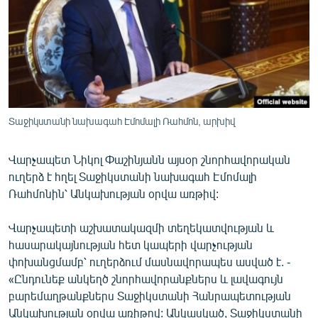
ՄԻՋԱԶԳԱՅԻՆ
ՄՇԱԿՈՒՅԹ
ՍՊՈՐՏ
ՄԵԿՆԱԲԱՆՈՒԹՅՈՒՆ
ՏՏ ԵՒ ԻՆՏԵՐՆԵՏ
Տաջիկստանի նախագահ Էմոմալի Ռահմոն, արխիվ
ԿՈՐՈՆԱՎԻՐՈՒՍ
Վարչապետ Նիկոլ Փաշինյանն այսօր շնորհավորական
ԱՐԽԻՎ
ուղերձ է հղել Տաջիկստանի նախագահ Էմոմալի
ՏԵՍԱՆՅՈՒԹԵՐ
Ռահմոնին՝ Անկախության օրվա առթիվ:
ԲԱՆԱՎԵՃ
Վարչապետի աշխատակազմի տեղեկատվության և
ՁԳՏԵԼՈՎ ԼԱՎԱԳՈՒՅՆԻՆ
հասարակայնության հետ կապերի վարչության
փոխանցմամբ՝ ուղերձում մասնավորապես ասված է. -
ՓՈԴՔԱՍԹ
«Ընդունեք անկեղծ շնորհավորանքներս և լավագույն
բարեմաղթանքներս Տաջիկստանի Հանրապետության
Հայերեն
Անկախության օրվա առիթով: Անկասկած, Տաջիկստանի