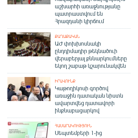
աշխարհի առաջնությանը
պատրաստվում են
Հրազդանի կիրճում
ՔԱՂԱՔԱԿԱՆ
ԱԺ փոխխոսնակի
ընդդիմադիր թեկնածուի
վերաբերյալ քննարկումները
եկող շաբաթ կշարունակվեն
ԻՐԱՎՈՒՆՔ
Կաթողիկոսի գործով
առաջին դատական նիստն
ավարտվեց դատավորի
ինքնաբացարկով
ՀԱՍԱՐԱԿՈՒԹՅՈՒՆ
Սեպտեմբերի 1-ից