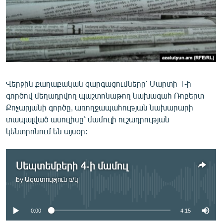
ՄԻՋԱԶԳԱՅԻՆ
ՄՇԱԿՈՒՅԹ
ՍՊՈՐՏ
ՄԵԿՆԱԲԱՆՈՒԹՅՈՒՆ
ՏՏ ԵՒ ԻՆՏԵՐՆԵՏ
Վերջին քաղաքական զարգացումները՝ Մարտի 1-ի
գործով մեղադրվող պաշտոնաթող նախագահ Ռոբերտ
ԿՈՐՈՆԱՎԻՐՈՒՍ
Քոչարյանի գործը, առողջապահության նախարարի
ԱՐԽԻՎ
տապալված ասուլիսը՝ մամուլի ուշադրության
կենտրոնում են այսօր:
ՏԵՍԱՆՅՈՒԹԵՐ
ԲԱՆԱՎԵՃ
Սեպտեմբերի 4-ի մամուլ
ՁԳՏԵԼՈՎ ԼԱՎԱԳՈՒՅՆԻՆ
by
Ազատություն ռ/կ
No media source currently available
ՓՈԴՔԱՍԹ
0:00
4:15
Հայերեն