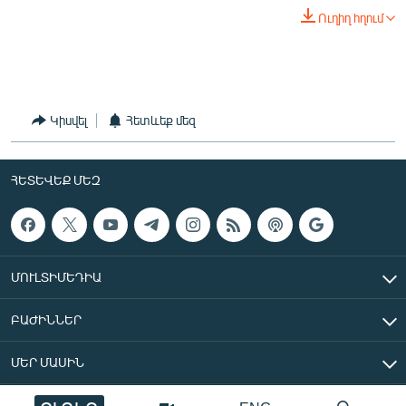
English
Ուղիղ հղում
Русский
ՀԵՏԵՎԵՔ ՄԵԶ
Կիսվել
Հետևեք մեզ
ՀԵՏԵՎԵՔ ՄԵԶ
«Ազատության» բոլոր կայքերը
ՄՈՒԼՏԻՄԵԴԻԱ
ԲԱԺԻՆՆԵՐ
ՄԵՐ ՄԱՍԻՆ