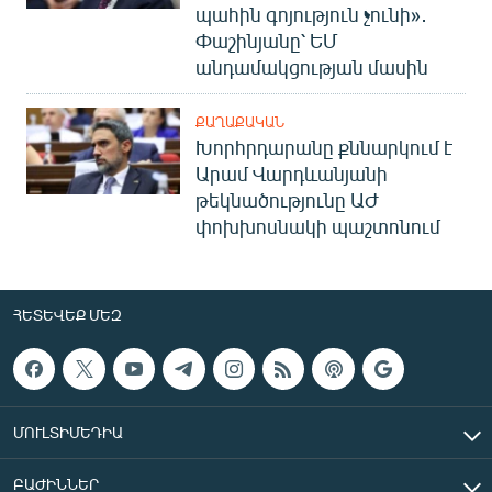
պահին գոյություն չունի»․
Փաշինյանը՝ ԵՄ
անդամակցության մասին
ՔԱՂԱՔԱԿԱՆ
Խորհրդարանը քննարկում է
Արամ Վարդևանյանի
թեկնածությունը ԱԺ
փոխխոսնակի պաշտոնում
ՀԵՏԵՎԵՔ ՄԵԶ
ՄՈՒԼՏԻՄԵԴԻԱ
ԲԱԺԻՆՆԵՐ