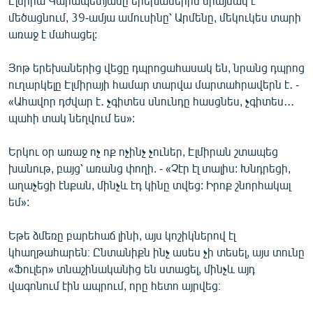
Էլմիրա Կարապետյանը երեխաներին միայնակ է
English
մեծացնում, 39-ամյա ամուսինը՝ Արմենը, մեկուկես տարի
առաջ է մահացել:
Русский
Յոթ երեխաներից վեցը դպրոցահասակ են, նրանց դպրոց
ՀԵՏԵՎԵՔ ՄԵԶ
ուղարկելը Էլմիրայի համար տարվա մարտահրավերն է․ -
«Ահավոր դժվար է․ չգիտես սնունդը հասցնես, չգիտես․․․
պահի տակ նեղվում ես»:
Երկու օր առաջ ոչ ոք ոչինչ չուներ, Էլմիրան շտապեց
խանութ, բայց՝ առանց փողի. - «Չէր էլ տալիս: Խնդրեցի,
«Ազատության» բոլոր կայքերը
աղաչեցի էնքան, մինչև էդ կինը տվեց: Իրոք շնորհակալ
եմ»:
Եթե ձմեռը բարեհաճ լինի, այս կոշիկներով էլ
կհաղթահարեն։ Ընտանիքն ինչ ասես չի տեսել, այս տունը
«Ֆուլեր» տնաշինականից են ստացել, մինչև այդ
վագոնում էին ապրում, որը հետո այրվեց։