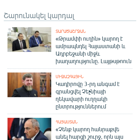
Շարունակել կարդալ
ՏԱՐԱԾԱՇՐՋԱՆ
«Թրամփի ուղին» կարող է
ամրապնդել Հայաստանի և
Ադրբեջանի միջև
խաղաղությունը. Լայթսթոուն
ՄԻՋԱԶԳԱՅԻՆ
Կադիրովը 3-րդ անգամ է
գրանցվել Չեչնիայի
ղեկավարի ուղղակի
ընտրություններում
ՀԱՅԱՍՏԱՆ
«Չենք կարող հանրաքվե
անել հարցի շուրջ, որն այս