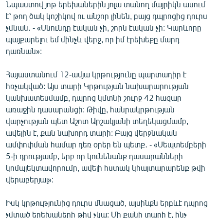
Նպաստով յոթ երեխաներին յոլա տանող մայրիկն ասում
է՝ թող ծակ կոշիկով ու անշոր լինեն, բայց դպրոցից դուրս
չմնան․ - «Սնունդը էական չի, շորն էական չի: Կարևորը
պայքարելու եմ մինչև վերջ, որ իմ էրեխեքը մարդ
դառնան»:
Հայաստանում 12-ամյա կրթությունը պարտադիր է
հռչակված: Այս տարի Կրթության նախարարության
կանխատեսմամբ, դպրոց կմտնի շուրջ 42 հազար
առաջին դասարանցի: Թիվը, հանրակրթության
վարչության պետ Աշոտ Արշակյանի տեղեկացմամբ,
ավելին է, քան նախորդ տարի: Բայց վերջնական
ամփոփման համար դեռ օրեր են պետք․ - «Սեպտեմբերի
5-ի դրությամբ, երբ որ կունենանք դասարանների
կոմպլեկտավորումը, ավելի հստակ կհայտարարենք թվի
վերաբերյալ»:
Իսկ կրթությունից դուրս մնացած, այսինքն երբևէ դպրոց
չմտած երեխաների թիվ չկա: Մի քանի տարի է, ինչ