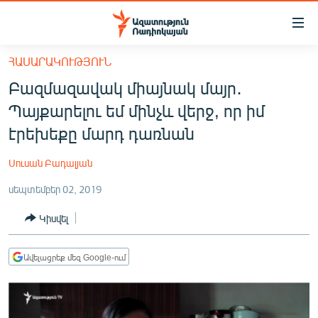
Մատչելիության
հղումներ
Անցնել
ՀԱՍԱՐԱԿՈՒԹՅՈՒՆ
հիմնական
ԱԶԱՏՈՒԹՅՈՒՆ TV
Բազմազավակ միայնակ մայր․
բովանդակությանը
ՀԱՅԱՍՏԱՆ
Անցնել
Պայքարելու եմ մինչև վերջ, որ իմ
հիմնական
ՔԱՂԱՔԱԿԱՆ
էրեխեքը մարդ դառնան
մենյուին
ԸՆՏՐՈՒԹՅՈՒՆՆԵՐ 2026
Որոնում
Սուսան Բադալյան
ԻՐԱՎՈՒՆՔ
սեպտեմբեր 02, 2019
ՀԱՍԱՐԱԿՈՒԹՅՈՒՆ
Կիսվել
ՏՆՏԵՍՈՒԹՅՈՒՆ
ՂԱՐԱԲԱՂ
Ավելացրեք մեզ Google-ում
ՊԱՏԵՐԱԶՄԻ 6 ՇԱԲԱԹՆԵՐԸ
ՏԱՐԱԾԱՇՐՋԱՆ