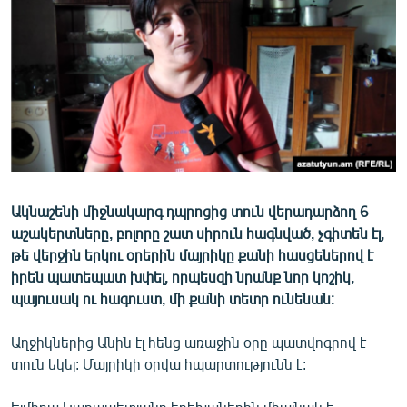
ՄԻՋԱԶԳԱՅԻՆ
ՄՇԱԿՈՒՅԹ
ՍՊՈՐՏ
ՄԵԿՆԱԲԱՆՈՒԹՅՈՒՆ
ՏՏ ԵՒ ԻՆՏԵՐՆԵՏ
ԿՈՐՈՆԱՎԻՐՈՒՍ
Ակնաշենի միջնակարգ դպրոցից տուն վերադարձող 6
ԱՐԽԻՎ
աշակերտները, բոլորը շատ սիրուն հագնված, չգիտեն էլ,
ՏԵՍԱՆՅՈՒԹԵՐ
թե վերջին երկու օրերին մայրիկը քանի հասցեներով է
իրեն պատեպատ խփել, որպեսզի նրանք նոր կոշիկ,
ԲԱՆԱՎԵՃ
պայուսակ ու հագուստ, մի քանի տետր ունենան։
ՁԳՏԵԼՈՎ ԼԱՎԱԳՈՒՅՆԻՆ
Աղջիկներից Անին էլ հենց առաջին օրը պատվոգրով է
ՓՈԴՔԱՍԹ
տուն եկել: Մայրիկի օրվա հպարտությունն է:
Հայերեն