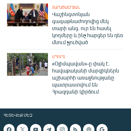
ՏԱՐԱԾԱՇՐՋԱՆ
Վաշինգտոնյան
գագաթնաժողովից մեկ
տարի անց. ուր են հասել
կողմերը և ինչ հարցեր են դեռ
մնում չլուծված
ՍՊՈՐՏ
«Օլիմպավան»-ը փակ է.
հավաքականի մարզիկներն
աշխարհի առաջնությանը
պատրաստվում են
Հրազդանի կիրճում
ՀԵՏԵՎԵՔ ՄԵԶ