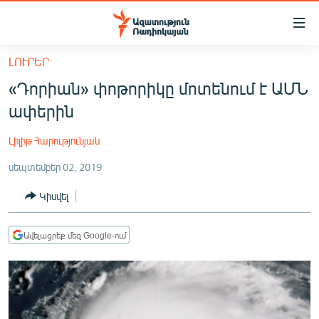
Մատչելիության
հղումներ
Անցնել
ԼՈՒՐԵՐ
հիմնական
ԱԶԱՏՈՒԹՅՈՒՆ TV
«Դորիան» փոթորիկը մոտենում է ԱՄՆ
բովանդակությանը
ՀԱՅԱՍՏԱՆ
Անցնել
ափերին
հիմնական
ՔԱՂԱՔԱԿԱՆ
մենյուին
Լիլիթ Հարությունյան
ԸՆՏՐՈՒԹՅՈՒՆՆԵՐ 2026
Որոնում
սեպտեմբեր 02, 2019
ԻՐԱՎՈՒՆՔ
Կիսվել
ՀԱՍԱՐԱԿՈՒԹՅՈՒՆ
ՏՆՏԵՍՈՒԹՅՈՒՆ
Ավելացրեք մեզ Google-ում
ՂԱՐԱԲԱՂ
ՊԱՏԵՐԱԶՄԻ 6 ՇԱԲԱԹՆԵՐԸ
ՏԱՐԱԾԱՇՐՋԱՆ