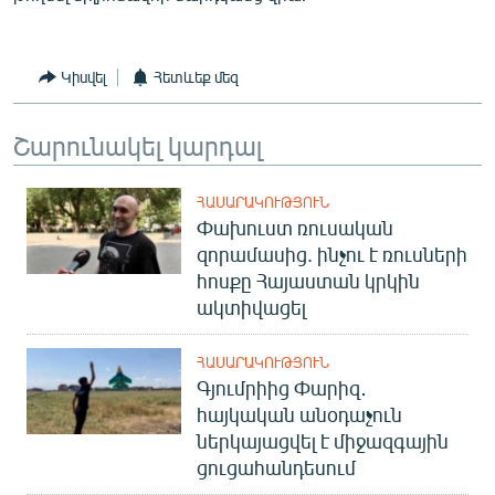
English
Русский
Կիսվել
Հետևեք մեզ
ՀԵՏԵՎԵՔ ՄԵԶ
Շարունակել կարդալ
ՀԱՍԱՐԱԿՈՒԹՅՈՒՆ
Փախուստ ռուսական
զորամասից. ինչու է ռուսների
«Ազատության» բոլոր կայքերը
հոսքը Հայաստան կրկին
ակտիվացել
ՀԱՍԱՐԱԿՈՒԹՅՈՒՆ
Գյումրիից Փարիզ․
հայկական անօդաչուն
ներկայացվել է միջազգային
ցուցահանդեսում