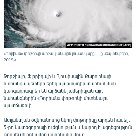
ՄԻՋԱԶԳԱՅԻՆ
ՄՇԱԿՈՒՅԹ
ՍՊՈՐՏ
ՄԵԿՆԱԲԱՆՈՒԹՅՈՒՆ
ՏՏ ԵՒ ԻՆՏԵՐՆԵՏ
«Դորիան» փոթորկի արբանյակային լուսանկարը, 1-ը սեպտեմբերի,
ԿՈՐՈՆԱՎԻՐՈՒՍ
2019թ․
ԱՐԽԻՎ
Ջորջիայի, Ֆլորիդայի և Հյուսիսային Քարոլինայի
ՏԵՍԱՆՅՈՒԹԵՐ
նահանգապետերը երեկ պարտադիր տարհանման
կարգադրագրեր են արձակել ամերիկյան այդ
ԲԱՆԱՎԵՃ
նահանգներին «Դորիան» փոթորկի մոտենալու
ՁԳՏԵԼՈՎ ԼԱՎԱԳՈՒՅՆԻՆ
պատճառով։
ՓՈԴՔԱՍԹ
Ատլանտյան օվկիանոսից եկող փոթորիկը արդեն հասել է
5-րդ կատեգորիայի ուժգնության և կարող է ազդեցություն
Հայերեն
թողնել միլիոնավոր մարդկանց վրա։