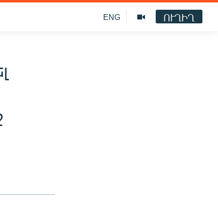
ՈՒՂԻՂ
ENG
լ
ջ