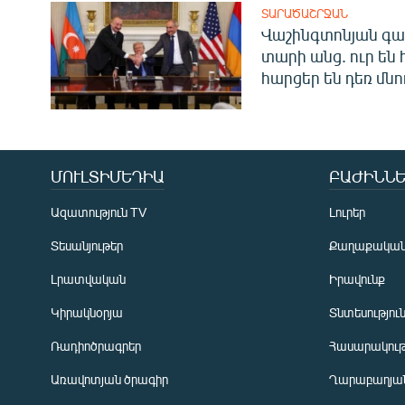
ՏԱՐԱԾԱՇՐՋԱՆ
Վաշինգտոնյան գա
տարի անց. ուր են 
հարցեր են դեռ մնո
ՄՈՒԼՏԻՄԵԴԻԱ
ԲԱԺԻՆՆԵ
Ազատություն TV
Լուրեր
Տեսանյութեր
Քաղաքակա
Լրատվական
Իրավունք
Կիրակնօրյա
Տնտեսությու
Ռադիոծրագրեր
Հասարակութ
Առավոտյան ծրագիր
Ղարաբաղյան