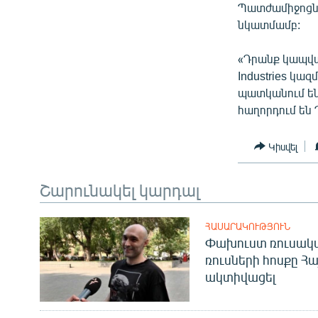
Պատժամիջոցնե
նկատմամբ:
«Դրանք կապված
Industries կազմ
պատկանում են
հաղորդում ե
Կիսվել
Շարունակել կարդալ
ՀԱՍԱՐԱԿՈՒԹՅՈՒՆ
Փախուստ ռուսական
ռուսների հոսքը Հ
ակտիվացել