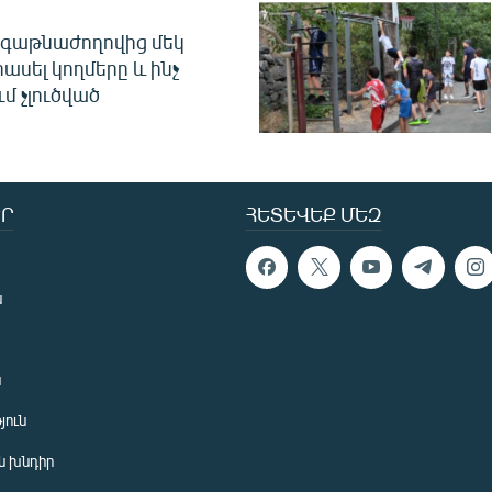
գաթնաժողովից մեկ
հասել կողմերը և ինչ
ւմ չլուծված
Ր
ՀԵՏԵՎԵՔ ՄԵԶ
ն
ն
յուն
 խնդիր