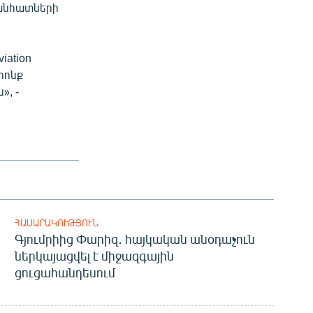
 անհատների
iation
որոնք
, -
ՀԱՍԱՐԱԿՈՒԹՅՈՒՆ
Գյումրիից Փարիզ․ հայկական անօդաչուն
ներկայացվել է միջազգային
ցուցահանդեսում