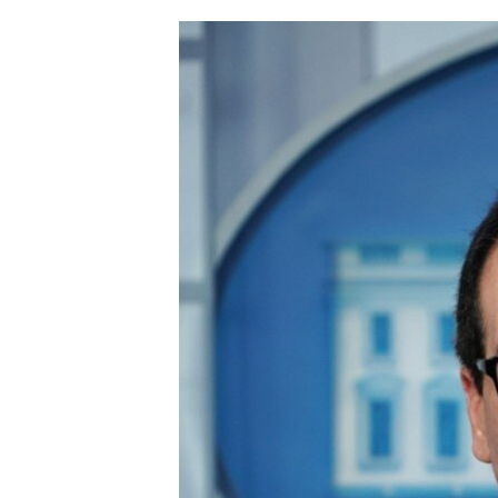
ՄԻՋԱԶԳԱՅԻՆ
ՄՇԱԿՈՒՅԹ
ՍՊՈՐՏ
ՄԵԿՆԱԲԱՆՈՒԹՅՈՒՆ
ՏՏ ԵՒ ԻՆՏԵՐՆԵՏ
ԿՈՐՈՆԱՎԻՐՈՒՍ
ԱՐԽԻՎ
ՏԵՍԱՆՅՈՒԹԵՐ
ԲԱՆԱՎԵՃ
ՁԳՏԵԼՈՎ ԼԱՎԱԳՈՒՅՆԻՆ
ՓՈԴՔԱՍԹ