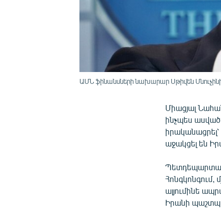
ԱՄՆ ֆինանսների նախարար Սթիվեն Մնուչինի
Միացյալ Նահա
ինչպես ասված
իրականացրել՝
աջակցել են Ի
Պետդեպարտամե
Հոնգկոնգում, մ
ալյումինե ապր
Իրանի պաշտպա