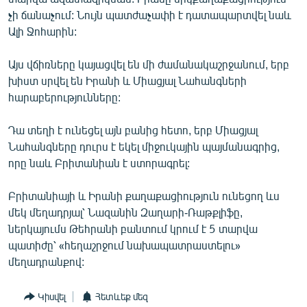
English
չի ճանաչում: Նույն պատժաչափի է դատապարտվել նաև
Ալի Ջոհարին:
Русский
Այս վճիռները կայացվել են մի ժամանակաշրջանում, երբ
ՀԵՏԵՎԵՔ ՄԵԶ
խիստ սրվել են Իրանի և Միացյալ Նահանգների
հարաբերությունները:
Դա տեղի է ունեցել այն բանից հետո, երբ Միացյալ
Նահանգները դուրս է եկել միջուկային պայմանագրից,
որը նաև Բրիտանիան է ստորագրել:
«Ազատության» բոլոր կայքերը
Բրիտանիայի և Իրանի քաղաքացիություն ունեցող ևս
մեկ մեղադրյալ՝ Նազանին Զաղարի-Ռաթքլիֆը,
ներկայումս Թեհրանի բանտում կրում է 5 տարվա
պատիժը՝ «հեղաշրջում նախապատրաստելու»
մեղադրանքով:
Կիսվել
Հետևեք մեզ