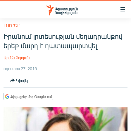
Մատչելիության
հղումներ
Անցնել
ԼՈՒՐԵՐ
հիմնական
ԱԶԱՏՈՒԹՅՈՒՆ TV
Իրանում լրտեսության մեղադրանքով
բովանդակությանը
ՀԱՅԱՍՏԱՆ
Անցնել
երեք մարդ է դատապարտվել
հիմնական
ՔԱՂԱՔԱԿԱՆ
մենյուին
Արմեն Քոլոյան
ԸՆՏՐՈՒԹՅՈՒՆՆԵՐ 2026
Որոնում
օգոստոս 27, 2019
ԻՐԱՎՈՒՆՔ
Կիսվել
ՀԱՍԱՐԱԿՈՒԹՅՈՒՆ
ՏՆՏԵՍՈՒԹՅՈՒՆ
Ավելացրեք մեզ Google-ում
ՂԱՐԱԲԱՂ
ՊԱՏԵՐԱԶՄԻ 6 ՇԱԲԱԹՆԵՐԸ
ՏԱՐԱԾԱՇՐՋԱՆ