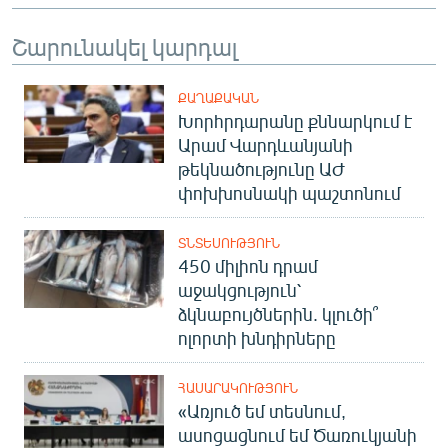
Շարունակել կարդալ
ՔԱՂԱՔԱԿԱՆ
Խորհրդարանը քննարկում է
Արամ Վարդևանյանի
թեկնածությունը ԱԺ
փոխխոսնակի պաշտոնում
ՏՆՏԵՍՈՒԹՅՈՒՆ
450 միլիոն դրամ
աջակցություն՝
ձկնաբույծներին. կլուծի՞
ոլորտի խնդիրները
ՀԱՍԱՐԱԿՈՒԹՅՈՒՆ
«Առյուծ եմ տեսնում,
ասոցացնում եմ Ծառուկյանի