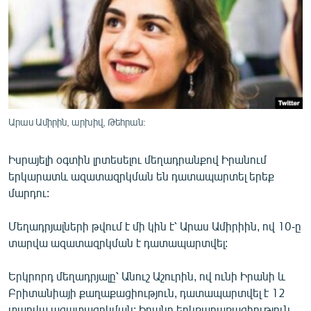
ՄԻՋԱԶԳԱՅԻՆ
ՄՇԱԿՈՒՅԹ
ՍՊՈՐՏ
ՄԵԿՆԱԲԱՆՈՒԹՅՈՒՆ
ՏՏ ԵՒ ԻՆՏԵՐՆԵՏ
Արաս Ամիրին, արխիվ, Թեհրան:
ԿՈՐՈՆԱՎԻՐՈՒՍ
Իսրայելի օգտին լրտեսելու մեղադրանքով Իրանում
ԱՐԽԻՎ
երկարատև ազատազրկման են դատապարտել երեք
ՏԵՍԱՆՅՈՒԹԵՐ
մարդու:
ԲԱՆԱՎԵՃ
Մեղադրյալների թվում է մի կին է՝ Արաս Ամիրիին, ով 10-ը
ՁԳՏԵԼՈՎ ԼԱՎԱԳՈՒՅՆԻՆ
տարվա ազատազրկման է դատապարտվել:
ՓՈԴՔԱՍԹ
Երկրորդ մեղադրյալը՝ Անուշ Աշուրին, ով ունի Իրանի և
Բրիտանիայի քաղաքացիություն, դատապարտվել է 12
Հայերեն
տարվա ազատազրկման: Իրանը երկքաղաքացիություն