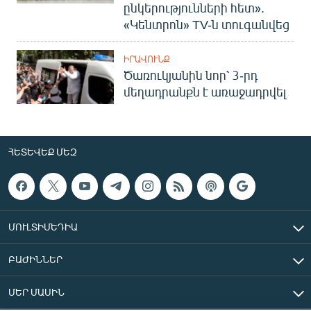
ընկերությունների հետ».
«Կենտրոն» TV-ն տուգանվեց
ԻՐԱՎՈՒՆՔ
Ծառուկյանին նոր՝ 3-րդ
մեղադրանքն է առաջադրվել
ՀԵՏԵՎԵՔ ՄԵԶ
ՄՈՒԼՏԻՄԵԴԻԱ
ԲԱԺԻՆՆԵՐ
ՄԵՐ ՄԱՍԻՆ