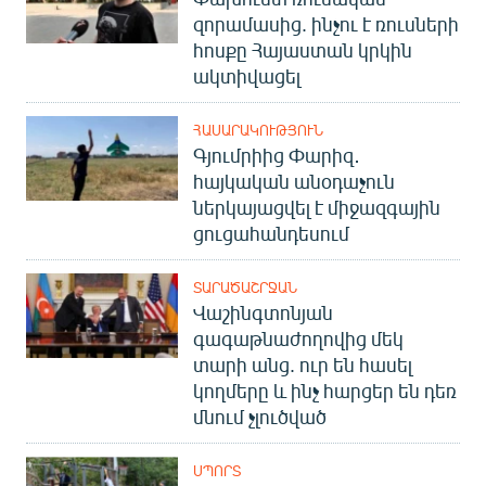
զորամասից. ինչու է ռուսների
հոսքը Հայաստան կրկին
ակտիվացել
ՀԱՍԱՐԱԿՈՒԹՅՈՒՆ
Գյումրիից Փարիզ․
հայկական անօդաչուն
ներկայացվել է միջազգային
ցուցահանդեսում
ՏԱՐԱԾԱՇՐՋԱՆ
Վաշինգտոնյան
գագաթնաժողովից մեկ
տարի անց. ուր են հասել
կողմերը և ինչ հարցեր են դեռ
մնում չլուծված
ՍՊՈՐՏ