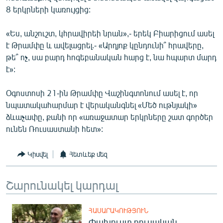
English
8 երկրների կառույցից:
Русский
«Ես, անշուշտ, կհրավիրեի նրան»,- երեկ Բիարիցում ասել
է Թրամփը և ավելացրել.- «Արդյոք կընդունի՞ հրավերը,
ՀԵՏԵՎԵՔ ՄԵԶ
թե՞ ոչ, սա բարդ հոգեբանական հարց է, նա հպարտ մարդ
է»:
Օգոստոսի 21-ին Թրամփը Վաշինգտոնում ասել է, որ
նպատակահարմար է վերականգնել «Մեծ ութնյակի»
ձևաչափը, քանի որ «առաջատար երկրները շատ գործեր
«Ազատության» բոլոր կայքերը
ունեն Ռուսաստանի հետ»:
Կիսվել
Հետևեք մեզ
Շարունակել կարդալ
ՀԱՍԱՐԱԿՈՒԹՅՈՒՆ
Փախուստ ռուսական