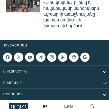
«Օլիմպավան»-ը փակ է.
հավաքականի մարզիկներն
աշխարհի առաջնությանը
պատրաստվում են
Հրազդանի կիրճում
ՀԵՏԵՎԵՔ ՄԵԶ
ՄՈՒԼՏԻՄԵԴԻԱ
ԲԱԺԻՆՆԵՐ
ՄԵՐ ՄԱՍԻՆ
ՈՒՂԻՂ
ENG
«Ազատ Եվրոպա/Ազատություն» ռադիոկայան © 2026