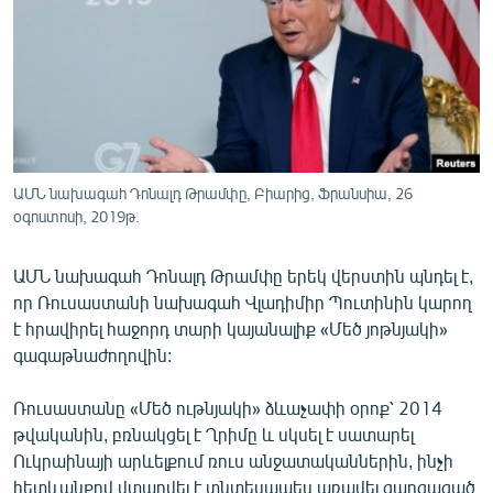
ՄԻՋԱԶԳԱՅԻՆ
ՄՇԱԿՈՒՅԹ
ՍՊՈՐՏ
ՄԵԿՆԱԲԱՆՈՒԹՅՈՒՆ
ՏՏ ԵՒ ԻՆՏԵՐՆԵՏ
ԱՄՆ նախագահ Դոնալդ Թրամփը, Բիարից, Ֆրանսիա, 26
ԿՈՐՈՆԱՎԻՐՈՒՍ
օգոստոսի, 2019թ.
ԱՐԽԻՎ
ԱՄՆ նախագահ Դոնալդ Թրամփը երեկ վերստին պնդել է,
ՏԵՍԱՆՅՈՒԹԵՐ
որ Ռուսաստանի նախագահ Վլադիմիր Պուտինին կարող
է հրավիրել հաջորդ տարի կայանալիք «Մեծ յոթնյակի»
ԲԱՆԱՎԵՃ
գագաթնաժողովին:
ՁԳՏԵԼՈՎ ԼԱՎԱԳՈՒՅՆԻՆ
Ռուսաստանը «Մեծ ութնյակի» ձևաչափի օրոք՝ 2014
ՓՈԴՔԱՍԹ
թվականին, բռնակցել է Ղրիմը և սկսել է սատարել
Ուկրաինայի արևելքում ռուս անջատականներին, ինչի
Հայերեն
հետևանքով վտարվել է տնտեսապես առավել զարգացած