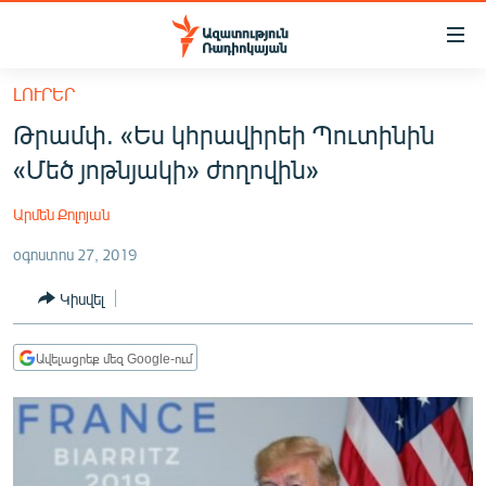
Մատչելիության
հղումներ
Անցնել
ԼՈՒՐԵՐ
հիմնական
ԱԶԱՏՈՒԹՅՈՒՆ TV
Թրամփ. «Ես կհրավիրեի Պուտինին
բովանդակությանը
ՀԱՅԱՍՏԱՆ
Անցնել
«Մեծ յոթնյակի» ժողովին»
հիմնական
ՔԱՂԱՔԱԿԱՆ
մենյուին
Արմեն Քոլոյան
ԸՆՏՐՈՒԹՅՈՒՆՆԵՐ 2026
Որոնում
օգոստոս 27, 2019
ԻՐԱՎՈՒՆՔ
Կիսվել
ՀԱՍԱՐԱԿՈՒԹՅՈՒՆ
ՏՆՏԵՍՈՒԹՅՈՒՆ
Ավելացրեք մեզ Google-ում
ՂԱՐԱԲԱՂ
ՊԱՏԵՐԱԶՄԻ 6 ՇԱԲԱԹՆԵՐԸ
ՏԱՐԱԾԱՇՐՋԱՆ