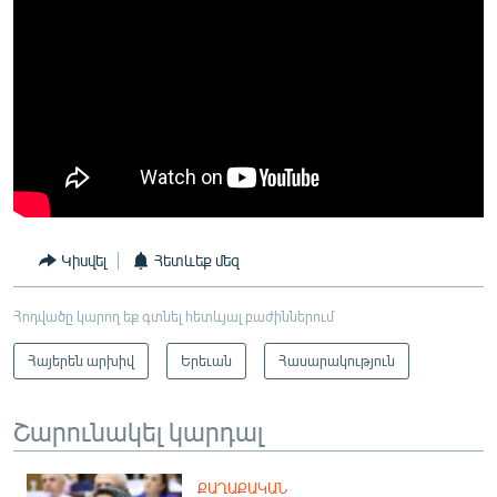
Կիսվել
Հետևեք մեզ
Հոդվածը կարող եք գտնել հետևյալ բաժիններում
Հայերեն արխիվ
Երեւան
Հասարակություն
Շարունակել կարդալ
ՔԱՂԱՔԱԿԱՆ