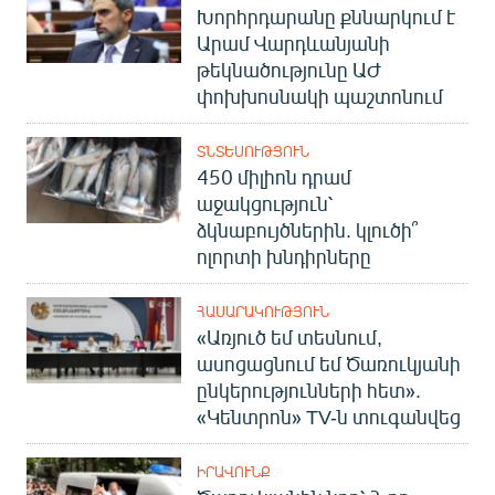
Խորհրդարանը քննարկում է
Արամ Վարդևանյանի
թեկնածությունը ԱԺ
փոխխոսնակի պաշտոնում
ՏՆՏԵՍՈՒԹՅՈՒՆ
450 միլիոն դրամ
աջակցություն՝
ձկնաբույծներին. կլուծի՞
ոլորտի խնդիրները
ՀԱՍԱՐԱԿՈՒԹՅՈՒՆ
«Առյուծ եմ տեսնում,
ասոցացնում եմ Ծառուկյանի
ընկերությունների հետ».
«Կենտրոն» TV-ն տուգանվեց
ԻՐԱՎՈՒՆՔ