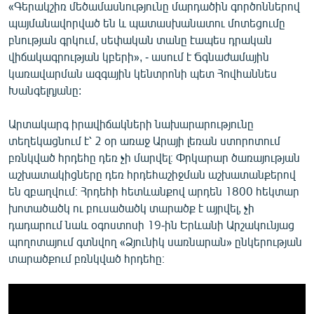
«Գերակշիռ մեծամասնությունը մարդածին գործոններով
պայմանավորված են և պատասխանատու մոտեցումը
բնության գրկում, սեփական տանը էապես դրական
վիճակագրության կբերի», - ասում է Ճգնաժամային
կառավարման ազգային կենտրոնի պետ Հովհաննես
Խանգելդյանը:
Արտակարգ իրավիճակների նախարարությունը
տեղեկացնում է՝ 2 օր առաջ Արայի լեռան ստորոտում
բռնկված հրդեհը դեռ չի մարվել։ Փրկարար ծառայության
աշխատակիցները դեռ հրդեհաշիջման աշխատանքերով
են զբաղվում։ Հրդեհի հետևանքով արդեն 1800 հեկտար
խոտածածկ ու բուսածածկ տարածք է այրվել, չի
դադարում նաև օգոստոսի 19-ին Երևանի Արշակունյաց
պողոտայում գտնվող «Ձյունիկ սառնարան» ընկերության
տարածքում բռնկված հրդեհը։