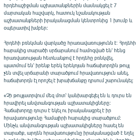
հրդեհաշիջման աշխատանքներին մասնակցել է 7
English
մարտական հաշվարկ, հատուկ նշանակության
Русский
աշխատանքների իրականացման կենտրոնից 1 խումբ և
օպերատիվ խմբեր:
ՀԵՏԵՎԵՔ ՄԵԶ
Հրդեհի բռնկման վարկածը հրառավառությունն է։ Հրդեհի
հարակից տարածի սրճարանում համոզված են՝ հենց
հրառվառության հետևանքով է հրդեհը բռնկվել,
պատմում են՝ իրենք երեկ երեկոյան հաճախորդին թույլ
չեն տվել սրճարանի տարածքում հրավառություն անել,
«Ազատության» բոլոր կայքերը
հաճախորդն էլ որոշել է խրախճանքը դրսում շարունակել։
«Չի թույլատրվում մեզ մոտ՝ կանխարգելել են և դուրս են
հրավիրել անվտանգության աշխատակիցները:
Հաճախորդը դուրս է եկել ու իրականացրել է իր
հրավառությունը Համալիրի հարակից տարածքում:
Մինչև անվտանգության աշխատակիցները հասել են
տարածք, արդեն հրավառությունը իրականացված է եղել