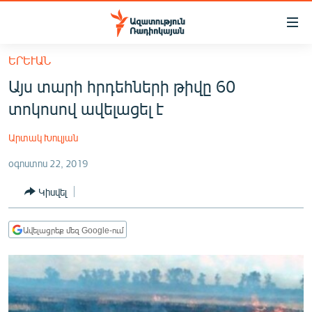
Մատչելիության
հղումներ
Անցնել
ԵՐԵՒԱՆ
հիմնական
ԱԶԱՏՈՒԹՅՈՒՆ TV
Այս տարի հրդեհների թիվը 60
բովանդակությանը
ՀԱՅԱՍՏԱՆ
Անցնել
տոկոսով ավելացել է
հիմնական
ՔԱՂԱՔԱԿԱՆ
մենյուին
Արտակ Խուլյան
ԸՆՏՐՈՒԹՅՈՒՆՆԵՐ 2026
Որոնում
օգոստոս 22, 2019
ԻՐԱՎՈՒՆՔ
Կիսվել
ՀԱՍԱՐԱԿՈՒԹՅՈՒՆ
ՏՆՏԵՍՈՒԹՅՈՒՆ
Ավելացրեք մեզ Google-ում
ՂԱՐԱԲԱՂ
ՊԱՏԵՐԱԶՄԻ 6 ՇԱԲԱԹՆԵՐԸ
ՏԱՐԱԾԱՇՐՋԱՆ