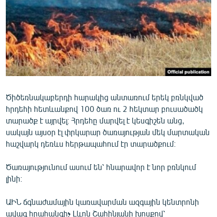
ՄԻՋԱԶԳԱՅԻՆ
ՄՇԱԿՈՒՅԹ
ՍՊՈՐՏ
ՄԵԿՆԱԲԱՆՈՒԹՅՈՒՆ
ՏՏ ԵՒ ԻՆՏԵՐՆԵՏ
ԿՈՐՈՆԱՎԻՐՈՒՍ
Ծիծեռնակաբերդի հարակից անտառում երեկ բռնկված
հրդեհի հետևանքով 100 ծառ ու 2 հեկտար բուսածածկ
ԱՐԽԻՎ
տարածք է այրվել։ Հրդեհը մարվել է կեսգիշեն անց,
ՏԵՍԱՆՅՈՒԹԵՐ
սակայն այսօր էլ փրկարար ծառայության մեկ մարտական
հաշվարկ դեռևս հերթապահում էր տարածքում։
ԲԱՆԱՎԵՃ
ՁԳՏԵԼՈՎ ԼԱՎԱԳՈՒՅՆԻՆ
Ծառայությունում ասում են՝ հնարավոր է նոր բռնկում
լինի։
ՓՈԴՔԱՍԹ
ԱԻՆ ճգնաժամային կառավարման ազգային կենտրոնի
Հայերեն
ավագ հրահանգիչ Լևոն Շահինյանի խոսքով՝