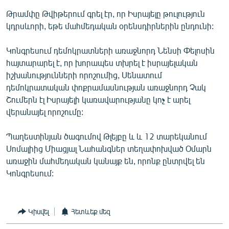
English
Թրամփը Թվիթերում գրել էր, որ Իսրայելը թուլություն
կդրսևորի, եթե մահմեդական օրենսդիրներին ընդունի:
Русский
Կոնգրեսում դեմոկրատների առաջնորդ Նենսի Փելոսին
ՀԵՏԵՎԵՔ ՄԵԶ
հայտարարել է, որ խորապես տխրել է իսրայելական
իշխանությունների որոշումից, Սենատում
դեմոկրատական փոքրամասնության առաջնորդ Չակ
Շումերն էլ Իսրայելի կառավարությանը կոչ է արել
վերանայել որոշումը:
«Ազատության» բոլոր կայքերը
Պաղեստինյան ծագումով Թլեյբը և և 12 տարեկանում
Սոմալիից Միացյալ Նահանգներ տեղափոխված Օմարն
առաջին մահմեդական կանայք են, որոնք ընտրվել են
Կոնգրեսում:
Կիսվել
Հետևեք մեզ