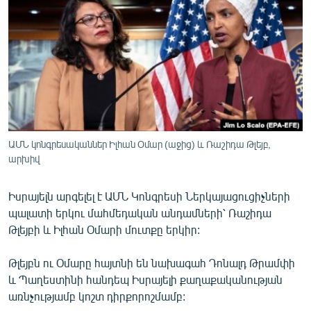
ՄԻՋԱԶԳԱՅԻՆ
ՄՇԱԿՈՒՅԹ
ՍՊՈՐՏ
ՄԵԿՆԱԲԱՆՈՒԹՅՈՒՆ
ՏՏ ԵՒ ԻՆՏԵՐՆԵՏ
ԿՈՐՈՆԱՎԻՐՈՒՍ
ԱՄՆ կոնգրեսականներ Իլհան Օմար (աջից) և Ռաշիդա Թլեյբ,
արխիվ
ԱՐԽԻՎ
ՏԵՍԱՆՅՈՒԹԵՐ
Իսրայելն արգելել է ԱՄՆ Կոնգրեսի Ներկայացուցիչների
ԲԱՆԱՎԵՃ
պալատի երկու մահմեդական անդամների՝ Ռաշիդա
Թլեյբի և Իլհան Օմարի մուտքը երկիր:
ՁԳՏԵԼՈՎ ԼԱՎԱԳՈՒՅՆԻՆ
ՓՈԴՔԱՍԹ
Թլեյբն ու Օմարը հայտնի են նախագահ Դոնալդ Թրամփի
և Պաղեստինի հանդեպ Իսրայելի քաղաքականության
առնչությամբ կոշտ դիրքորոշմամբ:
Հայերեն