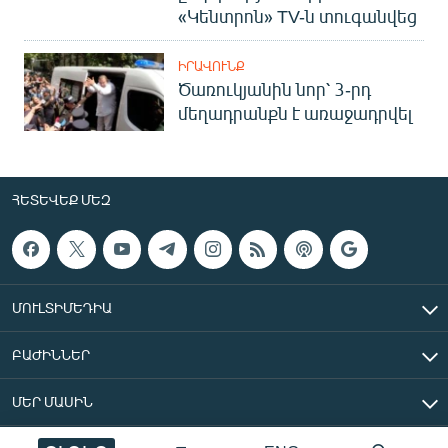
«Կենտրոն» TV-ն տուգանվեց
ԻՐԱՎՈՒՆՔ
Ծառուկյանին նոր՝ 3-րդ
մեղադրանքն է առաջադրվել
ՀԵՏԵՎԵՔ ՄԵԶ
ՄՈՒԼՏԻՄԵԴԻԱ
ԲԱԺԻՆՆԵՐ
ՄԵՐ ՄԱՍԻՆ