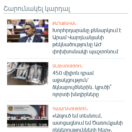
Շարունակել կարդալ
ՔԱՂԱՔԱԿԱՆ
Խորհրդարանը քննարկում է
Արամ Վարդևանյանի
թեկնածությունը ԱԺ
փոխխոսնակի պաշտոնում
ՏՆՏԵՍՈՒԹՅՈՒՆ
450 միլիոն դրամ
աջակցություն՝
ձկնաբույծներին. կլուծի՞
ոլորտի խնդիրները
ՀԱՍԱՐԱԿՈՒԹՅՈՒՆ
«Առյուծ եմ տեսնում,
ասոցացնում եմ Ծառուկյանի
ընկերությունների հետ».