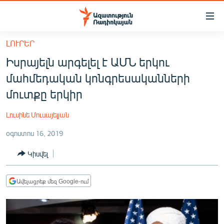
Մատչելիության
հղումներ
Անցնել
ԼՈՒՐԵՐ
հիմնական
ԱԶԱՏՈՒԹՅՈՒՆ TV
Իսրայելն արգելել է ԱՄՆ երկու
բովանդակությանը
ՀԱՅԱՍՏԱՆ
Անցնել
մահմեդական կոնգրեսականների
հիմնական
ՔԱՂԱՔԱԿԱՆ
մուտքը երկիր
մենյուին
ԸՆՏՐՈՒԹՅՈՒՆՆԵՐ 2026
Որոնում
Լուսինե Մուսայելյան
ԻՐԱՎՈՒՆՔ
օգոստոս 16, 2019
ՀԱՍԱՐԱԿՈՒԹՅՈՒՆ
Կիսվել
ՏՆՏԵՍՈՒԹՅՈՒՆ
ՂԱՐԱԲԱՂ
Ավելացրեք մեզ Google-ում
ՊԱՏԵՐԱԶՄԻ 6 ՇԱԲԱԹՆԵՐԸ
ՏԱՐԱԾԱՇՐՋԱՆ