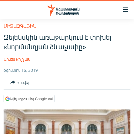
Մատչելիության
հղումներ
Անցնել
ՄԻՋԱԶԳԱՅԻՆ
հիմնական
ԱԶԱՏՈՒԹՅՈՒՆ TV
Զելենսկին առաջարկում է փոխել
բովանդակությանը
ՀԱՅԱՍՏԱՆ
Անցնել
«նորմանդյան ձևաչափը»
հիմնական
ՔԱՂԱՔԱԿԱՆ
մենյուին
Արմեն Քոլոյան
ԸՆՏՐՈՒԹՅՈՒՆՆԵՐ 2026
Որոնում
օգոստոս 16, 2019
ԻՐԱՎՈՒՆՔ
Կիսվել
ՀԱՍԱՐԱԿՈՒԹՅՈՒՆ
ՏՆՏԵՍՈՒԹՅՈՒՆ
Ավելացրեք մեզ Google-ում
ՂԱՐԱԲԱՂ
ՊԱՏԵՐԱԶՄԻ 6 ՇԱԲԱԹՆԵՐԸ
ՏԱՐԱԾԱՇՐՋԱՆ