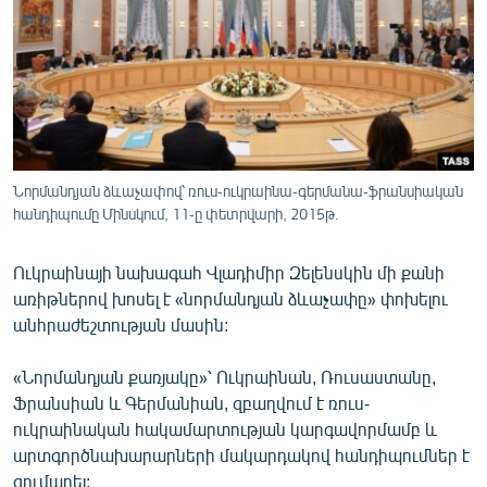
ՄԻՋԱԶԳԱՅԻՆ
ՄՇԱԿՈՒՅԹ
ՍՊՈՐՏ
ՄԵԿՆԱԲԱՆՈՒԹՅՈՒՆ
ՏՏ ԵՒ ԻՆՏԵՐՆԵՏ
Նորմանդյան ձևաչափով՝ ռուս-ուկրաինա-գերմանա-ֆրանսիական
ԿՈՐՈՆԱՎԻՐՈՒՍ
հանդիպումը Մինսկում, 11-ը փետրվարի, 2015թ.
ԱՐԽԻՎ
Ուկրաինայի նախագահ Վլադիմիր Զելենսկին մի քանի
ՏԵՍԱՆՅՈՒԹԵՐ
առիթներով խոսել է «նորմանդյան ձևաչափը» փոխելու
անհրաժեշտության մասին:
ԲԱՆԱՎԵՃ
ՁԳՏԵԼՈՎ ԼԱՎԱԳՈՒՅՆԻՆ
«Նորմանդյան քառյակը»՝ Ուկրաինան, Ռուսաստանը,
Ֆրանսիան և Գերմանիան, զբաղվում է ռուս-
ՓՈԴՔԱՍԹ
ուկրաինական հակամարտության կարգավորմամբ և
արտգործնախարարների մակարդակով հանդիպումներ է
Հայերեն
գումարել: