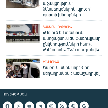
աջակցություն՝
ձկնաբույծներին. կլուծի՞
ոլորտի խնդիրները
ՀԱՍԱՐԱԿՈՒԹՅՈՒՆ
«Առյուծ եմ տեսնում,
ասոցացնում եմ Ծառուկյանի
ընկերությունների հետ».
«Կենտրոն» TV-ն տուգանվեց
ԻՐԱՎՈՒՆՔ
Ծառուկյանին նոր՝ 3-րդ
մեղադրանքն է առաջադրվել
ՀԵՏԵՎԵՔ ՄԵԶ