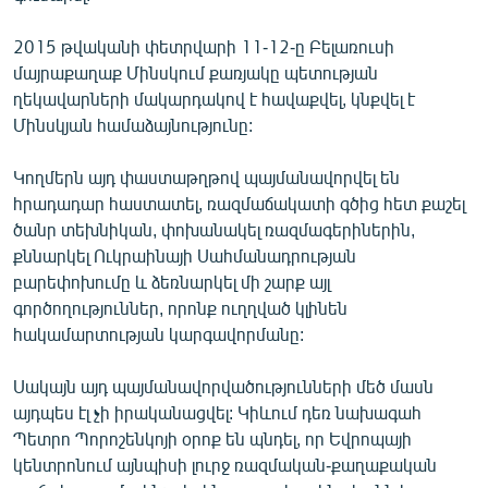
English
2015 թվականի փետրվարի 11-12-ը Բելառուսի
Русский
մայրաքաղաք Մինսկում քառյակը պետության
ղեկավարների մակարդակով է հավաքվել, կնքվել է
ՀԵՏԵՎԵՔ ՄԵԶ
Մինսկյան համաձայնությունը:
Կողմերն այդ փաստաթղթով պայմանավորվել են
հրադադար հաստատել, ռազմաճակատի գծից հետ քաշել
ծանր տեխնիկան, փոխանակել ռազմագերիներին,
քննարկել Ուկրաինայի Սահմանադրության
«Ազատության» բոլոր կայքերը
բարեփոխումը և ձեռնարկել մի շարք այլ
գործողություններ, որոնք ուղղված կլինեն
հակամարտության կարգավորմանը:
Սակայն այդ պայմանավորվածությունների մեծ մասն
այդպես էլ չի իրականացվել: Կիևում դեռ նախագահ
Պետրո Պորոշենկոյի օրոք են պնդել, որ Եվրոպայի
կենտրոնում այնպիսի լուրջ ռազմական-քաղաքական