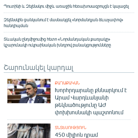
Պուտինի և Զելենսկու միջև առաջին հեռախոսազրույցն է կայացել
Զելենսկին ցանկանում է մասնակցել «նորմանդյան ձևաչափով»
հանդիպման
Տևական ընդմիջումից հետո «Նորմանդական քառյակը»
կշարունակի ուկրաինական խնդրով բանակցությունները
Շարունակել կարդալ
ՔԱՂԱՔԱԿԱՆ
Խորհրդարանը քննարկում է
Արամ Վարդևանյանի
թեկնածությունը ԱԺ
փոխխոսնակի պաշտոնում
ՏՆՏԵՍՈՒԹՅՈՒՆ
450 միլիոն դրամ