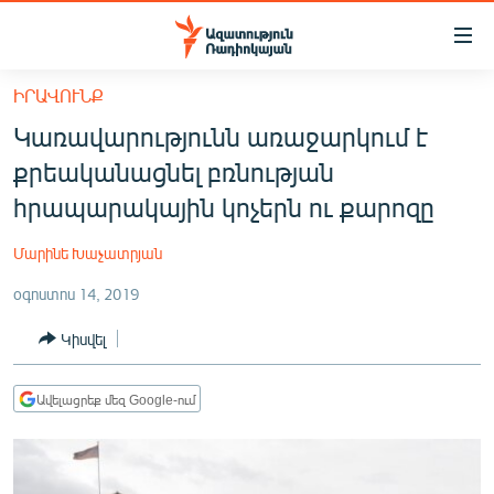
Մատչելիության
հղումներ
Անցնել
ԻՐԱՎՈՒՆՔ
հիմնական
ԱԶԱՏՈՒԹՅՈՒՆ TV
Կառավարությունն առաջարկում է
բովանդակությանը
ՀԱՅԱՍՏԱՆ
Անցնել
քրեականացնել բռնության
հիմնական
ՔԱՂԱՔԱԿԱՆ
հրապարակային կոչերն ու քարոզը
մենյուին
ԸՆՏՐՈՒԹՅՈՒՆՆԵՐ 2026
Որոնում
Մարինե Խաչատրյան
ԻՐԱՎՈՒՆՔ
օգոստոս 14, 2019
ՀԱՍԱՐԱԿՈՒԹՅՈՒՆ
Կիսվել
ՏՆՏԵՍՈՒԹՅՈՒՆ
ՂԱՐԱԲԱՂ
Ավելացրեք մեզ Google-ում
ՊԱՏԵՐԱԶՄԻ 6 ՇԱԲԱԹՆԵՐԸ
ՏԱՐԱԾԱՇՐՋԱՆ