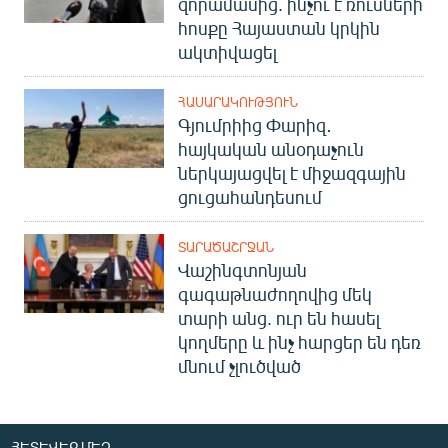
զորամասից. ինչու է ռուսների
հոսքը Հայաստան կրկին
ակտիվացել
ՀԱՍԱՐԱԿՈՒԹՅՈՒՆ
Գյումրիից Փարիզ․
հայկական անօդաչուն
ներկայացվել է միջազգային
ցուցահանդեսում
ՏԱՐԱԾԱՇՐՋԱՆ
Վաշինգտոնյան
գագաթնաժողովից մեկ
տարի անց. ուր են հասել
կողմերը և ինչ հարցեր են դեռ
մնում չլուծված
ՀԵՏԵՎԵՔ ՄԵԶ