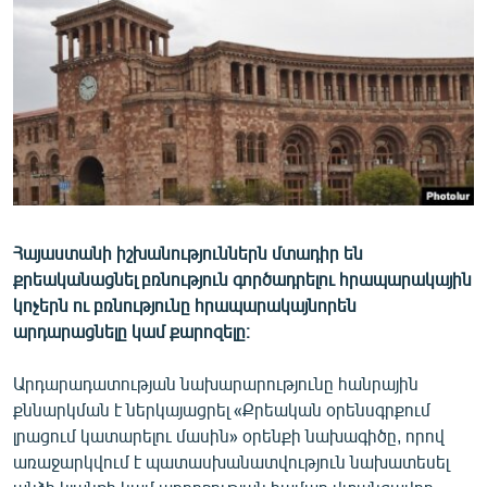
ՄԻՋԱԶԳԱՅԻՆ
ՄՇԱԿՈՒՅԹ
ՍՊՈՐՏ
ՄԵԿՆԱԲԱՆՈՒԹՅՈՒՆ
ՏՏ ԵՒ ԻՆՏԵՐՆԵՏ
ԿՈՐՈՆԱՎԻՐՈՒՍ
Հայաստանի իշխանություններն մտադիր են
ԱՐԽԻՎ
քրեականացնել բռնություն գործադրելու հրապարակային
ՏԵՍԱՆՅՈՒԹԵՐ
կոչերն ու բռնությունը հրապարակայնորեն
արդարացնելը կամ քարոզելը։
ԲԱՆԱՎԵՃ
ՁԳՏԵԼՈՎ ԼԱՎԱԳՈՒՅՆԻՆ
Արդարադատության նախարարությունը հանրային
քննարկման է ներկայացրել «Քրեական օրենսգրքում
ՓՈԴՔԱՍԹ
լրացում կատարելու մասին» օրենքի նախագիծը, որով
առաջարկվում է պատասխանատվություն նախատեսել
Հայերեն