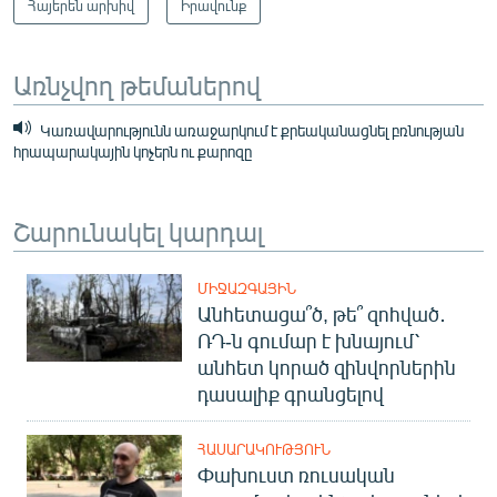
Հայերեն արխիվ
Իրավունք
Առնչվող թեմաներով
Կառավարությունն առաջարկում է քրեականացնել բռնության
հրապարակային կոչերն ու քարոզը
Շարունակել կարդալ
ՄԻՋԱԶԳԱՅԻՆ
Անհետացա՞ծ, թե՞ զոհված․
ՌԴ-ն գումար է խնայում՝
անհետ կորած զինվորներին
դասալիք գրանցելով
ՀԱՍԱՐԱԿՈՒԹՅՈՒՆ
Փախուստ ռուսական