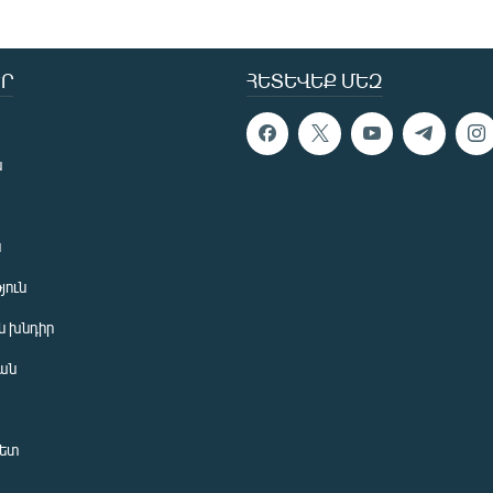
Ր
ՀԵՏԵՎԵՔ ՄԵԶ
ն
ն
յուն
 խնդիր
ան
նետ