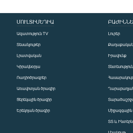
ՄՈՒԼՏԻՄԵԴԻԱ
ԲԱԺԻՆՆԵ
Ազատություն TV
Լուրեր
Տեսանյութեր
Քաղաքակա
Լրատվական
Իրավունք
Կիրակնօրյա
Տնտեսությու
Ռադիոծրագրեր
Հասարակութ
Առավոտյան ծրագիր
Ղարաբաղյան
Ցերեկային ծրագիր
Տարածաշրջ
Հայերեն
Երեկոյան ծրագիր
Միջազգային
English
ՏՏ և Ինտեր
Русский
Մշակույթ