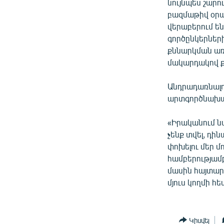
նույնպես շարո
բազմաթիվ օրակ
վերաբերում են 
գործընկերներ
քննարկման առա
մակարդակով ք
Անդրադառնալո
արտգործնախար
«Իրականում նա
չենք տվել, դի
փոխելու մեր մ
համբերությամբ
մասին հայտար
մյուս կողմի 
Կիսվել