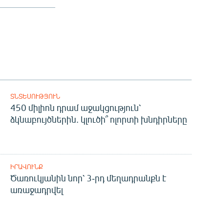
ՏՆՏԵՍՈՒԹՅՈՒՆ
450 միլիոն դրամ աջակցություն՝
ձկնաբույծներին. կլուծի՞ ոլորտի խնդիրները
ԻՐԱՎՈՒՆՔ
Ծառուկյանին նոր՝ 3-րդ մեղադրանքն է
առաջադրվել