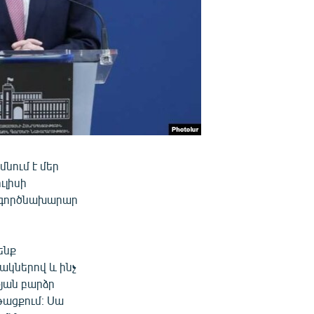
նում է մեր
ւլիսի
տգործնախարար
ենք
ակներով և ինչ
յան բարձր
թացքում։ Սա