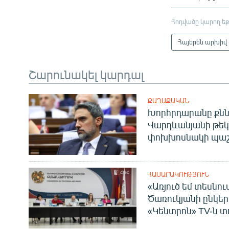
Հոդվածը կարող եք
Հայերեն արխիվ
Շարունակել կարդալ
ՔԱՂԱՔԱԿԱՆ
Խորհրդարանը քնն
Վարդևանյանի թեկ
փոխխոսնակի պաշ
ՀԱՍԱՐԱԿՈՒԹՅՈՒՆ
«Առյուծ եմ տեսնու
Ծառուկյանի ընկեր
«Կենտրոն» TV-ն տ