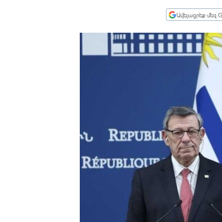
ՄԻՋԱԶԳԱՅԻՆ
Ավելացրեք մեզ G
ՄՇԱԿՈՒՅԹ
ՍՊՈՐՏ
ՄԵԿՆԱԲԱՆՈՒԹՅՈՒՆ
ՏՏ ԵՒ ԻՆՏԵՐՆԵՏ
ԿՈՐՈՆԱՎԻՐՈՒՍ
ԱՐԽԻՎ
ՏԵՍԱՆՅՈՒԹԵՐ
ԲԱՆԱՎԵՃ
ՁԳՏԵԼՈՎ ԼԱՎԱԳՈՒՅՆԻՆ
ՓՈԴՔԱՍԹ