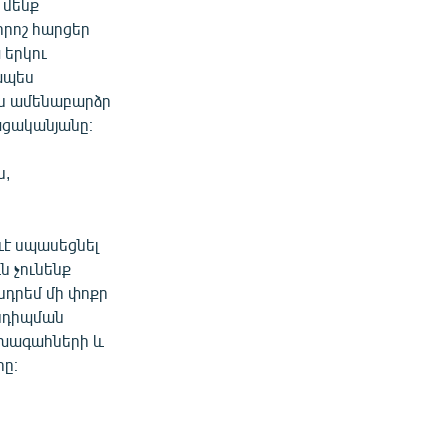
 մենք
որոշ հարցեր
 երկու
ապես
րն ամենաբարձր
ացականյանը։
ն,
ևէ սպասեցնել
ն չունենք
նդրեմ մի փոքր
անդիպման
ախագահների և
րը։