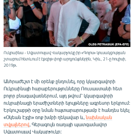
ՄԻՋԱԶԳԱՅԻՆ
ՄՇԱԿՈՒՅԹ
ՍՊՈՐՏ
ՄԵԿՆԱԲԱՆՈՒԹՅՈՒՆ
ՏՏ ԵՒ ԻՆՏԵՐՆԵՏ
Ուկրաինա - Սվյատոսլավ Վակարչուկը իր «Գոլոս» կուսակցության
ԿՈՐՈՆԱՎԻՐՈՒՍ
շտաբում հետևում է էքզիթ փոլի արդյունքներին, Կիև, 21-ը հուլիսի,
2019թ․
ԱՐԽԻՎ
ՏԵՍԱՆՅՈՒԹԵՐ
Անհրաժեշտ է մի օրենք ընդունել, որը կկարգավորի
Ուկրաինայի հարաբերությունները Ռուսաստանի հետ
ԲԱՆԱՎԵՃ
բոլոր բնագավառներում, այդ թվում՝ կկարգավորի
ՁԳՏԵԼՈՎ ԼԱՎԱԳՈՒՅՆԻՆ
ուկրաինացի երաժիշտների ելույթները ագրեսոր երկրում:
Երկուշաբթի օրը նման հայտարարությամբ է հանդես եկել
ՓՈԴՔԱՍԹ
«Օկեան Էլզի» ռոք խմբի ղեկավար և,
նախնական
տվյալներով
, Գերագույն ռադայի պատգամավոր
Հայերեն
Սվյատոսլավ Վակարչուկը: