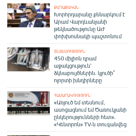
ՔԱՂԱՔԱԿԱՆ
Խորհրդարանը քննարկում է
Արամ Վարդևանյանի
թեկնածությունը ԱԺ
փոխխոսնակի պաշտոնում
ՏՆՏԵՍՈՒԹՅՈՒՆ
450 միլիոն դրամ
աջակցություն՝
ձկնաբույծներին. կլուծի՞
ոլորտի խնդիրները
ՀԱՍԱՐԱԿՈՒԹՅՈՒՆ
«Առյուծ եմ տեսնում,
ասոցացնում եմ Ծառուկյանի
ընկերությունների հետ».
«Կենտրոն» TV-ն տուգանվեց