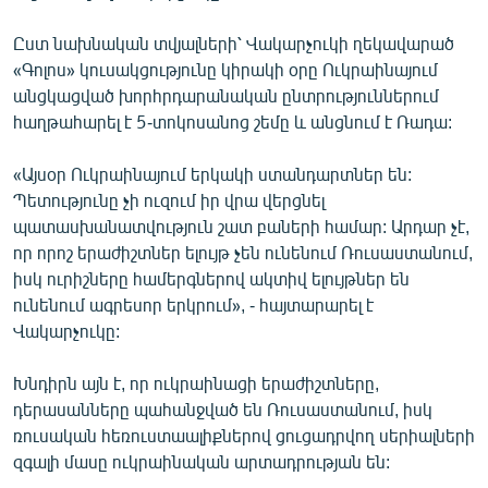
English
Ըստ նախնական տվյալների՝ Վակարչուկի ղեկավարած
Русский
«Գոլոս» կուսակցությունը կիրակի օրը Ուկրաինայում
անցկացված խորհրդարանական ընտրություններում
ՀԵՏԵՎԵՔ ՄԵԶ
հաղթահարել է 5-տոկոսանոց շեմը և անցնում է Ռադա:
«Այսօր Ուկրաինայում երկակի ստանդարտներ են:
Պետությունը չի ուզում իր վրա վերցնել
պատասխանատվություն շատ բաների համար: Արդար չէ,
որ որոշ երաժիշտներ ելույթ չեն ունենում Ռուսաստանում,
«Ազատության» բոլոր կայքերը
իսկ ուրիշները համերգներով ակտիվ ելույթներ են
ունենում ագրեսոր երկրում», - հայտարարել է
Վակարչուկը:
Խնդիրն այն է, որ ուկրաինացի երաժիշտները,
դերասանները պահանջված են Ռուսաստանում, իսկ
ռուսական հեռուստաալիքներով ցուցադրվող սերիալների
զգալի մասը ուկրաինական արտադրության են: