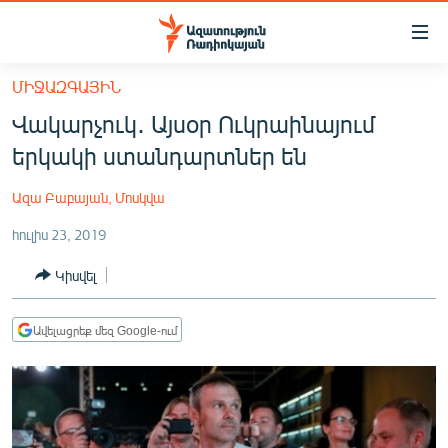
Մատչելիության
հղումներ
Անցնել
ՄԻՋԱԶԳԱՅԻՆ
հիմնական
ԱԶԱՏՈՒԹՅՈՒՆ TV
Վակարչուկ․ Այսօր Ուկրաինայում
բովանդակությանը
ՀԱՅԱՍՏԱՆ
Անցնել
երկակի ստանդարտներ են
հիմնական
ՔԱՂԱՔԱԿԱՆ
մենյուին
Ազա Բաբայան, Մոսկվա
ԸՆՏՐՈՒԹՅՈՒՆՆԵՐ 2026
Որոնում
հուլիս 23, 2019
ԻՐԱՎՈՒՆՔ
Կիսվել
ՀԱՍԱՐԱԿՈՒԹՅՈՒՆ
ՏՆՏԵՍՈՒԹՅՈՒՆ
Ավելացրեք մեզ Google-ում
ՂԱՐԱԲԱՂ
ՊԱՏԵՐԱԶՄԻ 6 ՇԱԲԱԹՆԵՐԸ
ՏԱՐԱԾԱՇՐՋԱՆ