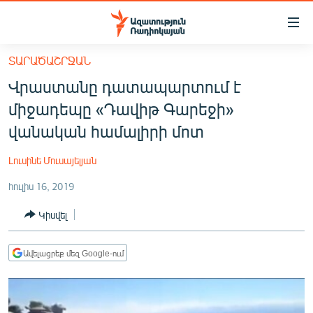
Մատչելիության
հղումներ
Անցնել
ՏԱՐԱԾԱՇՐՋԱՆ
հիմնական
ԱԶԱՏՈՒԹՅՈՒՆ TV
Վրաստանը դատապարտում է
բովանդակությանը
ՀԱՅԱՍՏԱՆ
Անցնել
միջադեպը «Դավիթ Գարեջի»
հիմնական
ՔԱՂԱՔԱԿԱՆ
վանական համալիրի մոտ
մենյուին
ԸՆՏՐՈՒԹՅՈՒՆՆԵՐ 2026
Որոնում
Լուսինե Մուսայելյան
ԻՐԱՎՈՒՆՔ
հուլիս 16, 2019
ՀԱՍԱՐԱԿՈՒԹՅՈՒՆ
Կիսվել
ՏՆՏԵՍՈՒԹՅՈՒՆ
ՂԱՐԱԲԱՂ
Ավելացրեք մեզ Google-ում
ՊԱՏԵՐԱԶՄԻ 6 ՇԱԲԱԹՆԵՐԸ
ՏԱՐԱԾԱՇՐՋԱՆ