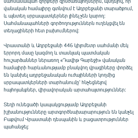
սահմանապահ զորքերի զինծառայողներին, պնդելով, որ
English
վանական համալիրը գտնվում է Ադրբեջանի տարածքում,
և այնտեղ սրբապատկերներ լինել չեն կարող:
Русский
Սահմանապահների գործողություններն ուղեկցվել են
տեղացիների հետ բախումներով:
ՀԵՏԵՎԵՔ ՄԵԶ
Վրաստանի և Ադրբեջանի 446 կիլոմետր սահմանի մեկ
երրորդ մասը կազմող և տասնյակ պատմական
հուշարձաններ ներառող «Դավիթ Գարեջի» վանական
համալիրի հարևանությամբ բնակվող վրացիները փորձել
են կանխել ադրբեջանական ուժայինների կողմից
«Ազատության» բոլոր կայքերը
սրբապատկերների տարհանումը՝ հնչեցնելով
հայհոյանքներ, վիրավորական արտահայտություններ:
Տեղի ունեցածի կապակցությամբ Ադրբեջանի
իշխանությունները արտգործնախարարություն են կանչել
Բաքվում Վրաստանի դեսպանին և բացատրություններ
պահանջել: