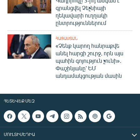
Կադիրովը 3-րդ անգամ է
գրանցվել Չեչնիայի
ղեկավարի ուղղակի
ընտրություններում
ՀԱՅԱՍՏԱՆ
«Չենք կարող հանրաքվե
անել հարցի շուրջ, որն այս
պահին գոյություն չունի»․
Փաշինյանը՝ ԵՄ
անդամակցության մասին
ՀԵՏԵՎԵՔ ՄԵԶ
ՄՈՒԼՏԻՄԵԴԻԱ