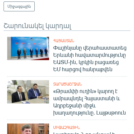
Միջազգային
Շարունակել կարդալ
ՀԱՅԱՍՏԱՆ
Փաշինյանը վերահաստատեց
Երևանի հավատարմությունը
ԵԱՏՄ-ին, կրկին բացառեց
ԵՄ հարցով հանրաքվեն
ՏԱՐԱԾԱՇՐՋԱՆ
«Թրամփի ուղին» կարող է
ամրապնդել Հայաստանի և
Ադրբեջանի միջև
խաղաղությունը. Լայթսթոուն
ՄԻՋԱԶԳԱՅԻՆ