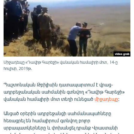
ՄԻՋԱԶԳԱՅԻՆ
ՄՇԱԿՈՒՅԹ
ՍՊՈՐՏ
ՄԵԿՆԱԲԱՆՈՒԹՅՈՒՆ
ՏՏ ԵՒ ԻՆՏԵՐՆԵՏ
ԿՈՐՈՆԱՎԻՐՈՒՍ
Միջադեպը «Դավիթ Գարեջի» վանական համալիրի մոտ, 14-ը
հուլիսի, 2019թ․
ԱՐԽԻՎ
ՏԵՍԱՆՅՈՒԹԵՐ
Պաշտոնական Թբիլիսին դատապարտում է վրաց-
ԲԱՆԱՎԵՃ
ադրբեջանական սահմանին գտնվող «Դավիթ Գարեջի»
վանական համալիրի մոտ տեղի ունեցած
միջադեպը
:
ՁԳՏԵԼՈՎ ԼԱՎԱԳՈՒՅՆԻՆ
ՓՈԴՔԱՍԹ
Անցած օրերին ադրբեջանցի սահմանապահները
հեռացրել են համալիրում գտնվող բոլոր
սրբապատկերները և փոխանցել դրանք Վրաստանի
Հայերեն