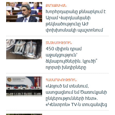
ՔԱՂԱՔԱԿԱՆ
Խորհրդարանը քննարկում է
Արամ Վարդևանյանի
թեկնածությունը ԱԺ
փոխխոսնակի պաշտոնում
ՏՆՏԵՍՈՒԹՅՈՒՆ
450 միլիոն դրամ
աջակցություն՝
ձկնաբույծներին. կլուծի՞
ոլորտի խնդիրները
ՀԱՍԱՐԱԿՈՒԹՅՈՒՆ
«Առյուծ եմ տեսնում,
ասոցացնում եմ Ծառուկյանի
ընկերությունների հետ».
«Կենտրոն» TV-ն տուգանվեց