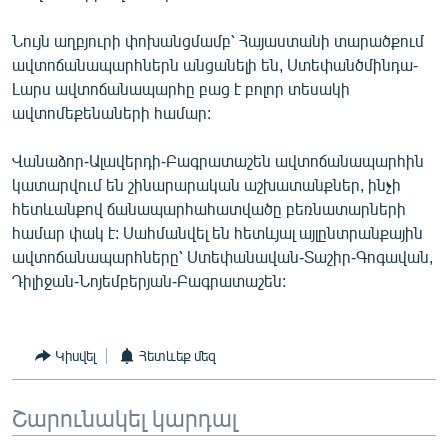
English
Նույն աղբյուրի փոխանցմամբ՝ Հայաստանի տարածքում
Русский
ավտոճանապարհներն անցանելի են, Ստեփանծմինդա-
Լարս ավտոճանապարհը բաց է բոլոր տեսակի
ՀԵՏԵՎԵՔ ՄԵԶ
ավտոմեքենաների համար:
Վանաձոր-Ալավերդի-Բագրատաշեն ավտոճանապարհին
կատարվում են շինարարական աշխատանքներ, ինչի
հետևանքով ճանապարհահատվածը բեռնատարների
համար փակ է: Սահմանվել են հետևյալ այլընտրանքային
«Ազատության» բոլոր կայքերը
ավտոճանապարհները՝ Ստեփանավան-Տաշիր-Գոգավան,
Դիլիջան-Նոյեմբերյան-Բագրատաշեն:
Կիսվել
Հետևեք մեզ
Շարունակել կարդալ