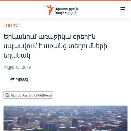
Մատչելիության
հղումներ
Անցնել
ԼՈՒՐԵՐ
հիմնական
ԱԶԱՏՈՒԹՅՈՒՆ TV
Երևանում առաջիկա օրերին
բովանդակությանը
ՀԱՅԱՍՏԱՆ
Անցնել
սպասվում է առանց տեղումների
հիմնական
ՔԱՂԱՔԱԿԱՆ
եղանակ
մենյուին
ԸՆՏՐՈՒԹՅՈՒՆՆԵՐ 2026
Որոնում
հուլիս 15, 2019
ԻՐԱՎՈՒՆՔ
Կիսվել
ՀԱՍԱՐԱԿՈՒԹՅՈՒՆ
ՏՆՏԵՍՈՒԹՅՈՒՆ
Ավելացրեք մեզ Google-ում
ՂԱՐԱԲԱՂ
ՊԱՏԵՐԱԶՄԻ 6 ՇԱԲԱԹՆԵՐԸ
ՏԱՐԱԾԱՇՐՋԱՆ