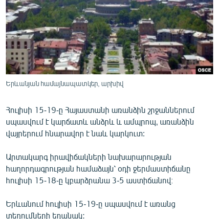
ՄԻՋԱԶԳԱՅԻՆ
ՄՇԱԿՈՒՅԹ
ՍՊՈՐՏ
ՄԵԿՆԱԲԱՆՈՒԹՅՈՒՆ
ՏՏ ԵՒ ԻՆՏԵՐՆԵՏ
Երևանյան համայնապատկեր, արխիվ
ԿՈՐՈՆԱՎԻՐՈՒՍ
Հուլիսի 15-19-ը Հայաստանի առանձին շրջաններում
ԱՐԽԻՎ
սպասվում է կարճատև անձրև և ամպրոպ, առանձին
ՏԵՍԱՆՅՈՒԹԵՐ
վայրերում հնարավոր է նաև կարկուտ:
ԲԱՆԱՎԵՃ
Արտակարգ իրավիճակների նախարարության
ՁԳՏԵԼՈՎ ԼԱՎԱԳՈՒՅՆԻՆ
հաղորդագրության համաձայն՝ օդի ջերմաստիճանը
հուլիսի 15-18-ը կբարձրանա 3-5 աստիճանով։
ՓՈԴՔԱՍԹ
Երևանում հուլիսի 15-19-ը սպասվում է առանց
Հայերեն
տեղումների եղանակ: