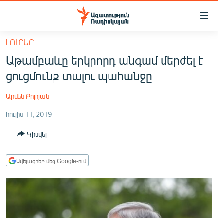
Մատչելիության
հղումներ
Անցնել
ԼՈՒՐԵՐ
հիմնական
ԱԶԱՏՈՒԹՅՈՒՆ TV
Աթամբաևը երկրորդ անգամ մերժել է
բովանդակությանը
ՀԱՅԱՍՏԱՆ
Անցնել
ցուցմունք տալու պահանջը
հիմնական
ՔԱՂԱՔԱԿԱՆ
մենյուին
Արմեն Քոլոյան
ԸՆՏՐՈՒԹՅՈՒՆՆԵՐ 2026
Որոնում
հուլիս 11, 2019
ԻՐԱՎՈՒՆՔ
Կիսվել
ՀԱՍԱՐԱԿՈՒԹՅՈՒՆ
ՏՆՏԵՍՈՒԹՅՈՒՆ
Ավելացրեք մեզ Google-ում
ՂԱՐԱԲԱՂ
ՊԱՏԵՐԱԶՄԻ 6 ՇԱԲԱԹՆԵՐԸ
ՏԱՐԱԾԱՇՐՋԱՆ