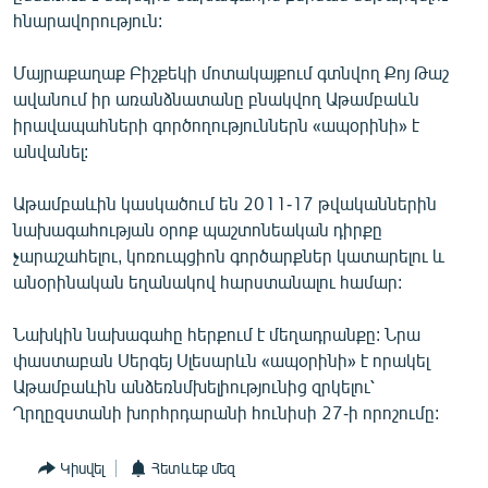
English
հնարավորություն:
Русский
Մայրաքաղաք Բիշքեկի մոտակայքում գտնվող Քոյ Թաշ
ավանում իր առանձնատանը բնակվող Աթամբաևն
ՀԵՏԵՎԵՔ ՄԵԶ
իրավապահների գործողություններն «ապօրինի» է
անվանել:
Աթամբաևին կասկածում են 2011-17 թվականներին
նախագահության օրոք պաշտոնեական դիրքը
չարաշահելու, կոռուպցիոն գործարքներ կատարելու և
«Ազատության» բոլոր կայքերը
անօրինական եղանակով հարստանալու համար:
Նախկին նախագահը հերքում է մեղադրանքը: Նրա
փաստաբան Սերգեյ Սլեսարևն «ապօրինի» է որակել
Աթամբաևին անձեռնմխելիությունից զրկելու՝
Ղրղըզստանի խորհրդարանի հունիսի 27-ի որոշումը:
Կիսվել
Հետևեք մեզ