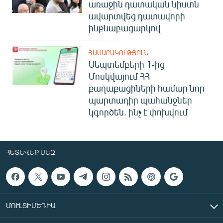
առաջին դատական նիստն
ավարտվեց դատավորի
ինքնաբացարկով
ՀԱՍԱՐԱԿՈՒԹՅՈՒՆ
Սեպտեմբերի 1-ից
Մոսկվայում ՀՀ
քաղաքացիների համար նոր
պարտադիր պահանջներ
կգործեն. ինչ է փոխվում
ՀԵՏԵՎԵՔ ՄԵԶ
ՄՈՒԼՏԻՄԵԴԻԱ