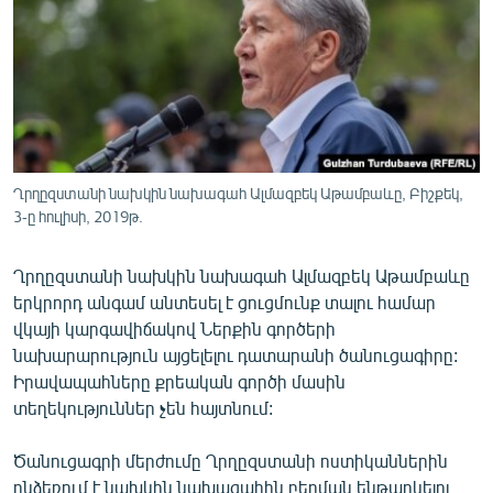
ՄԻՋԱԶԳԱՅԻՆ
ՄՇԱԿՈՒՅԹ
ՍՊՈՐՏ
ՄԵԿՆԱԲԱՆՈՒԹՅՈՒՆ
ՏՏ ԵՒ ԻՆՏԵՐՆԵՏ
Ղրղըզստանի նախկին նախագահ Ալմազբեկ Աթամբաևը, Բիշքեկ,
ԿՈՐՈՆԱՎԻՐՈՒՍ
3-ը հուլիսի, 2019թ.
ԱՐԽԻՎ
Ղրղըզստանի նախկին նախագահ Ալմազբեկ Աթամբաևը
ՏԵՍԱՆՅՈՒԹԵՐ
երկրորդ անգամ անտեսել է ցուցմունք տալու համար
վկայի կարգավիճակով Ներքին գործերի
ԲԱՆԱՎԵՃ
նախարարություն այցելելու դատարանի ծանուցագիրը:
ՁԳՏԵԼՈՎ ԼԱՎԱԳՈՒՅՆԻՆ
Իրավապահները քրեական գործի մասին
տեղեկություններ չեն հայտնում:
ՓՈԴՔԱՍԹ
Ծանուցագրի մերժումը Ղրղըզստանի ոստիկաններին
Հայերեն
ընձեռում է նախկին նախագահին բերման ենթարկելու