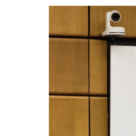
ՄԻՋԱԶԳԱՅԻՆ
ՄՇԱԿՈՒՅԹ
ՍՊՈՐՏ
ՄԵԿՆԱԲԱՆՈՒԹՅՈՒՆ
ՏՏ ԵՒ ԻՆՏԵՐՆԵՏ
ԿՈՐՈՆԱՎԻՐՈՒՍ
ԱՐԽԻՎ
ՏԵՍԱՆՅՈՒԹԵՐ
ԲԱՆԱՎԵՃ
ՁԳՏԵԼՈՎ ԼԱՎԱԳՈՒՅՆԻՆ
ՓՈԴՔԱՍԹ