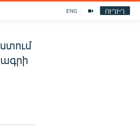
ՈՒՂԻՂ
ENG
ստում
րագրի