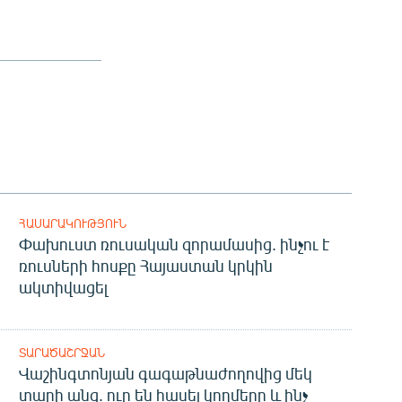
ՀԱՍԱՐԱԿՈՒԹՅՈՒՆ
Փախուստ ռուսական զորամասից. ինչու է
ռուսների հոսքը Հայաստան կրկին
ակտիվացել
ՏԱՐԱԾԱՇՐՋԱՆ
Վաշինգտոնյան գագաթնաժողովից մեկ
տարի անց. ուր են հասել կողմերը և ինչ