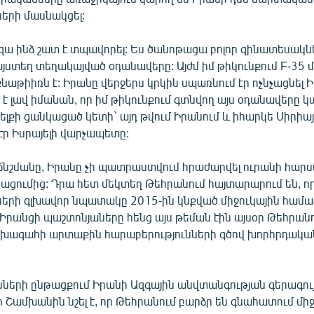
ների մասնակցել:
զա ինձ շատ է տպավորել: Ես ծանոթացա բոլոր զինատեսակնե
յստեղ տեղակայված օդանավերը: Այժմ իմ թիկունքում F-35 
աթիիռն է: Իրանը վերջերս կրկին սպառնում էր ոչնչացնել Իս
է լավ իմանան, որ իմ թիկունքում գտնվող այս օդանավերը կ
լքի ցանկացած կետի` այդ թվում Իրանում և իհարկե Սիրիայո
էր Իսրայելի վարչապետը:
ճնշմանը, Իրանը չի պատրաստվում հրաժարվել ուրանի հա
ացումից: Դրա հետ մեկտեղ Թեհրանում հայտարարում են, ո
նների գլխավոր նպատակը 2015-ին կնքված միջուկային համ
: Իրանցի պաշտոնյաները հենց այս թեման էին այսօր Թեհրան
խագահի արտաքին հարաբերությունների գծով խորհրդական
նների ընթացքում Իրանի Ազգային անվտանգության գերագու
 Շամխանին նշել է, որ Թեհրանում բարձր են գնահատում միջ