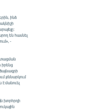
րին, ինձ
մակնիշի
րայելը:
արող են հասնել
ւմ», -
րստացման
ր իրենց
աձայնագրի
ում քննարկում
 Էմանուել
յն խորհրդի
ուկային