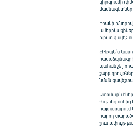
կիլոգրամի դիմ
մասնագետներ
Իրանի խնդրով
ամերիկացիներ
խիստ զավեշտալ
«Ինչպե՞ս կարո
համաձայնագրի
պահանջել, որ
շարք դրույթն
նման զավեշտա
Ատոմային էներ
Վաշինգտոնից 
հայտարարում 
հարող տարածա
շուտափույթ քայ