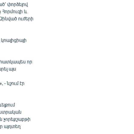
ած՝ փորձելով
 Հորմուզի և
 Զինված ուժերի
կոալիցիայի
ե հատկապես որ
րել այս
- նշում էր
ելքում
խընտրական
ն չորեքշաբթի
որ այդտեղ