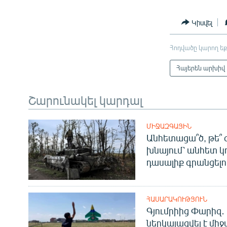
Կիսվել
Հոդվածը կարող եք
Հայերեն արխիվ
Շարունակել կարդալ
ՄԻՋԱԶԳԱՅԻՆ
Անհետացա՞ծ, թե՞ 
խնայում՝ անհետ կ
դասալիք գրանցելո
ՀԱՍԱՐԱԿՈՒԹՅՈՒՆ
Գյումրիից Փարիզ․
ներկայացվել է մի