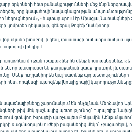
 շարք երկրների հետ բանակցությունների մեջ ենք ներգրավվ
ստեղծել, որը կապահովի նավագնացության անվտանգությունը
բի նեղուցներում», - հայտարարում էր Միացյալ Նահանգների
երի կոմիտեի ղեկավար, գեներալ Ջոզեֆ Դանֆորդը:
նվորականի խոսքով, ի դեպ, փաստացի հակաիրանական այս 
տ ապագայի խնդիր է:
 որ առաջիկա մի քանի շաբաթներին մենք կհստակեցնենք, թ
րն են, որ պատրաստ են քաղաքական կամք դրսևորել և սատա
ունը: Մենք ուղղակիորեն կաշխատենք այդ պետությունների
ի հետ, որպեսզի պարզենք [կոալիցիայի] կարողությունները», 
 սպառնալիքները շարունակում են հնչել նաև Մերձավոր Արև
նգների թիվ մեկ դաշնակից պետությունից` Իսրայելից: Նա
ետում գտնվող Իսրայելի վարչապետ Բենյամին Նենթանյահու
ր երկրի ռազմաօդային ուժերի բազաներից մեկը` չբացառելով, 
որականները առաջիկայում կարող են Իրանի դեմ մարտական