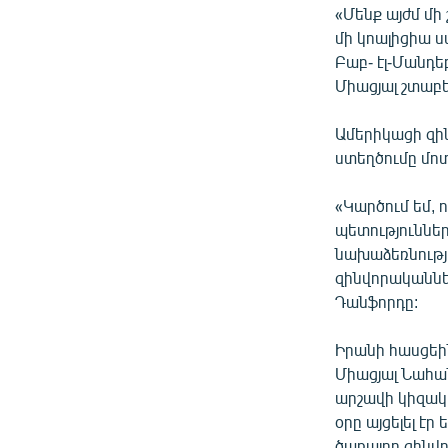
«Մենք այժմ մի
մի կոալիցիա 
Բաբ- էլ-Մանդե
Միացյալ շտաբ
Ամերիկացի զի
ստեղծումը մո
«Կարծում եմ,
պետություննե
նախաձեռնությ
զինվորականներ
Դանֆորդը:
Իրանի հասցեին
Միացյալ Նահա
արշավի կիզակ
օրը այցելել է
ծառայող զինվ