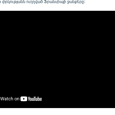
 փրկությանն ուղղված Ֆրանսիայի ջանքերը: