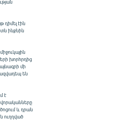
ության
 դիմել էին
տն ինքնին
միջուկային
ների խորհրդից
այնագրի մի
հազվադեպ են
մ է
ինվորականները
ծոցում և դրան
ն ուղղված