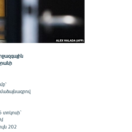
միջազգային
Իրանի
մբ՝
ամաձայնագրով
5 տոկոսի`
ժմ
ւյն 202