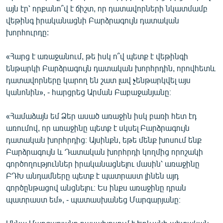
այն էր՝ որքանո՞վ է ճիշտ, որ դատավորների նկատմամբ
English
վեթինգ իրականացնի Բարձրագույն դատական
Русский
խորհուրդը:
ՀԵՏԵՎԵՔ ՄԵԶ
«Հարց է առաջանում, թե իսկ ո՞վ պետք է վեթինգի
ենթարկի Բարձրագույն դատական խորհրդին, որովհետև
դատավորները կարող են շատ լավ չենթարկվել այս
կանոնին», - հարցրեց Արման Բաբաջանյանը։
«Համաձայն եմ Ձեր ասած առաջին իսկ բառի հետ էդ
«Ազատության» բոլոր կայքերը
առումով, որ առաջինը պետք է սկսել Բարձրագույն
դատական խորհրդից։ Այսինքն, եթե մենք խոսում ենք
Բարձրագույն և Դատական խորհրդի կողմից որոշակի
գործողություններ իրականացնելու մասին՝ առաջինը
ԲԴԽ անդամները պետք է պատրաստ լինեն այդ
գործընթացով անցնելու։ Ես ինքս առաջինը դրան
պատրաստ եմ», - պատասխանեց Մարգարյանը։