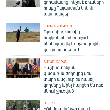
զորամասից. ինչու է ռուսների
հոսքը Հայաստան կրկին
ակտիվացել
ՀԱՍԱՐԱԿՈՒԹՅՈՒՆ
Գյումրիից Փարիզ․
հայկական անօդաչուն
ներկայացվել է միջազգային
ցուցահանդեսում
ՏԱՐԱԾԱՇՐՋԱՆ
Վաշինգտոնյան
գագաթնաժողովից մեկ
տարի անց. ուր են հասել
կողմերը և ինչ հարցեր են դեռ
մնում չլուծված
ՍՊՈՐՏ
«Օլիմպավան»-ը փակ է.