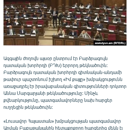
ՄԻՋԱԶԳԱՅԻՆ
ՄՇԱԿՈՒՅԹ
ՍՊՈՐՏ
ՄԵԿՆԱԲԱՆՈՒԹՅՈՒՆ
ՏՏ ԵՒ ԻՆՏԵՐՆԵՏ
ԿՈՐՈՆԱՎԻՐՈՒՍ
Ազգային ժողովն այսօր ընտրում էր Բարձրագույն
դատական խորհրդի (ԲԴԽ) երրորդ թեկնածուին:
ԱՐԽԻՎ
Բարձրագույն դատական խորհրդի գիտնական-անդամի
ՏԵՍԱՆՅՈՒԹԵՐ
թափուր պաշտոնում իշխող «Իմ քայլը» խմբակցությունն
առաջադրել էր իրավաբանական գիտությունների դոկտոր
ԲԱՆԱՎԵՃ
Աննա Մարգարյանի թեկնածությունը: Մինչև
ՁԳՏԵԼՈՎ ԼԱՎԱԳՈՒՅՆԻՆ
քվեարկությունը, պատգամավորները նախ հարցեր
ուղղեցին թեկնածուին:
ՓՈԴՔԱՍԹ
«Լուսավոր Հայաստան» խմբակցության պատգամավոր
Հայերեն
Արման Բաբաջանյանին հետաքրքրող հարցերից մեկն էլ