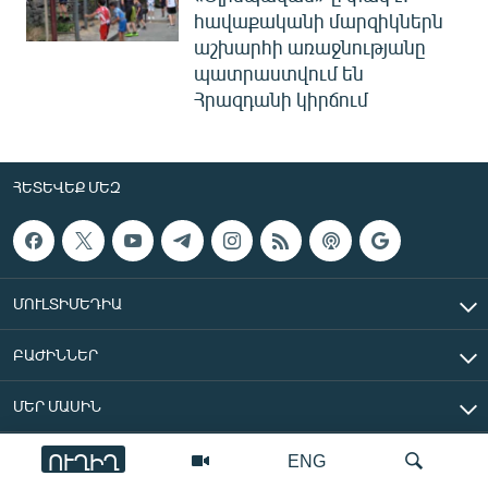
հավաքականի մարզիկներն
աշխարհի առաջնությանը
պատրաստվում են
Հրազդանի կիրճում
ՀԵՏԵՎԵՔ ՄԵԶ
ՄՈՒԼՏԻՄԵԴԻԱ
ԲԱԺԻՆՆԵՐ
ՄԵՐ ՄԱՍԻՆ
ՈՒՂԻՂ
ENG
«Ազատ Եվրոպա/Ազատություն» ռադիոկայան © 2026