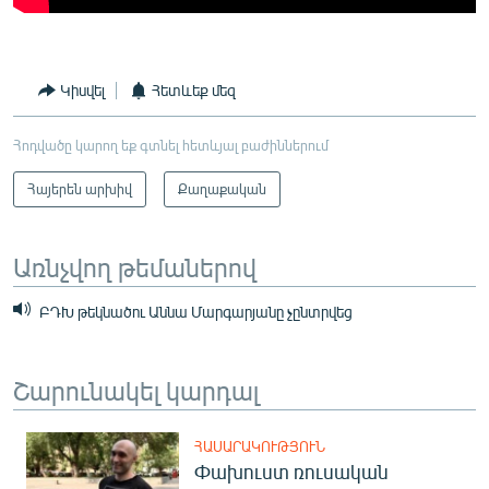
Կիսվել
Հետևեք մեզ
Հոդվածը կարող եք գտնել հետևյալ բաժիններում
Հայերեն արխիվ
Քաղաքական
Առնչվող թեմաներով
ԲԴԽ թեկնածու Աննա Մարգարյանը չընտրվեց
Շարունակել կարդալ
ՀԱՍԱՐԱԿՈՒԹՅՈՒՆ
Փախուստ ռուսական