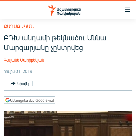
Մատչելիության
հղումներ
Անցնել
ՔԱՂԱՔԱԿԱՆ
հիմնական
ԱԶԱՏՈՒԹՅՈՒՆ TV
ԲԴԽ անդամի թեկնածու Աննա
բովանդակությանը
ՀԱՅԱՍՏԱՆ
Անցնել
Մարգարյանը չընտրվեց
հիմնական
ՔԱՂԱՔԱԿԱՆ
մենյուին
Գայանե Սարիբեկյան
ԸՆՏՐՈՒԹՅՈՒՆՆԵՐ 2026
Որոնում
հուլիս 01, 2019
ԻՐԱՎՈՒՆՔ
Կիսվել
ՀԱՍԱՐԱԿՈՒԹՅՈՒՆ
ՏՆՏԵՍՈՒԹՅՈՒՆ
Ավելացրեք մեզ Google-ում
ՂԱՐԱԲԱՂ
ՊԱՏԵՐԱԶՄԻ 6 ՇԱԲԱԹՆԵՐԸ
ՏԱՐԱԾԱՇՐՋԱՆ