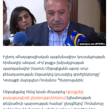
ՄԻՋԱԶԳԱՅԻՆ
ՄՇԱԿՈՒՅԹ
ՍՊՈՐՏ
ՄԵԿՆԱԲԱՆՈՒԹՅՈՒՆ
ՏՏ ԵՒ ԻՆՏԵՐՆԵՏ
ԿՈՐՈՆԱՎԻՐՈՒՍ
Իշխող «Քաղաքացիական պայմանագիր» կուսակցության
ԱՐԽԻՎ
հիմնադիր անդամ, «Իմ քայլը» խմբակցության
ՏԵՍԱՆՅՈՒԹԵՐ
պատգամավոր Սասուն Միքայելյանն այսօր սուր
քննադատության ենթարկեց կուսակից գործընկերոջը՝
ԲԱՆԱՎԵՃ
Կոտայքի մարզպետ Ռոմանոս Պետրոսյանին:
ՁԳՏԵԼՈՎ ԼԱՎԱԳՈՒՅՆԻՆ
Միքայելյանը հենց նրան մեղադրեց
Աբովյանի
ՓՈԴՔԱՍԹ
քաղաքապետի ընտրություններում
իշխանության
թեկնածուի պարտության համար՝ ընդգծելով՝ Ռոմանոսը
Հայերեն