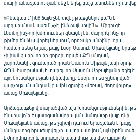
տարի անազատության մեջ է եղել, բայց անուններ չի տվել:
«Բնական է՝ ինձ ձայն չեն տվել, թաքցնելու բա՞ն է,
արդարանամ, ասեմ՝ «չէ, ինձ ձայն տվի՞ն»։ Միգուցե
էնտեղ ինչ-որ խմորումներ գնացել են, մարդիկ ինչ-որ
թիմեր են ձևավորել ներսում, որոշակի անձինք, դրա
համար սենց եղավ, բայց էսօր Սասուն Միքայելյանը երբեք
չի խանգարի, որ իր գործը, որպես ՔՊ անդամ,
շարունակի, գումարած դրան Սասուն Միքայելյանի օրոք
ՔՊ-ն հաղթանակ է տարել, որ Սասուն Միքայելյանը եղել է
այդ կուսակցության ղեկավարը։ Էսօր, որ ես չընտրված
վարչության անդամ, քամին ցրտից չմեռավ, ժողովուրդ», -
ասաց Միքայելյանը։
Արձագանքելով տարածված այն խոսակցություններին, թե
հնարավո՞ր է պատգամավորական մանդատը վայր դնի,
Միքայելյանն ասաց, թե չգիտի դա ում երազանքն է, բայց
մանդատից հրաժարվել չի պատրաստվում, այն իրեն տվել
է ժողովուրդը և նորագույն պատմության մեջ առաջին