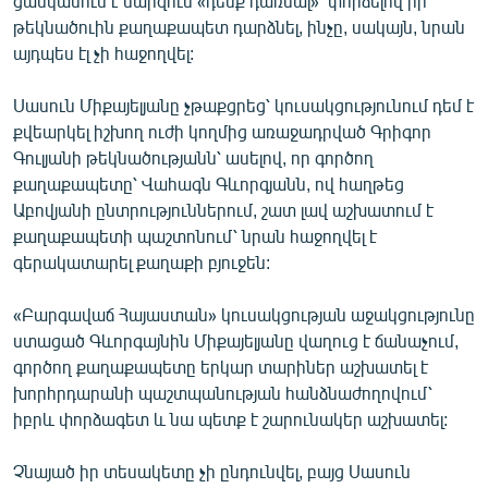
ցանկանում է մարզում «դեմք դառնալ»՝ փորձելով իր
English
թեկնածուին քաղաքապետ դարձնել, ինչը, սակայն, նրան
այդպես էլ չի հաջողվել:
Русский
Սասուն Միքայելյանը չթաքցրեց՝ կուսակցությունում դեմ է
ՀԵՏԵՎԵՔ ՄԵԶ
քվեարկել իշխող ուժի կողմից առաջադրված Գրիգոր
Գուլյանի թեկնածությանն՝ ասելով, որ գործող
քաղաքապետը՝ Վահագն Գևորգյանն, ով հաղթեց
Աբովյանի ընտրություններում, շատ լավ աշխատում է
քաղաքապետի պաշտոնում՝ նրան հաջողվել է
գերակատարել քաղաքի բյուջեն:
«Ազատության» բոլոր կայքերը
«Բարգավաճ Հայաստան» կուսակցության աջակցությունը
ստացած Գևորգայնին Միքայելյանը վաղուց է ճանաչում,
գործող քաղաքապետը երկար տարիներ աշխատել է
խորհրդարանի պաշտպանության հանձնաժողովում՝
իբրև փորձագետ և նա պետք է շարունակեր աշխատել:
Չնայած իր տեսակետը չի ընդունվել, բայց Սասուն