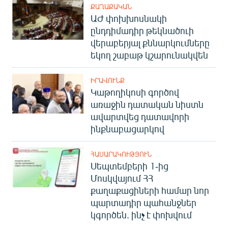
ՔԱՂԱՔԱԿԱՆ
ԱԺ փոխխոսնակի
ընդդիմադիր թեկնածուի
վերաբերյալ քննարկումները
եկող շաբաթ կշարունակվեն
ԻՐԱՎՈՒՆՔ
Կաթողիկոսի գործով
առաջին դատական նիստն
ավարտվեց դատավորի
ինքնաբացարկով
ՀԱՍԱՐԱԿՈՒԹՅՈՒՆ
Սեպտեմբերի 1-ից
Մոսկվայում ՀՀ
քաղաքացիների համար նոր
պարտադիր պահանջներ
կգործեն. ինչ է փոխվում