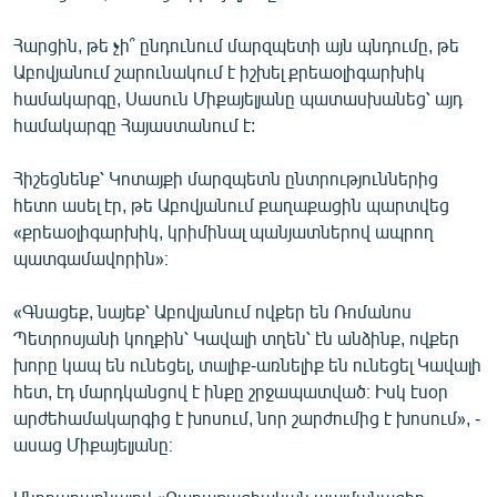
Հարցին, թե չի՞ ընդունում մարզպետի այն պնդումը, թե
Աբովյանում շարունակում է իշխել քրեաօլիգարխիկ
համակարգը, Սասուն Միքայելյանը պատասխանեց՝ այդ
համակարգը Հայաստանում է:
Հիշեցնենք՝ Կոտայքի մարզպետն ընտրություններից
հետո ասել էր, թե Աբովյանում քաղաքացին պարտվեց
«քրեաօլիգարխիկ, կրիմինալ պանյատներով ապրող
պատգամավորին»։
«Գնացեք, նայեք՝ Աբովյանում ովքեր են Ռոմանոս
Պետրոսյանի կողքին՝ Կավալի տղեն՝ էն անձինք, ովքեր
խորը կապ են ունեցել, տալիք-առնելիք են ունեցել Կավալի
հետ, էդ մարդկանցով է ինքը շրջապատված։ Իսկ էսօր
արժեհամակարգից է խոսում, նոր շարժումից է խոսում», -
ասաց Միքայելյանը։