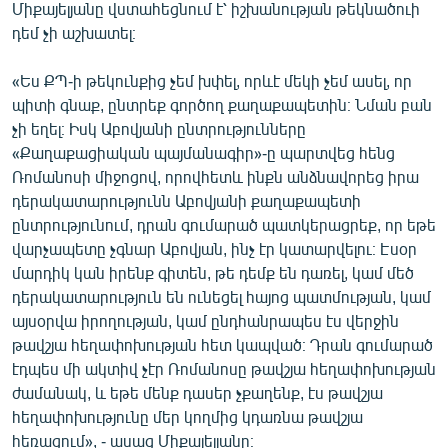
Միքայելյանը վստահեցնում է՝ իշխանության թեկնածուի
դեմ չի աշխատել։
«Ես ՔՊ-ի թեկունքից չեմ խփել, որևէ մեկի չեմ ասել, որ
պիտի գնաք, ընտրեք գործող քաղաքապետին։ Նման բան
չի եղել։ Իսկ Աբովյանի ընտրությունները
«Քաղաքացիական պայմանագիր»-ը պարտվեց հենց
Ռոմանոսի միջոցով, որովհետև ինքն անձնավորեց իրա
դերակատարությունն Աբովյանի քաղաքապետի
ընտրությունում, դրան գումարած պատկերացրեք, որ եթե
վարչապետը չգնար Աբովյան, ինչ էր կատարվելու։ Էսօր
մարդիկ կան իրենք գիտեն, թե դեմք են դառել, կամ մեծ
դերակատարություն են ունեցել հայոց պատմության, կամ
այսօրվա իրողության, կամ ընդհանրապես էս վերջին
թավշյա հեղափոխության հետ կապված։ Դրան գումարած
էդպես մի ակտիվ չէր Ռոմանոսը թավշյա հեղափոխության
ժամանակ, և եթե մենք դասեր չքաղենք, էս թավշյա
հեղափոխությունը մեր կողմից կդառնա թավշյա
հեռացում», - ասաց Միքայելյանը։