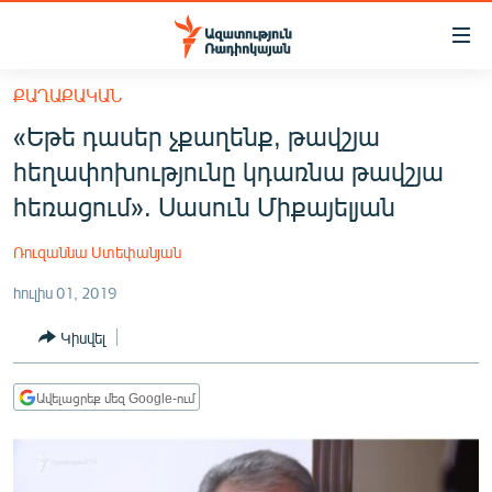
Մատչելիության
հղումներ
Անցնել
ՔԱՂԱՔԱԿԱՆ
հիմնական
ԱԶԱՏՈՒԹՅՈՒՆ TV
«Եթե դասեր չքաղենք, թավշյա
բովանդակությանը
ՀԱՅԱՍՏԱՆ
Անցնել
հեղափոխությունը կդառնա թավշյա
հիմնական
ՔԱՂԱՔԱԿԱՆ
հեռացում». Սասուն Միքայելյան
մենյուին
ԸՆՏՐՈՒԹՅՈՒՆՆԵՐ 2026
Որոնում
Ռուզաննա Ստեփանյան
ԻՐԱՎՈՒՆՔ
հուլիս 01, 2019
ՀԱՍԱՐԱԿՈՒԹՅՈՒՆ
Կիսվել
ՏՆՏԵՍՈՒԹՅՈՒՆ
ՂԱՐԱԲԱՂ
Ավելացրեք մեզ Google-ում
ՊԱՏԵՐԱԶՄԻ 6 ՇԱԲԱԹՆԵՐԸ
ՏԱՐԱԾԱՇՐՋԱՆ