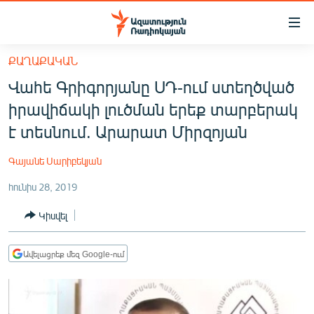
Մատչելիության
հղումներ
Անցնել
ՔԱՂԱՔԱԿԱՆ
հիմնական
ԱԶԱՏՈՒԹՅՈՒՆ TV
Վահե Գրիգորյանը ՍԴ-ում ստեղծված
բովանդակությանը
ՀԱՅԱՍՏԱՆ
Անցնել
իրավիճակի լուծման երեք տարբերակ
հիմնական
ՔԱՂԱՔԱԿԱՆ
է տեսնում. Արարատ Միրզոյան
մենյուին
ԸՆՏՐՈՒԹՅՈՒՆՆԵՐ 2026
Որոնում
Գայանե Սարիբեկյան
ԻՐԱՎՈՒՆՔ
հունիս 28, 2019
ՀԱՍԱՐԱԿՈՒԹՅՈՒՆ
Կիսվել
ՏՆՏԵՍՈՒԹՅՈՒՆ
ՂԱՐԱԲԱՂ
Ավելացրեք մեզ Google-ում
ՊԱՏԵՐԱԶՄԻ 6 ՇԱԲԱԹՆԵՐԸ
ՏԱՐԱԾԱՇՐՋԱՆ