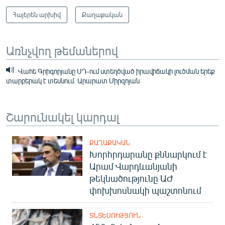
Հայերեն արխիվ
Քաղաքական
Առնչվող թեմաներով
Վահե Գրիգորյանը ՍԴ-ում ստեղծված իրավիճակի լուծման երեք
տարբերակ է տեսնում. Արարատ Միրզոյան
Շարունակել կարդալ
ՔԱՂԱՔԱԿԱՆ
Խորհրդարանը քննարկում է
Արամ Վարդևանյանի
թեկնածությունը ԱԺ
փոխխոսնակի պաշտոնում
ՏՆՏԵՍՈՒԹՅՈՒՆ