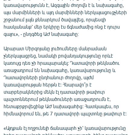
կառավարությունն է, Ազգային ժողովն է և նախագահը,
այս մարմինների և այդ մարմինների ներկայացուցչների
շրջանում լայն քննարկում ծավալվեց, որպեսզի
հասկանանք՝ մեր երկիրը էս ճգնաժամից ոնց է դուրս
գալու», - ընդգծեց ԱԺ նախագահը։
Արարատ Միրզոյանը լուծումները մանրամասն
չներկայացրեց, նամակի բովանդակությունը որևէ
կառույց դեռ չի հրապարակել: Դատավորի թեկնածու
առաջադրում են նախագահը, կառավարությունը և
Դատավորների ընդհանուր ժողովը, այժմ
կառավարության հերթն է: Հնարավո՞ր է
տարբերակներից մեկն էլ դատավորի թափուր
պաշտոններում թեկնածուների առաջադրումն է,
հետաքրքրվեցինք ԱԺ նախագահից: Հատկապես, որ
հիմնավորում են, թե 7 դատավորի պաշտոնը թափուր է:
«Այդքան էլ ողջունելի ճանապարհ չի՝ կառավարությունը