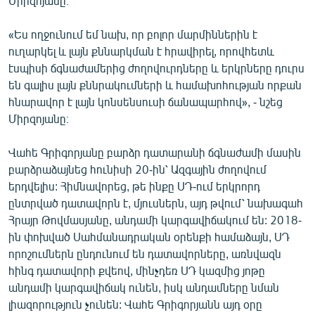
Միրզոյանը։
English
«Ես ողջունում եմ նախ, որ բոլոր մարմիններին է
Русский
ուղարկել և լայն քննարկման է հրավիրել, որովհետև
էսպիսի ճգնաժամերից ժողովուրդները և երկրները դուրս
ՀԵՏԵՎԵՔ ՄԵԶ
են գալիս լայն քննրակումների և համախոհության որքան
հնարավոր է լայն կոնսենսուսի ճանապարհով», - նշեց
Միրզոյանը։
Վահե Գրիգորյանը բարձր դատարանի ճգնաժամի մասին
բարձրաձայնեց հունիսի 20-ին՝ Ազգային ժողովում
«Ազատության» բոլոր կայքերը
երդվելիս: Հիմնավորեց, թե ինքը ՍԴ-ում երկրորդ
ընտրված դատավորն է, մյուսներն, այդ թվում՝ նախագահ
Հրայր Թովմասյանը, անդամի կարգավիճակում են: 2018-
ին փոխված Սահմանադրական օրենքի համաձայն, ՍԴ
որոշումներն ընդունում են դատավորները, առնվազն
հինգ դատավորի քվեով, մինչդեռ ՍԴ կազմից յոթը
անդամի կարգավիճակ ունեն, իսկ անդամները նման
լիազորություն չունեն: Վահե Գրիգորյանն այդ օրը