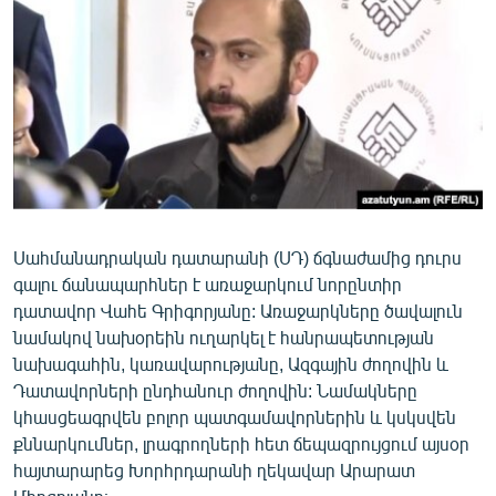
ՄԻՋԱԶԳԱՅԻՆ
ՄՇԱԿՈՒՅԹ
ՍՊՈՐՏ
ՄԵԿՆԱԲԱՆՈՒԹՅՈՒՆ
ՏՏ ԵՒ ԻՆՏԵՐՆԵՏ
ԿՈՐՈՆԱՎԻՐՈՒՍ
Սահմանադրական դատարանի (ՍԴ) ճգնաժամից դուրս
ԱՐԽԻՎ
գալու ճանապարհներ է առաջարկում նորընտիր
ՏԵՍԱՆՅՈՒԹԵՐ
դատավոր Վահե Գրիգորյանը: Առաջարկները ծավալուն
նամակով նախօրեին ուղարկել է հանրապետության
ԲԱՆԱՎԵՃ
նախագահին, կառավարությանը, Ազգային ժողովին և
ՁԳՏԵԼՈՎ ԼԱՎԱԳՈՒՅՆԻՆ
Դատավորների ընդհանուր ժողովին: Նամակները
կհասցեագրվեն բոլոր պատգամավորներին և կսկսվեն
ՓՈԴՔԱՍԹ
քննարկումներ, լրագրողների հետ ճեպազրույցում այսօր
հայտարարեց Խորհրդարանի ղեկավար Արարատ
Հայերեն