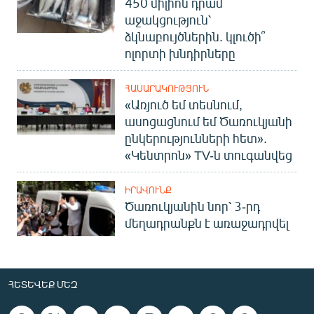
450 միլիոն դրամ
աջակցություն՝
ձկնաբույծներին. կլուծի՞
ոլորտի խնդիրները
ՀԱՍԱՐԱԿՈՒԹՅՈՒՆ
«Առյուծ եմ տեսնում,
ասոցացնում եմ Ծառուկյանի
ընկերությունների հետ».
«Կենտրոն» TV-ն տուգանվեց
ԻՐԱՎՈՒՆՔ
Ծառուկյանին նոր՝ 3-րդ
մեղադրանքն է առաջադրվել
ՀԵՏԵՎԵՔ ՄԵԶ