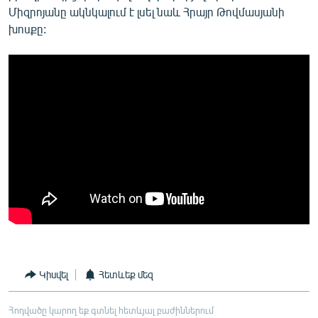
Միզրոյանը ակնկալում է լսել նաև Հրայր Թովմասյանի
խոսքը:
Կիսվել
Հետևեք մեզ
Հոդվածը կարող եք գտնել հետևյալ բաժիններում