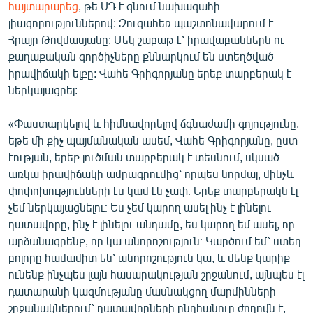
հայտարարեց
, թե ՍԴ է գնում նախագահի
լիազորություններով: Զուգահեռ պաշտոնավարում է
Հրայր Թովմասյանը: Մեկ շաբաթ է՝ իրավաբաններն ու
քաղաքական գործիչները քննարկում են ստեղծված
իրավիճակի ելքը: Վահե Գրիգորյանը երեք տարբերակ է
ներկայացրել:
«Փաստարկելով և հիմնավորելով ճգնաժամի գոյությունը,
եթե մի քիչ պայմանական ասեմ, Վահե Գրիգորյանը, ըստ
էության, երեք լուծման տարբերակ է տեսնում, սկսած
առկա իրավիճակի ամրագրումից՝ որպես նորմալ, մինչև
փոփոխությունների էս կամ էն չափ։ Երեք տարբերակն էլ
չեմ ներկայացնելու։ Ես չեմ կարող ասել ինչ է լինելու
դատավորը, ինչ է լինելու անդամը, ես կարող եմ ասել, որ
արձանագրենք, որ կա անորոշություն։ Կարծում եմ՝ ստեղ
բոլորը համամիտ են՝ անորոշություն կա, և մենք կարիք
ունենք ինչպես լայն հասարակության շրջանում, այնպես էլ
դատարանի կազմությանը մասնակցող մարմինների
շրջանակներում՝ դատավորների ընդհանուր ժողովն է,