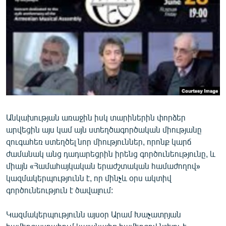
ՄԻՋԱԶԳԱՅԻՆ
ՄՇԱԿՈՒՅԹ
ՍՊՈՐՏ
ՄԵԿՆԱԲԱՆՈՒԹՅՈՒՆ
ՏՏ ԵՒ ԻՆՏԵՐՆԵՏ
ԿՈՐՈՆԱՎԻՐՈՒՍ
Անկախության առաջին իսկ տարիներին փորձեր
ԱՐԽԻՎ
արվեցին այս կամ այն ստեղծագործական միությանը
ՏԵՍԱՆՅՈՒԹԵՐ
զուգահեռ ստեղծել նոր միություններ, որոնք կարճ
ժամանակ անց դադարեցրին իրենց գործունեությունը, և
ԲԱՆԱՎԵՃ
միայն «Համահայկական երաժշտական համաժողով»
ՁԳՏԵԼՈՎ ԼԱՎԱԳՈՒՅՆԻՆ
կազմակերպությունն է, որ մինչև օրս ակտիվ
գործունեություն է ծավալում:
ՓՈԴՔԱՍԹ
Կազմակերպությունն այսօր Արամ Խաչատրյան
Հայերեն