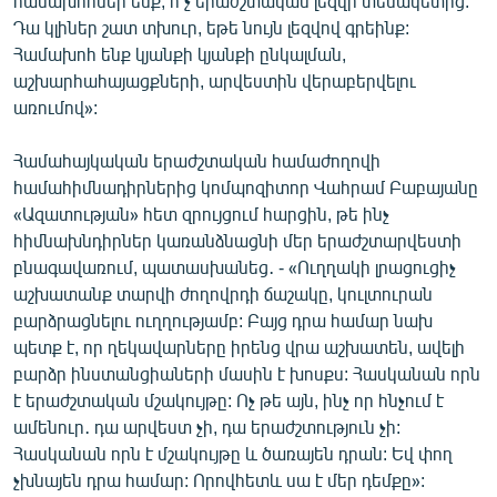
համախոհներ ենք, ո՛չ երաժշտական լեզվի տեսակետից:
Դա կլիներ շատ տխուր, եթե նույն լեզվով գրեինք:
Համախոհ ենք կյանքի կյանքի ընկալման,
աշխարհահայացքների, արվեստին վերաբերվելու
առումով»:
Համահայկական երաժշտական համաժողովի
համահիմնադիրներից կոմպոզիտոր Վահրամ Բաբայանը
«Ազատության» հետ զրույցում հարցին, թե ինչ
հիմնախնդիրներ կառանձնացնի մեր երաժշտարվեստի
բնագավառում, պատասխանեց․ - «Ուղղակի լրացուցիչ
աշխատանք տարվի ժողովրդի ճաշակը, կուլտուրան
բարձրացնելու ուղղությամբ: Բայց դրա համար նախ
պետք է, որ ղեկավարները իրենց վրա աշխատեն, ավելի
բարձր ինստանցիաների մասին է խոսքս: Հասկանան որն
է երաժշտական մշակույթը: Ոչ թե այն, ինչ որ հնչում է
ամենուր․ դա արվեստ չի, դա երաժշտություն չի:
Հասկանան որն է մշակույթը և ծառայեն դրան: Եվ փող
չխնայեն դրա համար: Որովհետև սա է մեր դեմքը»: