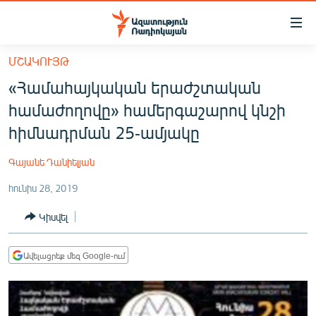
Մատչելիության
հղումներ
Անցնել
ՄՇԱԿՈՒՅԹ
հիմնական
ԱԶԱՏՈՒԹՅՈՒՆ TV
«Համահայկական երաժշտական
բովանդակությանը
ՀԱՅԱՍՏԱՆ
Անցնել
համաժողովը» համերգաշարով կնշի
հիմնական
ՔԱՂԱՔԱԿԱՆ
հիմնադրման 25-ամյակը
մենյուին
ԸՆՏՐՈՒԹՅՈՒՆՆԵՐ 2026
Որոնում
Գայանե Դանիելյան
ԻՐԱՎՈՒՆՔ
հունիս 28, 2019
ՀԱՍԱՐԱԿՈՒԹՅՈՒՆ
Կիսվել
ՏՆՏԵՍՈՒԹՅՈՒՆ
ՂԱՐԱԲԱՂ
Ավելացրեք մեզ Google-ում
ՊԱՏԵՐԱԶՄԻ 6 ՇԱԲԱԹՆԵՐԸ
ՏԱՐԱԾԱՇՐՋԱՆ