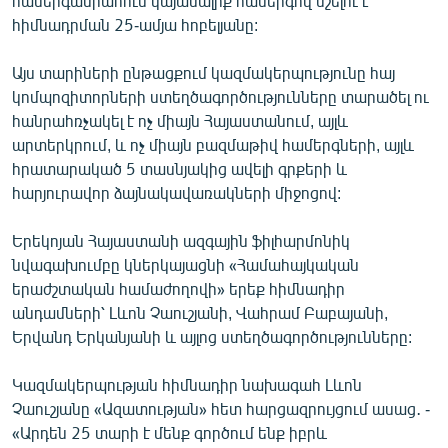
համերգասրահում կայանալիք համերգով նշելու է
English
հիմնադրման 25-ամյա հոբելյանը:
Русский
Այս տարիների ընթացքում կազմակերպությունը հայ
կոմպոզիտորների ստեղծագործությունները տարածել ու
ՀԵՏԵՎԵՔ ՄԵԶ
հանրահռչակել է ոչ միայն Հայաստանում, այլև
արտերկրում, և ոչ միայն բազմաթիվ համերգների, այլև
հրատարակած 5 տասնյակից ավելի գրքերի և
հարյուրավոր ձայնակավառակների միջոցով:
Երեկոյան Հայաստանի ազգային ֆիլհարմոնիկ
«Ազատության» բոլոր կայքերը
նվագախումբը կներկայացնի «Համահայկական
երաժշտական համաժողովի» երեք հիմնադիր
անդամների՝ Լևոն Չաուշյանի, Վահրամ Բաբայանի,
Երվանդ Երկանյանի և այլոց ստեղծագործությունները:
Կազմակերպության հիմնադիր նախագահ Լևոն
Չաուշյանը «Ազատության» հետ հարցազրույցում ասաց․ -
«Արդեն 25 տարի է մենք գործում ենք իբրև