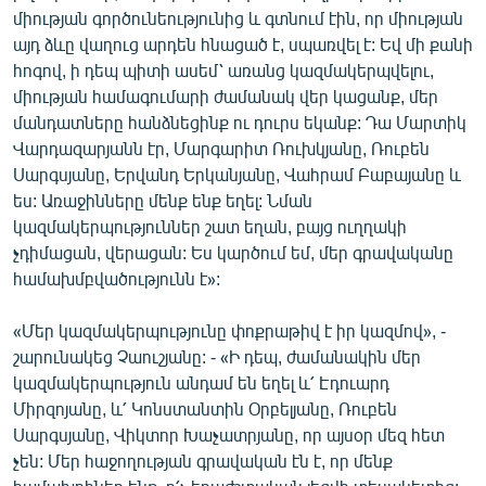
միության գործունեությունից և գտնում էին, որ միության
այդ ձևը վաղուց արդեն հնացած է, սպառվել է: Եվ մի քանի
հոգով, ի դեպ պիտի ասեմ՝ առանց կազմակերպվելու,
միության համագումարի ժամանակ վեր կացանք, մեր
մանդատները հանձնեցինք ու դուրս եկանք: Դա Մարտիկ
Վարդազարյանն էր, Մարգարիտ Ռուխկյանը, Ռուբեն
Սարգսյանը, Երվանդ Երկանյանը, Վահրամ Բաբայանը և
ես: Առաջինները մենք ենք եղել: Նման
կազմակերպություններ շատ եղան, բայց ուղղակի
չդիմացան, վերացան: Ես կարծում եմ, մեր գրավականը
համախմբվածությունն է»:
«Մեր կազմակերպությունը փոքրաթիվ է իր կազմով», -
շարունակեց Չաուշյանը: - «Ի դեպ, ժամանակին մեր
կազմակերպություն անդամ են եղել և՛ Էդուարդ
Միրզոյանը, և՛ Կոնստանտին Օրբելյանը, Ռուբեն
Սարգսյանը, Վիկտոր Խաչատրյանը, որ այսօր մեզ հետ
չեն: Մեր հաջողության գրավական էն է, որ մենք