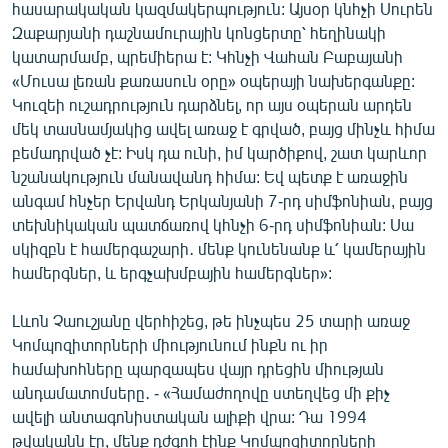
հասարակական կազմակերպություն: Այսօր կնհչի Սուրեն
Զաքարյանի դաշնամուրային կոնցերտը՝ հեղինակի
կատարմամբ, պրեմիերա է: Կհնչի Վահան Բաբայանի
«Մուսա լեռան քառասուն օրը» օպերայի նախերգանքը:
Կուզեի ուշադրություն դարձնել, որ այս օպերան արդեն
մեկ տասնամյակից ավել առաջ է գրված, բայց մինչև հիմա
բեմադրված չէ: Իսկ դա ունի, իմ կարծիքով, շատ կարևոր
նշանակություն մանավանդ հիմա: Եվ պետք է առաջին
անգամ հնչեր Երվանդ Երկանյանի 7-րդ սիմֆոնիան, բայց
տեխնիկական պատճառով կհնչի 6-րդ սիմֆոնիան: Սա
սկիզբն է համերգաշարի․ մենք կունենանք և՛ կամերային
համերգներ, և երգչախմբային համերգներ»:
Լևոն Չաուշյանը վերհիշեց, թե ինչպես 25 տարի առաջ
Կոմպոզիտորների միությունում ինքն ու իր
համախոհները պարզապես վայր դրեցին միության
անդամատոմսերը․ - «Համաժողովը ստեղվեց մի քիչ
ավելի անտագոնիստական ալիքի վրա: Դա 1994
թվականն էր, մենք դժգոհ էինք Կոմպոզիտորների