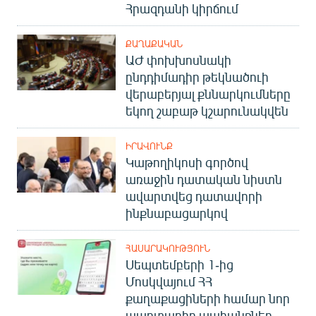
Հրազդանի կիրճում
ՔԱՂԱՔԱԿԱՆ
ԱԺ փոխխոսնակի
ընդդիմադիր թեկնածուի
վերաբերյալ քննարկումները
եկող շաբաթ կշարունակվեն
ԻՐԱՎՈՒՆՔ
Կաթողիկոսի գործով
առաջին դատական նիստն
ավարտվեց դատավորի
ինքնաբացարկով
ՀԱՍԱՐԱԿՈՒԹՅՈՒՆ
Սեպտեմբերի 1-ից
Մոսկվայում ՀՀ
քաղաքացիների համար նոր
պարտադիր պահանջներ