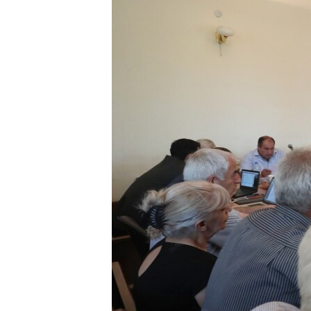
ՄԻՋԱԶԳԱՅԻՆ
ՄՇԱԿՈՒՅԹ
ՍՊՈՐՏ
ՄԵԿՆԱԲԱՆՈՒԹՅՈՒՆ
ՏՏ ԵՒ ԻՆՏԵՐՆԵՏ
ԿՈՐՈՆԱՎԻՐՈՒՍ
ԱՐԽԻՎ
ՏԵՍԱՆՅՈՒԹԵՐ
ԲԱՆԱՎԵՃ
ՁԳՏԵԼՈՎ ԼԱՎԱԳՈՒՅՆԻՆ
ՓՈԴՔԱՍԹ