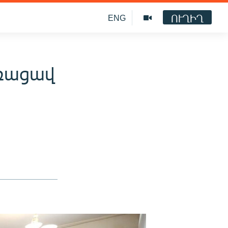
ՈՒՂԻՂ
ENG
եռացավ