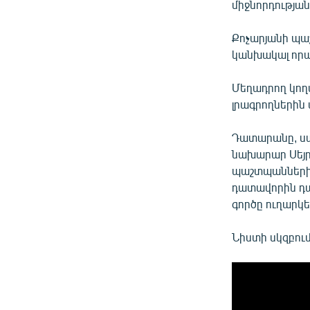
միջնորդության
Քոչարյանի պա
կանխակալ որա
Մեղադրող կողմ
լրագրողների
Դատարանը, սակ
նախարար Սեյր
պաշտպանների 
դատավորին դա
գործը ուղարկե
Նիստի սկզբու