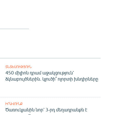
ՏՆՏԵՍՈՒԹՅՈՒՆ
450 միլիոն դրամ աջակցություն՝
ձկնաբույծներին. կլուծի՞ ոլորտի խնդիրները
ԻՐԱՎՈՒՆՔ
Ծառուկյանին նոր՝ 3-րդ մեղադրանքն է