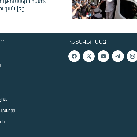
ությունների հետ».
ուգանվեց
Ր
ՀԵՏԵՎԵՔ ՄԵԶ
ն
ն
յուն
 խնդիր
ան