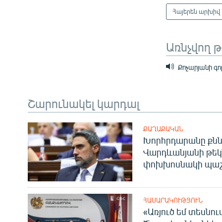
Հայերեն արխիվ
Առնչվող 
Քոչարյանի գ
Շարունակել կարդալ
ՔԱՂԱՔԱԿԱՆ
Խորհրդարանը քնն
Վարդևանյանի թեկ
փոխխոսնակի պաշ
ՀԱՍԱՐԱԿՈՒԹՅՈՒՆ
«Առյուծ եմ տեսնու