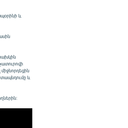
ապօրինի և
մասին
 նախկին
չատուրովի
 միջնորդեցին
ետապնդումը և
ղներին։