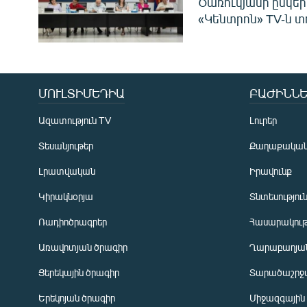
Ծառուկյանի ընկեր
«Կենտրոն» TV-ն տ
ՄՈՒԼՏԻՄԵԴԻԱ
ԲԱԺԻՆՆԵ
Ազատություն TV
Լուրեր
Տեսանյութեր
Քաղաքակա
Լրատվական
Իրավունք
Կիրակնօրյա
Տնտեսությու
Ռադիոծրագրեր
Հասարակութ
Առավոտյան ծրագիր
Ղարաբաղյան
Ցերեկային ծրագիր
Տարածաշրջ
Հայերեն
Երեկոյան ծրագիր
Միջազգային