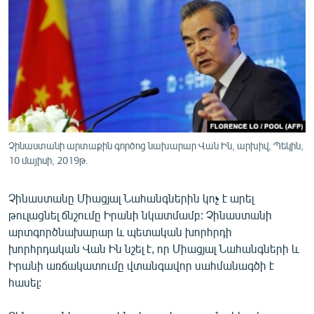
ՄԻՋԱԶԳԱՅԻՆ
ՄՇԱԿՈՒՅԹ
ՍՊՈՐՏ
ՄԵԿՆԱԲԱՆՈՒԹՅՈՒՆ
ՏՏ ԵՒ ԻՆՏԵՐՆԵՏ
ԿՈՐՈՆԱՎԻՐՈՒՍ
Չինաստանի արտաքին գործոց նախարար Վան Ին, արխիվ, Պեկին,
10 մայիսի, 2019թ.
ԱՐԽԻՎ
ՏԵՍԱՆՅՈՒԹԵՐ
Չինաստանը Միացյալ Նահանգներին կոչ է արել
ԲԱՆԱՎԵՃ
թուլացնել ճնշումը Իրանի նկատմամբ: Չինաստանի
արտգործնախարար և պետական խորհրդի
ՁԳՏԵԼՈՎ ԼԱՎԱԳՈՒՅՆԻՆ
խորհրդական Վան Ին նշել է, որ Միացյալ Նահանգների և
ՓՈԴՔԱՍԹ
Իրանի առճակատումը վտանգավոր սահմանագծի է
հասել:
Հայերեն