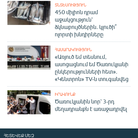
ՏՆՏԵՍՈՒԹՅՈՒՆ
450 միլիոն դրամ
աջակցություն՝
ձկնաբույծներին. կլուծի՞
ոլորտի խնդիրները
ՀԱՍԱՐԱԿՈՒԹՅՈՒՆ
«Առյուծ եմ տեսնում,
ասոցացնում եմ Ծառուկյանի
ընկերությունների հետ».
«Կենտրոն» TV-ն տուգանվեց
ԻՐԱՎՈՒՆՔ
Ծառուկյանին նոր՝ 3-րդ
մեղադրանքն է առաջադրվել
ՀԵՏԵՎԵՔ ՄԵԶ