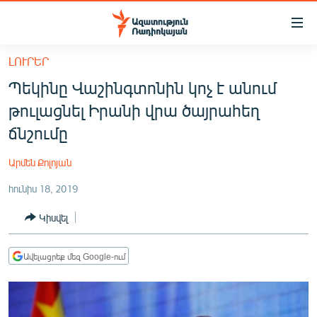
Մատչելիության
հղումներ
Անցնել
ԼՈՒՐԵՐ
հիմնական
ԱԶԱՏՈՒԹՅՈՒՆ TV
Պեկինը Վաշինգտոնին կոչ է անում
բովանդակությանը
ՀԱՅԱՍՏԱՆ
Անցնել
թուլացնել Իրանի վրա ծայրահեղ
հիմնական
ՔԱՂԱՔԱԿԱՆ
ճնշումը
մենյուին
ԸՆՏՐՈՒԹՅՈՒՆՆԵՐ 2026
Որոնում
Արմեն Քոլոյան
ԻՐԱՎՈՒՆՔ
հունիս 18, 2019
ՀԱՍԱՐԱԿՈՒԹՅՈՒՆ
Կիսվել
ՏՆՏԵՍՈՒԹՅՈՒՆ
ՂԱՐԱԲԱՂ
Ավելացրեք մեզ Google-ում
ՊԱՏԵՐԱԶՄԻ 6 ՇԱԲԱԹՆԵՐԸ
ՏԱՐԱԾԱՇՐՋԱՆ