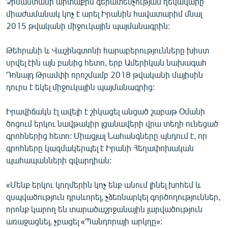
Չինաստանի արտաքին գերատեսչության ղեկավարը
English
միաժամանակ կոչ է արել Իրանին հավատարիմ մնալ
2015 թվականի միջուկային պայմանագրին:
Русский
Թեհրանի և Վաշինգտոնի հարաբերությունները խիստ
ՀԵՏԵՎԵՔ ՄԵԶ
սրվել էին այն բանից հետո, երբ Ամերիկան նախագահ
Դոնալդ Թրամփի որոշմամբ 2018 թվականի մայիսին
դուրս է եկել միջուկային պայմանագրից:
Իրավիճակն էլ ավելի է շիկացել անցած շաբաթ Օմանի
ծոցում երկու նավթակիր լցանավերի վրա տեղի ունեցած
«Ազատության» բոլոր կայքերը
գրոհներից հետո: Միացյալ Նահանգները պնդում է, որ
գրոհները կազմակերպել է Իրանի Հեղափոխական
պահապանների գվարդիան:
«Մենք երկու կողմերին կոչ ենք անում լինել խոհեմ և
զսպվածություն դրսևորել, չձեռնարկել գործողություններ,
որոնք կարող են տարածաշրջանային լարվածություն
առաջացնել, չբացել «Պանդորայի արկղը»: