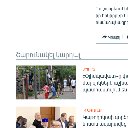
Դուշանբեում հ
իր երկիրը չի 
համաձայնագրի 
Կիսվել
Շարունակել կարդալ
ՍՊՈՐՏ
«Օլիմպավան»-ը փ
մարզիկներն աշխա
պատրաստվում են 
ԻՐԱՎՈՒՆՔ
Կաթողիկոսի գոր
նիստն ավարտվեց