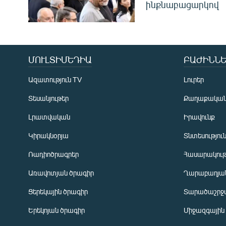
ինքնաբացարկով
ՄՈՒԼՏԻՄԵԴԻԱ
ԲԱԺԻՆՆԵ
Ազատություն TV
Լուրեր
Տեսանյութեր
Քաղաքակա
Լրատվական
Իրավունք
Կիրակնօրյա
Տնտեսությու
Ռադիոծրագրեր
Հասարակութ
Առավոտյան ծրագիր
Ղարաբաղյան
Ցերեկային ծրագիր
Տարածաշրջ
Հայերեն
Երեկոյան ծրագիր
Միջազգային
English