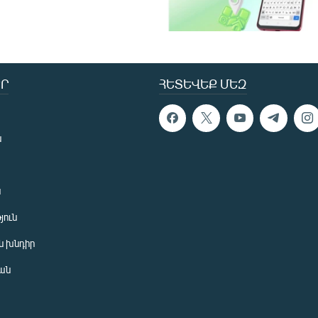
Ր
ՀԵՏԵՎԵՔ ՄԵԶ
ն
ն
յուն
 խնդիր
ան