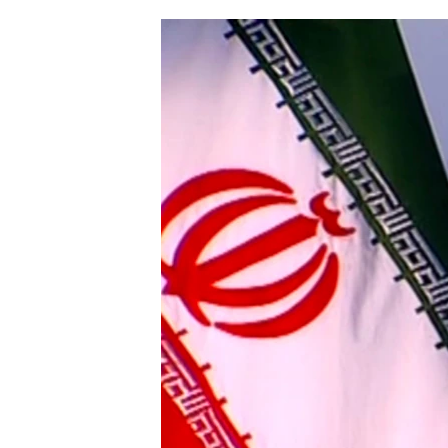
ՄԻՋԱԶԳԱՅԻՆ
ՄՇԱԿՈՒՅԹ
ՍՊՈՐՏ
ՄԵԿՆԱԲԱՆՈՒԹՅՈՒՆ
ՏՏ ԵՒ ԻՆՏԵՐՆԵՏ
ԿՈՐՈՆԱՎԻՐՈՒՍ
ԱՐԽԻՎ
ՏԵՍԱՆՅՈՒԹԵՐ
ԲԱՆԱՎԵՃ
ՁԳՏԵԼՈՎ ԼԱՎԱԳՈՒՅՆԻՆ
ՓՈԴՔԱՍԹ