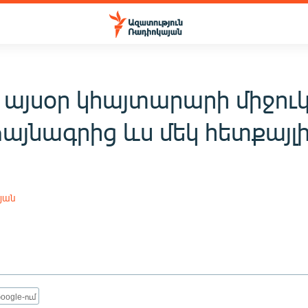
 այսօր կհայտարարի միջու
այնագրից ևս մեկ հետքայլ
յան
oogle-ում