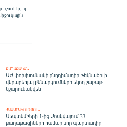
նշում էր, որ
միջուկային
ՔԱՂԱՔԱԿԱՆ
ԱԺ փոխխոսնակի ընդդիմադիր թեկնածուի
վերաբերյալ քննարկումները եկող շաբաթ
կշարունակվեն
ՀԱՍԱՐԱԿՈՒԹՅՈՒՆ
Սեպտեմբերի 1-ից Մոսկվայում ՀՀ
քաղաքացիների համար նոր պարտադիր