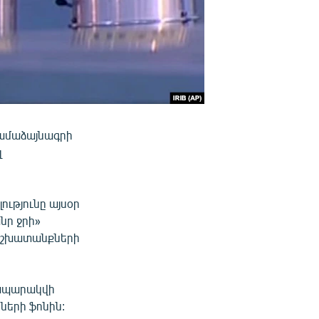
համաձայնագրի
լ
ւթյունը այսօր
նր ջրի»
աշխատանքների
րապարակվի
ների ֆոնին: