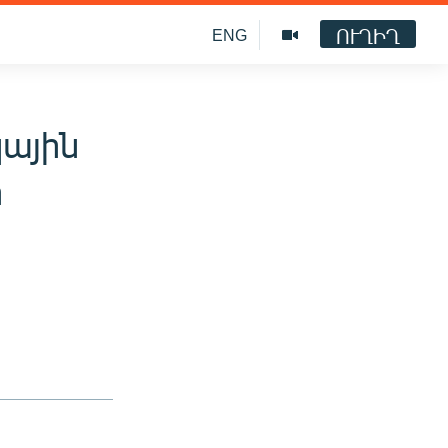
ՈՒՂԻՂ
ENG
կային
ի