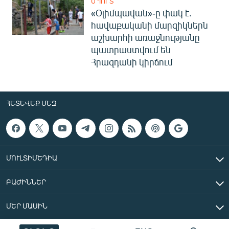
ՍՊՈՐՏ
«Օլիմպավան»-ը փակ է.
հավաքականի մարզիկներն
աշխարհի առաջնությանը
պատրաստվում են
Հրազդանի կիրճում
ՀԵՏԵՎԵՔ ՄԵԶ
ՄՈՒԼՏԻՄԵԴԻԱ
ԲԱԺԻՆՆԵՐ
ՄԵՐ ՄԱՍԻՆ