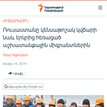
Մատչելիության
հղումներ
Անցնել
ՄԻՋԱԶԳԱՅԻՆ
հիմնական
ԱԶԱՏՈՒԹՅՈՒՆ TV
Ռուսաստանը կենսաթոշակ կվճարի
բովանդակությանը
ՀԱՅԱՍՏԱՆ
Անցնել
նաև երկրից հեռացած
հիմնական
ՔԱՂԱՔԱԿԱՆ
աշխատանքային միգրանտներին
մենյուին
ԸՆՏՐՈՒԹՅՈՒՆՆԵՐ 2026
Որոնում
Հրաչ Մելքումյան
ԻՐԱՎՈՒՆՔ
հունիս 14, 2019
ՀԱՍԱՐԱԿՈՒԹՅՈՒՆ
Կիսվել
ՏՆՏԵՍՈՒԹՅՈՒՆ
ՂԱՐԱԲԱՂ
Ավելացրեք մեզ Google-ում
ՊԱՏԵՐԱԶՄԻ 6 ՇԱԲԱԹՆԵՐԸ
ՏԱՐԱԾԱՇՐՋԱՆ