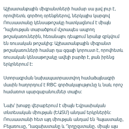
English
Աշխատանքային միգրանտների համար սա լավ լուր է,
որովհետև գործող օրենքներով, ներկայիս կարգով
Русский
Ռուսաստանը կենսաթոշակը հատկացնում է միայն
Դաշնության տարածքում մշտապես ապրող
ՀԵՏԵՎԵՔ ՄԵԶ
թոշակառուներին, հեռանալու դեպքում նրանք զրկվում
են ռուսական թոշակից: Աշխատանքային միգրանտ
թոշակառուների համար դա զգալի կորուստ է, որովհետև
ռուսական կենսաթոշակը ավելի բարձր է, քան իրենց
երկրներում է:
«Ազատության» բոլոր կայքերը
Ստորագրման նախապատրաստվող համաձայնագրի
մասին հաղորդում է RBC գործակալությունը և նաև որոշ
համառոտ պարզաբանումներ տալիս:
Նախ՝ խոսքը վերաբերում է միայն Եվրասիական
տնտեսական միության (ԵԱՏՄ) անդամ երկրներին:
Ռուսաստանի հետ այդ միության անդամ են Հայաստանը,
Բելառուսը, Ղազախստանը և Ղրղըզստանը․ միայն այս