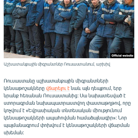
ՄԻՋԱԶԳԱՅԻՆ
ՄՇԱԿՈՒՅԹ
ՍՊՈՐՏ
ՄԵԿՆԱԲԱՆՈՒԹՅՈՒՆ
ՏՏ ԵՒ ԻՆՏԵՐՆԵՏ
ԿՈՐՈՆԱՎԻՐՈՒՍ
Աշխատանքային միգրանտներ Ռուսաստանում, արխիվ
ԱՐԽԻՎ
Ռուսաստանը աշխատանքային միգրանտների
ՏԵՍԱՆՅՈՒԹԵՐ
կենսաթոշակները
վճարելու է
նաև այն դեպքում, երբ
ԲԱՆԱՎԵՃ
նրանք հեռանան Ռուսաստանից: Սա նախատեսված է
ստորագրման նախապատրաստվող փաստաթղթով, որը
ՁԳՏԵԼՈՎ ԼԱՎԱԳՈՒՅՆԻՆ
կոչվում է «Եվրասիական տնտեսական միությունում
ՓՈԴՔԱՍԹ
կենսաթոշակների ապահովման համաձայնագիր»: Նոր
պայմանագրում փոխվում է կենսաթոշակների վճարման
սխեման:
Հայերեն