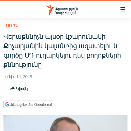
Մատչելիության
հղումներ
Անցնել
ԼՈՒՐԵՐ
հիմնական
ԱԶԱՏՈՒԹՅՈՒՆ TV
Վերաքննիչն այսօր կշարունակի
բովանդակությանը
ՀԱՅԱՍՏԱՆ
Անցնել
Քոչարյանին կալանքից ազատելու և
հիմնական
ՔԱՂԱՔԱԿԱՆ
գործը ՍԴ ուղարկելու դեմ բողոքների
մենյուին
ԸՆՏՐՈՒԹՅՈՒՆՆԵՐ 2026
քննությունը
Որոնում
ԻՐԱՎՈՒՆՔ
հունիս 14, 2019
ՀԱՍԱՐԱԿՈՒԹՅՈՒՆ
Կիսվել
ՏՆՏԵՍՈՒԹՅՈՒՆ
ՂԱՐԱԲԱՂ
Ավելացրեք մեզ Google-ում
ՊԱՏԵՐԱԶՄԻ 6 ՇԱԲԱԹՆԵՐԸ
ՏԱՐԱԾԱՇՐՋԱՆ