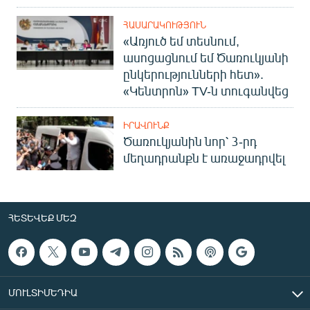
ՀԱՍԱՐԱԿՈՒԹՅՈՒՆ
«Առյուծ եմ տեսնում,
ասոցացնում եմ Ծառուկյանի
ընկերությունների հետ».
«Կենտրոն» TV-ն տուգանվեց
ԻՐԱՎՈՒՆՔ
Ծառուկյանին նոր՝ 3-րդ
մեղադրանքն է առաջադրվել
ՀԵՏԵՎԵՔ ՄԵԶ
ՄՈՒԼՏԻՄԵԴԻԱ