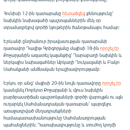
English
Հունիսի 12-ին դատարանը
հետաձգեց
քննությունը՝
Русский
նախկին նախագահի պաշտպաններին մեկ օր
տրամադրելով գործի նյութերին ծանոթանալու համար։
ՀԵՏԵՎԵՔ ՄԵԶ
Երևանի ընդհանուր իրավասության դատարանի
դատավոր Դավիթ Գրիգորյանը մայիսի 18-ին
որոշել էր
Քոչարյանին ազատել կալանքից՝ Ղարաբաղի նախկին և
ներկայիս նախագահներ Արկադի Ղուկասյանի և Բակո
Սահակյանի անձնական երաշխավորությամբ:
«Ազատության» բոլոր կայքերը
Երկու օր անց՝ մայիսի 20-ին նույն դատավորը
որոշել էր
կասեցնել Ռոբերտ Քոչարյանի և մյուս նախկին
բարձրաստիճան պաշտոնյաների գործի վարույթն ու այն
ուղարկել Սահմանադրական դատարան` պարզելու
առաջադրված մեղադրանքների
համապատասխանությունը Սահմանադրության
պահանջներին: Դատախազությունը և տուժող կողմի