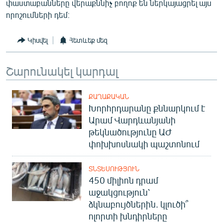
փաստաբանները վերաքննիչ բողոք են ներկայացրել այս
որոշումների դեմ։
Կիսվել
Հետևեք մեզ
Շարունակել կարդալ
ՔԱՂԱՔԱԿԱՆ
Խորհրդարանը քննարկում է
Արամ Վարդևանյանի
թեկնածությունը ԱԺ
փոխխոսնակի պաշտոնում
ՏՆՏԵՍՈՒԹՅՈՒՆ
450 միլիոն դրամ
աջակցություն՝
ձկնաբույծներին. կլուծի՞
ոլորտի խնդիրները