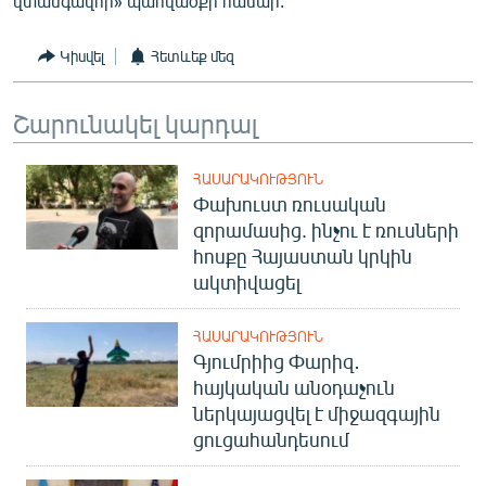
վտանգավոր» պահվածքի համար:
English
Կիսվել
Հետևեք մեզ
Русский
Շարունակել կարդալ
ՀԵՏԵՎԵՔ ՄԵԶ
ՀԱՍԱՐԱԿՈՒԹՅՈՒՆ
Փախուստ ռուսական
զորամասից. ինչու է ռուսների
հոսքը Հայաստան կրկին
«Ազատության» բոլոր կայքերը
ակտիվացել
ՀԱՍԱՐԱԿՈՒԹՅՈՒՆ
Գյումրիից Փարիզ․
հայկական անօդաչուն
ներկայացվել է միջազգային
ցուցահանդեսում