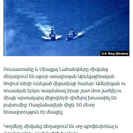
ՄԻՋԱԶԳԱՅԻՆ
ՄՇԱԿՈՒՅԹ
ՍՊՈՐՏ
ՄԵԿՆԱԲԱՆՈՒԹՅՈՒՆ
ՏՏ ԵՒ ԻՆՏԵՐՆԵՏ
ԿՈՐՈՆԱՎԻՐՈՒՍ
Ռուսաստանը և Միացյալ Նահանգները միմյանց
ԱՐԽԻՎ
մեղադրում են այսօր առավոտյան Արևելաչինական
ՏԵՍԱՆՅՈՒԹԵՐ
ծովում տեղի ունեցած միջադեպի համար: Ամերիկյան ու
ռուսական երկու ռազմանավ իրար շատ մոտ շաժվել ու
ԲԱՆԱՎԵՃ
միայն արտակարգ միջոցների դիմելով խուսափել են
ՁԳՏԵԼՈՎ ԼԱՎԱԳՈՒՅՆԻՆ
բախումից: Ռազմանավերի միջև 50 մետր
հեռավորություն էր մնացել:
ՓՈԴՔԱՍԹ
Կողմերը միմյանց մեղադրում են «ոչ պրոֆեսիոնալ և
Հայերեն