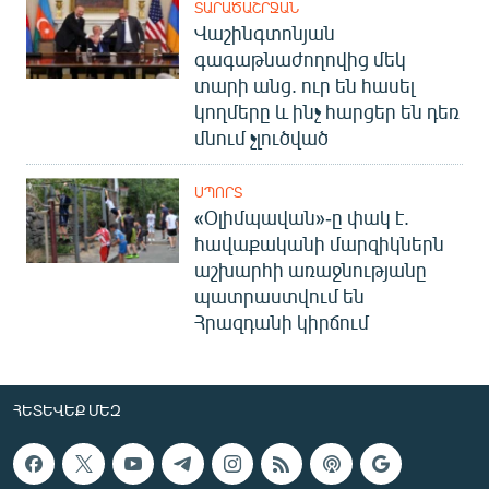
ՏԱՐԱԾԱՇՐՋԱՆ
Վաշինգտոնյան
գագաթնաժողովից մեկ
տարի անց. ուր են հասել
կողմերը և ինչ հարցեր են դեռ
մնում չլուծված
ՍՊՈՐՏ
«Օլիմպավան»-ը փակ է.
հավաքականի մարզիկներն
աշխարհի առաջնությանը
պատրաստվում են
Հրազդանի կիրճում
ՀԵՏԵՎԵՔ ՄԵԶ