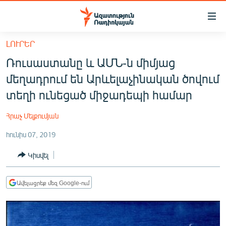
Մատչելիության
հղումներ
Անցնել
ԼՈՒՐԵՐ
հիմնական
ԱԶԱՏՈՒԹՅՈՒՆ TV
Ռուսաստանը և ԱՄՆ-ն միմյաց
բովանդակությանը
ՀԱՅԱՍՏԱՆ
Անցնել
մեղադրում են Արևելաչինական ծովում
հիմնական
ՔԱՂԱՔԱԿԱՆ
տեղի ունեցած միջադեպի համար
մենյուին
ԸՆՏՐՈՒԹՅՈՒՆՆԵՐ 2026
Որոնում
Հրաչ Մելքումյան
ԻՐԱՎՈՒՆՔ
հունիս 07, 2019
ՀԱՍԱՐԱԿՈՒԹՅՈՒՆ
Կիսվել
ՏՆՏԵՍՈՒԹՅՈՒՆ
ՂԱՐԱԲԱՂ
Ավելացրեք մեզ Google-ում
ՊԱՏԵՐԱԶՄԻ 6 ՇԱԲԱԹՆԵՐԸ
ՏԱՐԱԾԱՇՐՋԱՆ