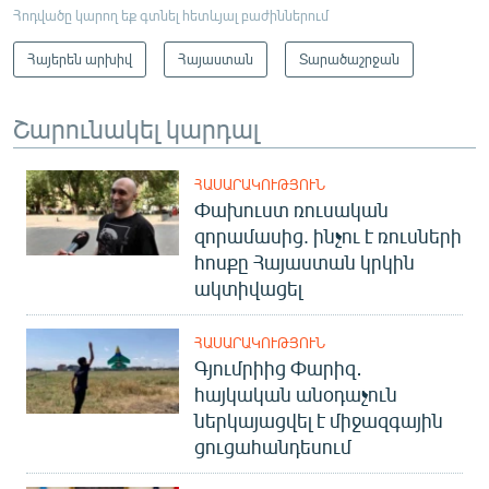
Հոդվածը կարող եք գտնել հետևյալ բաժիններում
Հայերեն արխիվ
Հայաստան
Տարածաշրջան
Շարունակել կարդալ
ՀԱՍԱՐԱԿՈՒԹՅՈՒՆ
Փախուստ ռուսական
զորամասից. ինչու է ռուսների
հոսքը Հայաստան կրկին
ակտիվացել
ՀԱՍԱՐԱԿՈՒԹՅՈՒՆ
Գյումրիից Փարիզ․
հայկական անօդաչուն
ներկայացվել է միջազգային
ցուցահանդեսում