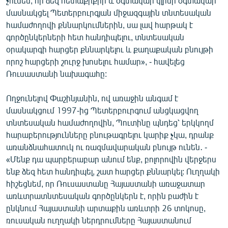
չունեմ, որ ձեզ հետաքրքիր և օգտակար կլինի օգտակար
English
մասնակցել Պետերբուրգյան միջազգային տնտեսական
համաժողովի քննարկումներին, սա լավ հարթակ է
Русский
գործընկերների հետ հանդիպելու, տնտեսական
օրակարգի հարցեր քննարկելու և քաղաքական բնույթի
ՀԵՏԵՎԵՔ ՄԵԶ
որոշ հարցերի շուրջ խոսելու համար», - հավելեց
Ռուսաստանի նախագահը:
Ողջունելով Փաշինյանին, ով առաջին անգամ է
մասնակցում 1997-ից Պետերբուրգում անցկացվող
տնտեսական համաժողովին, Պուտինը պնդեց՝ երկկողմ
«Ազատության» բոլոր կայքերը
հարաբերությունները բնութագրելու կարիք չկա, դրանք
առանձնահատուկ ու ռազմավարական բնույթ ունեն․ -
«Մենք դա պարբերաբար անում ենք, բոլորովին վերջերս
ենք ձեզ հետ հանդիպել, շատ հարցեր քննարկել: Ուղղակի
հիշեցնեմ, որ Ռուսաստանը Հայաստանի առաջատար
առևտրատնտեսական գործընկերն է, որին բաժին է
ընկնում Հայաստանի արտաքին առևտրի 26 տոկոսը,
ռուսական ուղղակի ներդրումները Հայաստանում