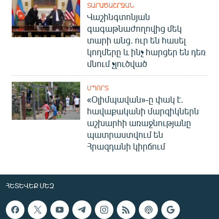
ՏԱՐԱԾԱՇՐՋԱՆ
Վաշինգտոնյան
գագաթնաժողովից մեկ
տարի անց. ուր են հասել
կողմերը և ինչ հարցեր են դեռ
մնում չլուծված
ՍՊՈՐՏ
«Օլիմպավան»-ը փակ է.
հավաքականի մարզիկներն
աշխարհի առաջնությանը
պատրաստվում են
Հրազդանի կիրճում
ՀԵՏԵՎԵՔ ՄԵԶ