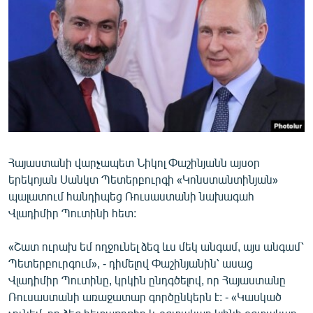
ՄԻՋԱԶԳԱՅԻՆ
ՄՇԱԿՈՒՅԹ
ՍՊՈՐՏ
ՄԵԿՆԱԲԱՆՈՒԹՅՈՒՆ
ՏՏ ԵՒ ԻՆՏԵՐՆԵՏ
ԿՈՐՈՆԱՎԻՐՈՒՍ
Հայաստանի վարչապետ Նիկոլ Փաշինյանն այսօր
ԱՐԽԻՎ
երեկոյան Սանկտ Պետերբուրգի «Կոնստանտինյան»
ՏԵՍԱՆՅՈՒԹԵՐ
պալատում հանդիպեց Ռուսաստանի նախագահ
Վլադիմիր Պուտինի հետ:
ԲԱՆԱՎԵՃ
ՁԳՏԵԼՈՎ ԼԱՎԱԳՈՒՅՆԻՆ
«Շատ ուրախ եմ ողջունել ձեզ ևս մեկ անգամ, այս անգամ՝
Պետերբուրգում», - դիմելով Փաշինյանին՝ ասաց
ՓՈԴՔԱՍԹ
Վլադիմիր Պուտինը, կրկին ընդգծելով, որ Հայաստանը
Ռուսաստանի առաջատար գործընկերն է: - «Կասկած
Հայերեն