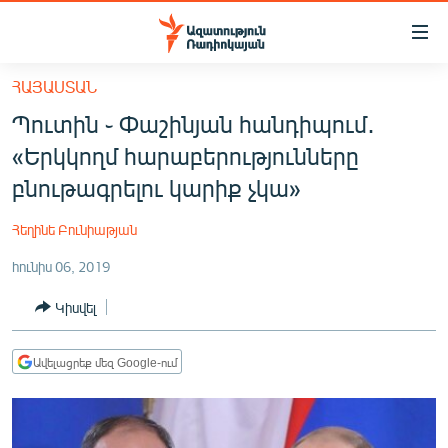
Մատչելիության
հղումներ
Անցնել
ՀԱՅԱՍՏԱՆ
հիմնական
ԱԶԱՏՈՒԹՅՈՒՆ TV
Պուտին ֊ Փաշինյան հանդիպում․
բովանդակությանը
ՀԱՅԱՍՏԱՆ
Անցնել
«Երկկողմ հարաբերությունները
հիմնական
ՔԱՂԱՔԱԿԱՆ
բնութագրելու կարիք չկա»
մենյուին
ԸՆՏՐՈՒԹՅՈՒՆՆԵՐ 2026
Որոնում
Հեղինե Բունիաթյան
ԻՐԱՎՈՒՆՔ
հունիս 06, 2019
ՀԱՍԱՐԱԿՈՒԹՅՈՒՆ
Կիսվել
ՏՆՏԵՍՈՒԹՅՈՒՆ
ՂԱՐԱԲԱՂ
Ավելացրեք մեզ Google-ում
ՊԱՏԵՐԱԶՄԻ 6 ՇԱԲԱԹՆԵՐԸ
ՏԱՐԱԾԱՇՐՋԱՆ