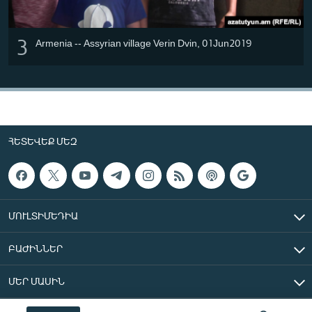
3
Armenia -- Assyrian village Verin Dvin, 01Jun2019
ՀԵՏԵՎԵՔ ՄԵԶ
ՄՈՒԼՏԻՄԵԴԻԱ
ԲԱԺԻՆՆԵՐ
ՄԵՐ ՄԱՍԻՆ