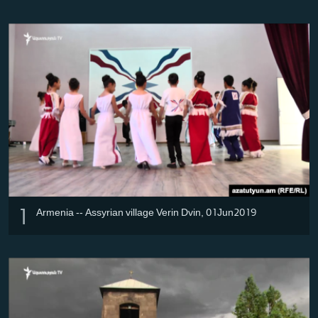
ՄԻՋԱԶԳԱՅԻՆ
ՄՇԱԿՈՒՅԹ
ՍՊՈՐՏ
ՄԵԿՆԱԲԱՆՈՒԹՅՈՒՆ
ՏՏ ԵՒ ԻՆՏԵՐՆԵՏ
ԿՈՐՈՆԱՎԻՐՈՒՍ
ԱՐԽԻՎ
ՏԵՍԱՆՅՈՒԹԵՐ
1
Armenia -- Assyrian village Verin Dvin, 01Jun2019
ԲԱՆԱՎԵՃ
ՁԳՏԵԼՈՎ ԼԱՎԱԳՈՒՅՆԻՆ
ՓՈԴՔԱՍԹ
Հայերեն