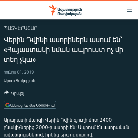
Մատչելիության
հղումներ
Անցնել
ՊԱՏԿԵՐԱՇԱՐ
հիմնական
ԱԶԱՏՈՒԹՅՈՒՆ TV
Վերին Դվինի ասորիներն ասում են՝
բովանդակությանը
ՀԱՅԱՍՏԱՆ
Անցնել
«Հայաստանի նման ապրուստ ոչ մի
հիմնական
ՔԱՂԱՔԱԿԱՆ
տեղ չկա»
մենյուին
ԸՆՏՐՈՒԹՅՈՒՆՆԵՐ 2026
Որոնում
հունիս 01, 2019
ԻՐԱՎՈՒՆՔ
Արուս Հակոբյան
ՀԱՍԱՐԱԿՈՒԹՅՈՒՆ
Կիսվել
ՏՆՏԵՍՈՒԹՅՈՒՆ
Ավելացրեք մեզ Google-ում
ՂԱՐԱԲԱՂ
Արարատի մարզի Վերին Դվին գյուղի մոտ 2400
ՊԱՏԵՐԱԶՄԻ 6 ՇԱԲԱԹՆԵՐԸ
բնակիչներից 2000-ը ասորի են։ Ապրում են ասորական
ՏԱՐԱԾԱՇՐՋԱՆ
ավանդույթներով, իրենց երգ ու տաղով։