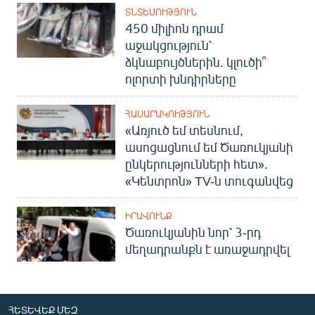
ՏՆՏԵՍՈՒԹՅՈՒՆ
450 միլիոն դրամ
աջակցություն՝
ձկնաբույծներին. կլուծի՞
ոլորտի խնդիրները
ՀԱՍԱՐԱԿՈՒԹՅՈՒՆ
«Առյուծ եմ տեսնում,
ասոցացնում եմ Ծառուկյանի
ընկերությունների հետ».
«Կենտրոն» TV-ն տուգանվեց
ԻՐԱՎՈՒՆՔ
Ծառուկյանին նոր՝ 3-րդ
մեղադրանքն է առաջադրվել
ՀԵՏԵՎԵՔ ՄԵԶ