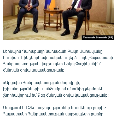
ՄԻՋԱԶԳԱՅԻՆ
ՄՇԱԿՈՒՅԹ
ՍՊՈՐՏ
ՄԵԿՆԱԲԱՆՈՒԹՅՈՒՆ
ՏՏ ԵՒ ԻՆՏԵՐՆԵՏ
Լեռնային Ղարաբաղի նախագահ Բակո Սահակյանը
ԿՈՐՈՆԱՎԻՐՈՒՍ
հունիսի 1-ին շնորհավորական ուղերձ է հղել Հայաստանի
ԱՐԽԻՎ
Հանրապետության վարչապետ Նիկոլ Փաշինյանին`
ծննդյան օրվա կապակցությամբ:
ՏԵՍԱՆՅՈՒԹԵՐ
ԲԱՆԱՎԵՃ
«Արցախի Հանրապետության ժողովրդի,
իշխանությունների և անձամբ իմ անունից ջերմորեն
ՁԳՏԵԼՈՎ ԼԱՎԱԳՈՒՅՆԻՆ
շնորհավորում եմ Ձեզ ծննդյան օրվա կապակցությամբ:
ՓՈԴՔԱՍԹ
Մաղթում եմ Ձեզ հաջողություններ և ամենայն բարիք
Հայերեն
Հայաստանի Հանրապետության վարչապետի բարձր