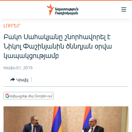
Մատչելիության
հղումներ
Անցնել
ԼՈՒՐԵՐ
հիմնական
ԱԶԱՏՈՒԹՅՈՒՆ TV
Բակո Սահակյանը շնորհավորել է
բովանդակությանը
ՀԱՅԱՍՏԱՆ
Անցնել
Նիկոլ Փաշինյանին ծննդյան օրվա
հիմնական
ՔԱՂԱՔԱԿԱՆ
կապակցությամբ
մենյուին
ԸՆՏՐՈՒԹՅՈՒՆՆԵՐ 2026
Որոնում
հունիս 01, 2019
ԻՐԱՎՈՒՆՔ
Կիսվել
ՀԱՍԱՐԱԿՈՒԹՅՈՒՆ
ՏՆՏԵՍՈՒԹՅՈՒՆ
Ավելացրեք մեզ Google-ում
ՂԱՐԱԲԱՂ
ՊԱՏԵՐԱԶՄԻ 6 ՇԱԲԱԹՆԵՐԸ
ՏԱՐԱԾԱՇՐՋԱՆ