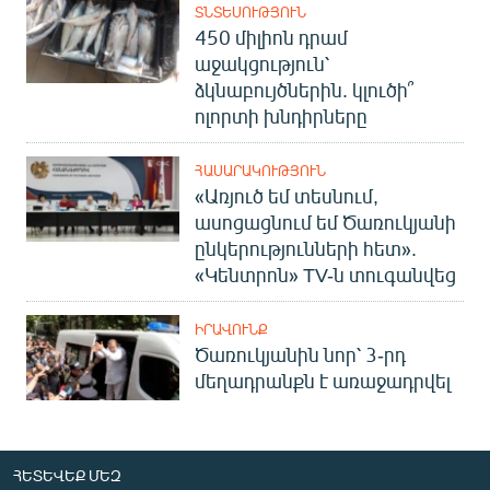
ՏՆՏԵՍՈՒԹՅՈՒՆ
450 միլիոն դրամ
աջակցություն՝
ձկնաբույծներին. կլուծի՞
ոլորտի խնդիրները
ՀԱՍԱՐԱԿՈՒԹՅՈՒՆ
«Առյուծ եմ տեսնում,
ասոցացնում եմ Ծառուկյանի
ընկերությունների հետ».
«Կենտրոն» TV-ն տուգանվեց
ԻՐԱՎՈՒՆՔ
Ծառուկյանին նոր՝ 3-րդ
մեղադրանքն է առաջադրվել
ՀԵՏԵՎԵՔ ՄԵԶ