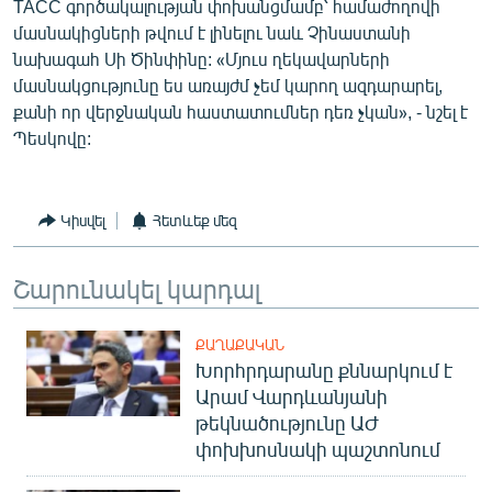
TACC գործակալության փոխանցմամբ՝ համաժողովի
English
մասնակիցների թվում է լինելու նաև Չինաստանի
նախագահ Սի Ծինփինը: «Մյուս ղեկավարների
Русский
մասնակցությունը ես առայժմ չեմ կարող ազդարարել,
քանի որ վերջնական հաստատումներ դեռ չկան», - նշել է
ՀԵՏԵՎԵՔ ՄԵԶ
Պեսկովը:
Կիսվել
Հետևեք մեզ
«Ազատության» բոլոր կայքերը
Շարունակել կարդալ
ՔԱՂԱՔԱԿԱՆ
Խորհրդարանը քննարկում է
Արամ Վարդևանյանի
թեկնածությունը ԱԺ
փոխխոսնակի պաշտոնում