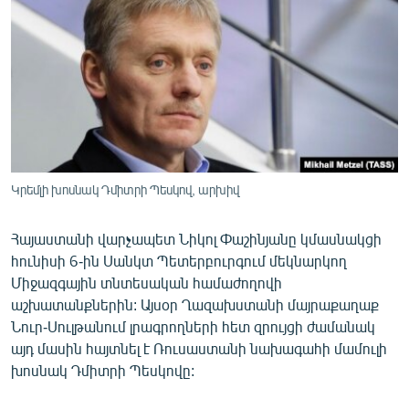
ՄԻՋԱԶԳԱՅԻՆ
ՄՇԱԿՈՒՅԹ
ՍՊՈՐՏ
ՄԵԿՆԱԲԱՆՈՒԹՅՈՒՆ
ՏՏ ԵՒ ԻՆՏԵՐՆԵՏ
ԿՈՐՈՆԱՎԻՐՈՒՍ
Կրեմլի խոսնակ Դմիտրի Պեսկով, արխիվ
ԱՐԽԻՎ
Հայաստանի վարչապետ Նիկոլ Փաշինյանը կմասնակցի
ՏԵՍԱՆՅՈՒԹԵՐ
հունիսի 6-ին Սանկտ Պետերբուրգում մեկնարկող
ԲԱՆԱՎԵՃ
Միջազգային տնտեսական համաժողովի
աշխատանքներին: Այսօր Ղազախստանի մայրաքաղաք
ՁԳՏԵԼՈՎ ԼԱՎԱԳՈՒՅՆԻՆ
Նուր-Սուլթանում լրագրողների հետ զրույցի ժամանակ
ՓՈԴՔԱՍԹ
այդ մասին հայտնել է Ռուսաստանի նախագահի մամուլի
խոսնակ Դմիտրի Պեսկովը:
Հայերեն