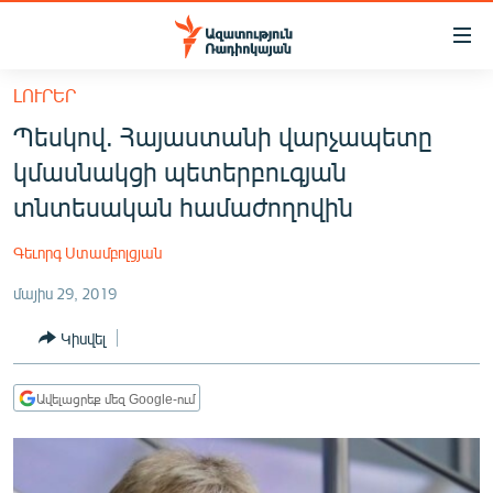
Մատչելիության
հղումներ
Անցնել
ԼՈՒՐԵՐ
հիմնական
ԱԶԱՏՈՒԹՅՈՒՆ TV
Պեսկով. Հայաստանի վարչապետը
բովանդակությանը
ՀԱՅԱՍՏԱՆ
Անցնել
կմասնակցի պետերբուգյան
հիմնական
ՔԱՂԱՔԱԿԱՆ
տնտեսական համաժողովին
մենյուին
ԸՆՏՐՈՒԹՅՈՒՆՆԵՐ 2026
Որոնում
Գեւորգ Ստամբոլցյան
ԻՐԱՎՈՒՆՔ
մայիս 29, 2019
ՀԱՍԱՐԱԿՈՒԹՅՈՒՆ
Կիսվել
ՏՆՏԵՍՈՒԹՅՈՒՆ
ՂԱՐԱԲԱՂ
Ավելացրեք մեզ Google-ում
ՊԱՏԵՐԱԶՄԻ 6 ՇԱԲԱԹՆԵՐԸ
ՏԱՐԱԾԱՇՐՋԱՆ