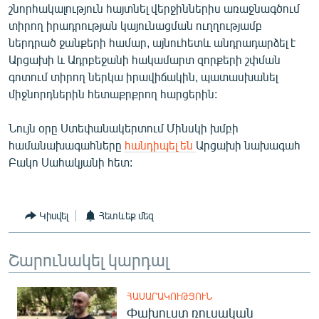
շնորհակալություն հայտնել վերջիններիս առաջնագծում
English
տիրող իրադրության կայունացման ուղղությամբ
Русский
ներդրած ջանքերի համար, այնուհետև անդրադարձել է
Արցախի և Ադրբեջանի հակամարտ զորքերի շփման
գոտում տիրող ներկա իրավիճակին, պատասխանել
ՀԵՏԵՎԵՔ ՄԵԶ
միջնորդներին հետաքրքրող հարցերին:
Նույն օրը Ստեփանակերտում Մինսկի խմբի
համանախագահները
հանդիպել են
Արցախի նախագահ
Բակո Սահակյանի հետ:
«Ազատության» բոլոր կայքերը
Կիսվել
Հետևեք մեզ
Շարունակել կարդալ
ՀԱՍԱՐԱԿՈՒԹՅՈՒՆ
Փախուստ ռուսական