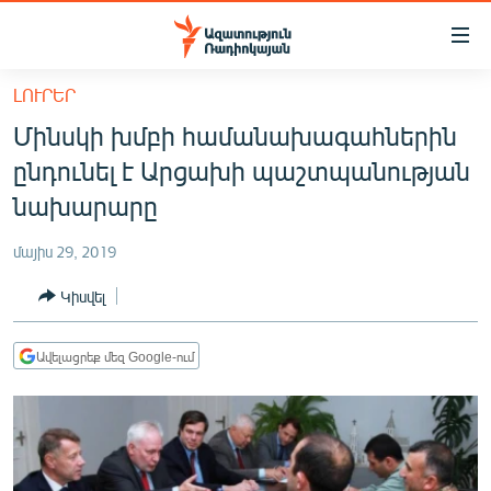
Մատչելիության
հղումներ
Անցնել
ԼՈՒՐԵՐ
հիմնական
ԱԶԱՏՈՒԹՅՈՒՆ TV
Մինսկի խմբի համանախագահներին
բովանդակությանը
ՀԱՅԱՍՏԱՆ
Անցնել
ընդունել է Արցախի պաշտպանության
հիմնական
ՔԱՂԱՔԱԿԱՆ
նախարարը
մենյուին
ԸՆՏՐՈՒԹՅՈՒՆՆԵՐ 2026
Որոնում
մայիս 29, 2019
ԻՐԱՎՈՒՆՔ
Կիսվել
ՀԱՍԱՐԱԿՈՒԹՅՈՒՆ
ՏՆՏԵՍՈՒԹՅՈՒՆ
Ավելացրեք մեզ Google-ում
ՂԱՐԱԲԱՂ
ՊԱՏԵՐԱԶՄԻ 6 ՇԱԲԱԹՆԵՐԸ
ՏԱՐԱԾԱՇՐՋԱՆ