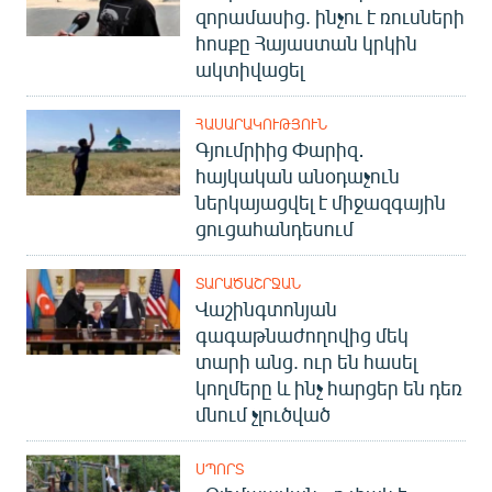
զորամասից. ինչու է ռուսների
հոսքը Հայաստան կրկին
ակտիվացել
ՀԱՍԱՐԱԿՈՒԹՅՈՒՆ
Գյումրիից Փարիզ․
հայկական անօդաչուն
ներկայացվել է միջազգային
ցուցահանդեսում
ՏԱՐԱԾԱՇՐՋԱՆ
Վաշինգտոնյան
գագաթնաժողովից մեկ
տարի անց. ուր են հասել
կողմերը և ինչ հարցեր են դեռ
մնում չլուծված
ՍՊՈՐՏ