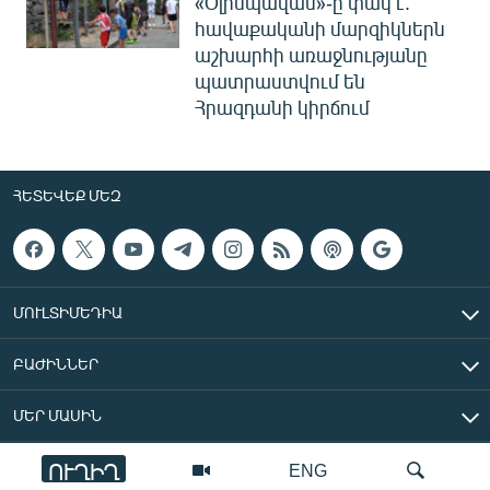
«Օլիմպավան»-ը փակ է.
հավաքականի մարզիկներն
աշխարհի առաջնությանը
պատրաստվում են
Հրազդանի կիրճում
ՀԵՏԵՎԵՔ ՄԵԶ
ՄՈՒԼՏԻՄԵԴԻԱ
ԲԱԺԻՆՆԵՐ
ՄԵՐ ՄԱՍԻՆ
ՈՒՂԻՂ
ENG
«Ազատ Եվրոպա/Ազատություն» ռադիոկայան © 2026