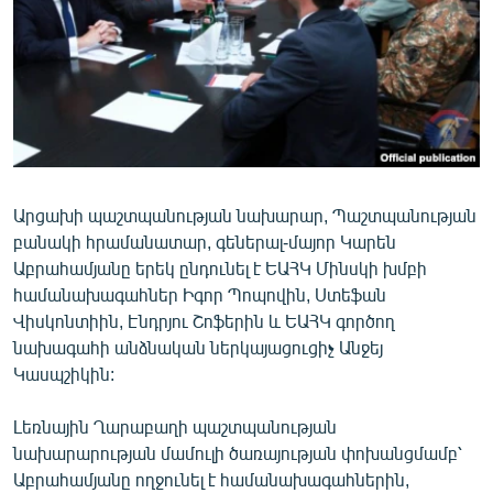
ՄԻՋԱԶԳԱՅԻՆ
ՄՇԱԿՈՒՅԹ
ՍՊՈՐՏ
ՄԵԿՆԱԲԱՆՈՒԹՅՈՒՆ
ՏՏ ԵՒ ԻՆՏԵՐՆԵՏ
Արցախի պաշտպանության նախարար, Պաշտպանության
ԿՈՐՈՆԱՎԻՐՈՒՍ
բանակի հրամանատար, գեներալ-մայոր Կարեն
ԱՐԽԻՎ
Աբրահամյանը երեկ ընդունել է ԵԱՀԿ Մինսկի խմբի
համանախագահներ Իգոր Պոպովին, Ստեֆան
ՏԵՍԱՆՅՈՒԹԵՐ
Վիսկոնտիին, Էնդրյու Շոֆերին և ԵԱՀԿ գործող
ԲԱՆԱՎԵՃ
նախագահի անձնական ներկայացուցիչ Անջեյ
Կասպշիկին:
ՁԳՏԵԼՈՎ ԼԱՎԱԳՈՒՅՆԻՆ
ՓՈԴՔԱՍԹ
Լեռնային Ղարաբաղի պաշտպանության
նախարարության մամուլի ծառայության փոխանցմամբ՝
Հայերեն
Աբրահամյանը ողջունել է համանախագահներին,