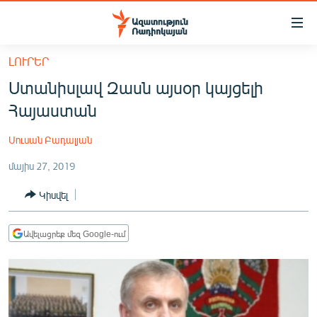
Մատչելիության
հղումներ
Անցնել
ԼՈՒՐԵՐ
հիմնական
ԱԶԱՏՈՒԹՅՈՒՆ TV
Ստանիսլավ Զասն այսօր կայցելի
բովանդակությանը
ՀԱՅԱՍՏԱՆ
Անցնել
Հայաստան
հիմնական
ՔԱՂԱՔԱԿԱՆ
մենյուին
Սուսան Բադալյան
ԸՆՏՐՈՒԹՅՈՒՆՆԵՐ 2026
Որոնում
մայիս 27, 2019
ԻՐԱՎՈՒՆՔ
Կիսվել
ՀԱՍԱՐԱԿՈՒԹՅՈՒՆ
ՏՆՏԵՍՈՒԹՅՈՒՆ
Ավելացրեք մեզ Google-ում
ՂԱՐԱԲԱՂ
ՊԱՏԵՐԱԶՄԻ 6 ՇԱԲԱԹՆԵՐԸ
ՏԱՐԱԾԱՇՐՋԱՆ