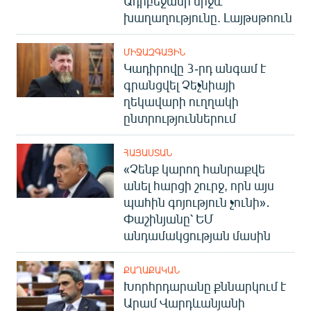
Ադրբեջանի միջև
խաղաղությունը. Լայթսթոուն
ՄԻՋԱԶԳԱՅԻՆ
Կադիրովը 3-րդ անգամ է
գրանցվել Չեչնիայի
ղեկավարի ուղղակի
ընտրություններում
ՀԱՅԱՍՏԱՆ
«Չենք կարող հանրաքվե
անել հարցի շուրջ, որն այս
պահին գոյություն չունի»․
Փաշինյանը՝ ԵՄ
անդամակցության մասին
ՔԱՂԱՔԱԿԱՆ
Խորհրդարանը քննարկում է
Արամ Վարդևանյանի