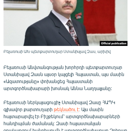
ՄԻՋԱԶԳԱՅԻՆ
ՄՇԱԿՈՒՅԹ
ՍՊՈՐՏ
ՄԵԿՆԱԲԱՆՈՒԹՅՈՒՆ
ՏՏ ԵՒ ԻՆՏԵՐՆԵՏ
Բելառուսի ԱԽ պետքարտուղար Ստանիսլավ Զաս, արխիվ
ԿՈՐՈՆԱՎԻՐՈՒՍ
Բելառուսի Անվտանգության խորհրդի պետքարտուղար
ԱՐԽԻՎ
Ստանիսլավ Զասն այսօր կայցելի Հայաստան, այս մասին
ՏԵՍԱՆՅՈՒԹԵՐ
«Ազատությանը» փոխանցեց Հայաստանի
արտգործնախարարի խոսնակ Աննա Նաղդալյանը:
ԲԱՆԱՎԵՃ
ՁԳՏԵԼՈՎ ԼԱՎԱԳՈՒՅՆԻՆ
Բելառուսի ներկայացուցիչ Ստանիսլավ Զասը ՀԱՊԿ
գլխավոր քարտուղարի
թեկնածու է
։ Այս մասին
ՓՈԴՔԱՍԹ
հայտարարվել էր Բիշքեկում՝ արտգործնախարարների
հանդիպման ժամանակ։ Զասի հայաստանյան
Հայերեն
օրակարգում հանդիպումն է արտգործնախարար Զոհրաբ