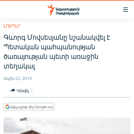
Մատչելիության
հղումներ
Անցնել
ԼՈՒՐԵՐ
հիմնական
ԱԶԱՏՈՒԹՅՈՒՆ TV
Գևորգ Մովսեսյանը նշանակվել է
բովանդակությանը
ՀԱՅԱՍՏԱՆ
Անցնել
Պետական պահպանության
հիմնական
ՔԱՂԱՔԱԿԱՆ
ծառայության պետի առաջին
մենյուին
ԸՆՏՐՈՒԹՅՈՒՆՆԵՐ 2026
տեղակալ
Որոնում
ԻՐԱՎՈՒՆՔ
մայիս 22, 2019
ՀԱՍԱՐԱԿՈՒԹՅՈՒՆ
Կիսվել
ՏՆՏԵՍՈՒԹՅՈՒՆ
ՂԱՐԱԲԱՂ
Ավելացրեք մեզ Google-ում
ՊԱՏԵՐԱԶՄԻ 6 ՇԱԲԱԹՆԵՐԸ
ՏԱՐԱԾԱՇՐՋԱՆ