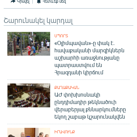
Կիսվել
Հետևեք մեզ
English
Русский
Շարունակել կարդալ
ՀԵՏԵՎԵՔ ՄԵԶ
ՍՊՈՐՏ
«Օլիմպավան»-ը փակ է.
հավաքականի մարզիկներն
աշխարհի առաջնությանը
պատրաստվում են
Հրազդանի կիրճում
«Ազատության» բոլոր կայքերը
ՔԱՂԱՔԱԿԱՆ
ԱԺ փոխխոսնակի
ընդդիմադիր թեկնածուի
վերաբերյալ քննարկումները
եկող շաբաթ կշարունակվեն
ԻՐԱՎՈՒՆՔ