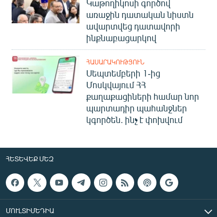
Կաթողիկոսի գործով
առաջին դատական նիստն
ավարտվեց դատավորի
ինքնաբացարկով
ՀԱՍԱՐԱԿՈՒԹՅՈՒՆ
Սեպտեմբերի 1-ից
Մոսկվայում ՀՀ
քաղաքացիների համար նոր
պարտադիր պահանջներ
կգործեն. ինչ է փոխվում
ՀԵՏԵՎԵՔ ՄԵԶ
ՄՈՒԼՏԻՄԵԴԻԱ