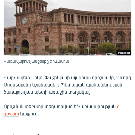
ՄԻՋԱԶԳԱՅԻՆ
ՄՇԱԿՈՒՅԹ
ՍՊՈՐՏ
ՄԵԿՆԱԲԱՆՈՒԹՅՈՒՆ
ՏՏ ԵՒ ԻՆՏԵՐՆԵՏ
ԿՈՐՈՆԱՎԻՐՈՒՍ
Կառավարության շենքը Երևանում
ԱՐԽԻՎ
Վարչապետ Նիկոլ Փաշինյանի այսօրվա որոշմամբ, Գևորգ
ՏԵՍԱՆՅՈՒԹԵՐ
Մովսեսյանը նշանակվել է Պետական պահպանության
ծառայության պետի առաջին տեղակալ։
ԲԱՆԱՎԵՃ
ՁԳՏԵԼՈՎ ԼԱՎԱԳՈՒՅՆԻՆ
Որոշման տեքստը տեղադրված է Կառավարության
e-
gov.am
կայքում։
ՓՈԴՔԱՍԹ
Հայերեն